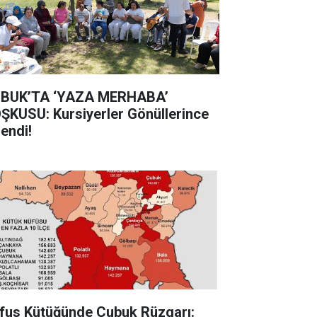
BUK’TA ‘YAZA MERHABA’
ŞKUSU: Kursiyerler Gönüllerince
lendi!
fus Kütüğünde Çubuk Rüzgarı: