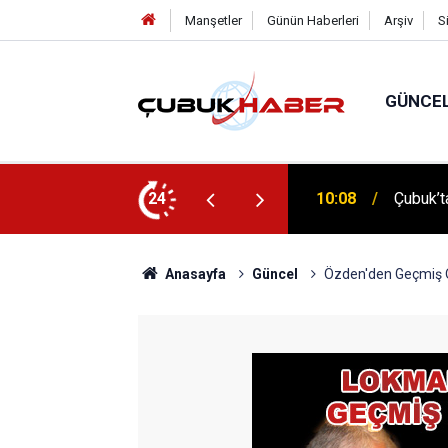
Manşetler
Günün Haberleri
Arşiv
S
GÜNCE
 İlhan Eranıl Vizyonu
24
12:06
ÇUBUK’T
Anasayfa
Güncel
Özden'den Geçmiş 