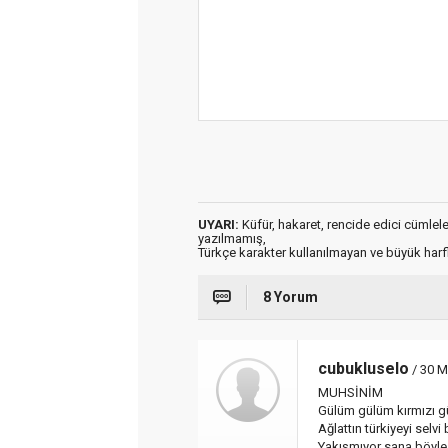
UYARI:
Küfür, hakaret, rencide edici cümleler 
yazılmamış,
Türkçe karakter kullanılmayan ve büyük har
8 Yorum
cubukluselo
/ 30 M
MUHSİNİM
Gülüm gülüm kırmızı 
Ağlattın türkiyeyi selv
Yakışmıyor sana böyle