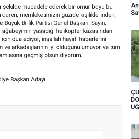
An
dığı şekilde mücadele ederek bir ömür boyu bu
Say
düren, memleketimizin güzide kişiliklerinden,
e Büyük Birlik Partisi Genel Başkanı Sayın,
ağabeyimin yaşadığı helikopter kazasından
için dua ediyor, inşallah hayırlı haberlerini
in ve arkadaşlarının iyi olduğunu umuyor ve tüm
 camiasına geçmiş olsun diyorum.
diye Başkan Adayı
ÇU
DO
UĞ
DO