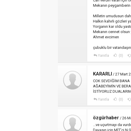
Can verdin vatan için 
Mekanın peygamberin 
Milletin umudusun dah
Halkın kahırlı gözleri ya
Yorganın kar oldu yast
Mekanın cennet olsun 
Ahmet evcimen
çubuklu bir vatandaşın
Yanıtla
(0)
KARARLI
/ 27 Mart 
COK SEVDİĞİM BANA
AĞABEYİMİN VE BERA
İSTİYORUZ DUALARIM
Yanıtla
(0)
özgürhaber
/ 26 M
...ve uçurtmayı da vur
Davasın için MİT'çi N.