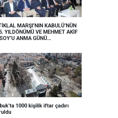
TİKLAL MARŞI’NIN KABULÜ’NÜN
5. YILDÖNÜMÜ VE MEHMET AKİF
SOY’U ANMA GÜNÜ...
uk'ta 1000 kişilik iftar çadırı
ruldu