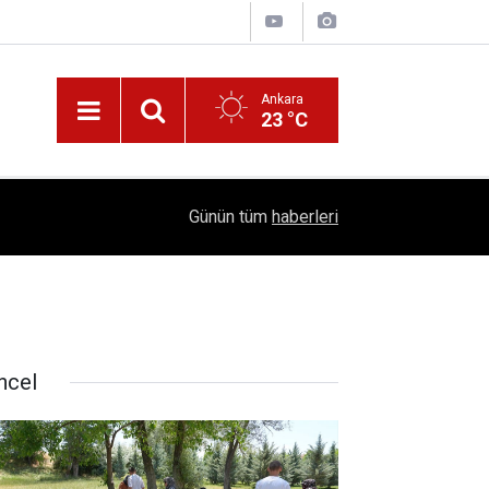
Ankara
23 °C
!
16:41
1504 Kep, Tek Bir Hedef: Bilim Kenti Çubuk
Günün tüm
haberleri
ncel