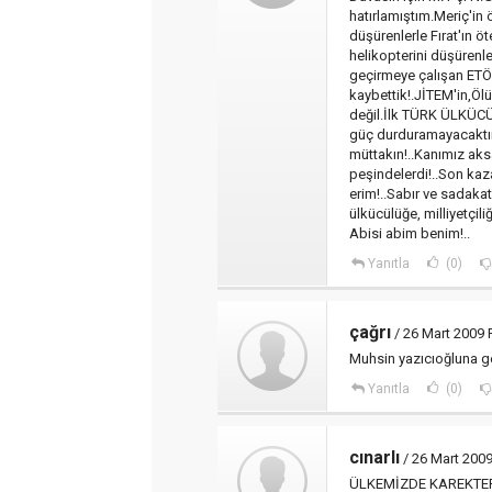
hatırlamıştım.Meriç'in
düşürenlerle Fırat'ın 
helikopterini düşürenle
geçirmeye çalışan ETÖ 
kaybettik!.JİTEM'in,Ölü
değil.İlk TÜRK ÜLKÜCÜ 
güç durduramayacaktır!.
müttakın!..Kanımız aks
peşindelerdi!..Son k
erim!..Sabır ve sadakat
ülkücülüğe, milliyetçil
Abisi abim benim!..
Yanıtla
(0)
çağrı
/ 26 Mart 2009
Muhsin yazıcıoğluna ge
Yanıtla
(0)
cınarlı
/ 26 Mart 200
ÜLKEMİZDE KAREKTE