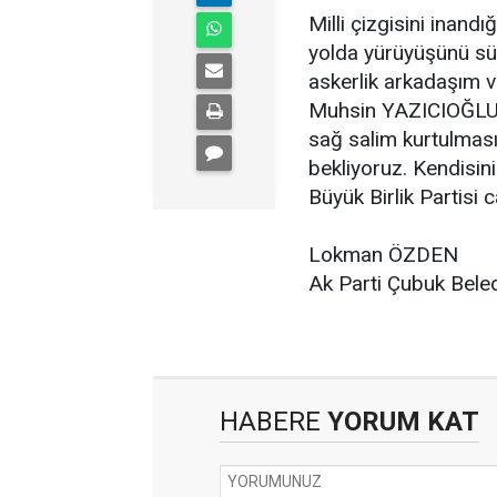
Milli çizgisini inan
yolda yürüyüşünü sür
askerlik arkadaşım v
Muhsin YAZICIOĞLU 
sağ salim kurtulması 
bekliyoruz. Kendisin
Büyük Birlik Partisi
Lokman ÖZDEN
Ak Parti Çubuk Bele
HABERE
YORUM KAT