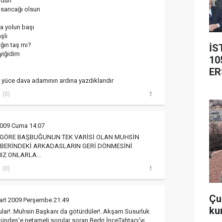
öldün
sancağı olsun
a yolun başı
şlı
ığın taş mı?
İS
yiğidim
10
ER
 yüce dava adamının ardına yazdıklarıdır
(0)
2009 Cuma 14:07
 GÖRE BAŞBUĞUNUN TEK VARİSİ OLAN MUHSİN
BERİNDEKİ ARKADASLARIN GERİ DÖNMESİNİ
IZ ONLARLA...
(0)
Çub
art 2009 Perşembe 21:49
ku
dular!..Muhsin Başkanı da götürdüler!..Akşam Susurluk
Gündeş'e netameli sorular soran Bedri İnceTahtacı'yı