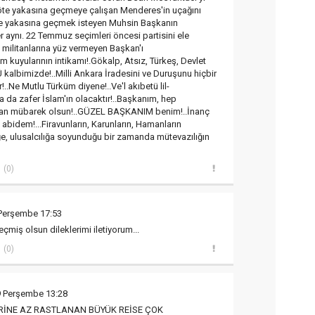
 öte yakasına geçmeye çalışan Menderes'in uçağını
öte yakasına geçmek isteyen Muhsin Başkanın
r aynı. 22 Temmuz seçimleri öncesi partisini ele
militanlarına yüz vermeyen Başkan'ı
m kuyularının intikamı!.Gökalp, Atsız, Türkeş, Devlet
kalbimizde!..Milli Ankara İradesini ve Duruşunu hiçbir
.Ne Mutlu Türküm diyene!..Ve'l akıbetü lil-
a da zafer İslam'ın olacaktır!..Başkanım, hep
azan mübarek olsun!..GÜZEL BAŞKANIM benim!..İnanç
 abidem!...Firavunların, Karunların, Hamanların
iğe, ulusalcılığa soyunduğu bir zamanda mütevazılığın
(0)
 Perşembe 17:53
çmiş olsun dileklerimi iletiyorum...
(0)
9 Perşembe 13:28
RİNE AZ RASTLANAN BÜYÜK REİSE ÇOK