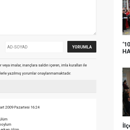
‘1
HA
veya imalar, inançlara saldırı içeren, imla kuralları ile
flerle yazılmış yorumlar onaylanmamaktadır.
art 2009 Pazartesi 16:24
gülüm
İl
i boylum
 erken ölüm