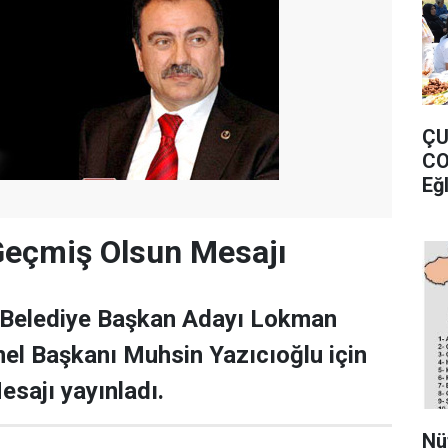
ÇU
CO
Eğ
Geçmiş Olsun Mesajı
 Belediye Başkan Adayı Lokman
el Başkanı Muhsin Yazıcıoğlu için
sajı yayınladı.
Nü