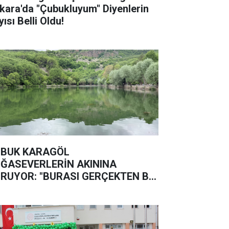
kara'da "Çubukluyum" Diyenlerin
ısı Belli Oldu!
BUK KARAGÖL
ĞASEVERLERİN AKININA
RUYOR: "BURASI GERÇEKTEN BİR
ĞA HARİKASI"