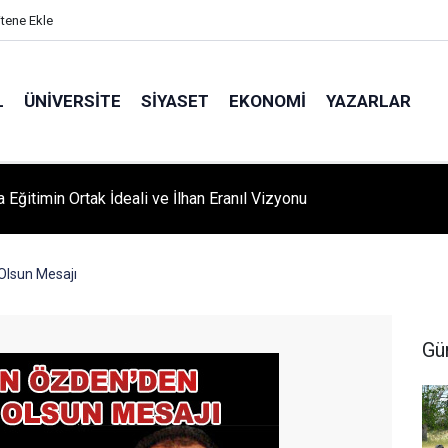
itene Ekle
L
ÜNIVERSITE
SIYASET
EKONOMI
YAZARLAR
A ‘YAZA MERHABA’ COŞKUSU: Kursiyerler Gönüllerince Eğlendi
Olsun Mesajı
Gü