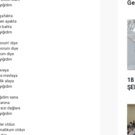
Ge
yiğidim
 şafakta
en ayakta
e bahta
yiğidim
yorum' diye
ıyorum diye
rum diye
yiğidim
havaya
e mevlaya
18
lik alaya
ŞE
yiğidim
iğidim sana
yanına
sizi dağlara
yiğidim
der oldun
 mahkum oldun