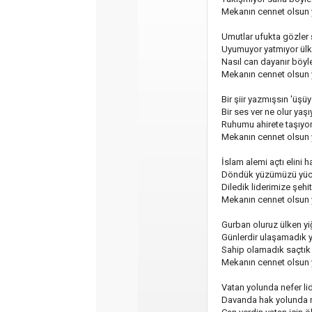
Mekanın cennet olsun 
Umutlar ufukta gözler
Uyumuyor yatmıyor ülk
Nasıl can dayanır böyl
Mekanın cennet olsun 
Bir şiir yazmışsın 'üşü
Bir ses ver ne olur yaş
Ruhumu ahirete taşıyo
Mekanın cennet olsun 
İslam alemi açtı elini 
Döndük yüzümüzü yüc
Diledik liderimize şehit
Mekanın cennet olsun 
Gurban oluruz ülken y
Günlerdir ulaşamadık 
Sahip olamadık saçtık 
Mekanın cennet olsun 
Vatan yolunda nefer li
Davanda hak yolunda