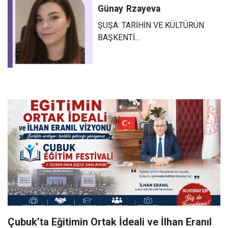
Günay
Rzayeva
ŞUŞA: TARİHİN VE KÜLTÜRÜN
BAŞKENTİ...
Çubuk’ta Eğitimin Ortak İdeali ve İlhan Eranıl