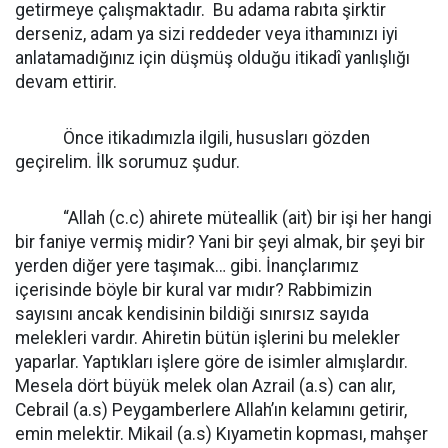
getirmeye çalışmaktadır. Bu adama rabıta şirktir
derseniz, adam ya sizi reddeder veya ithamınızı iyi
anlatamadığınız için düşmüş olduğu itikadî yanlışlığı
devam ettirir.
Önce itikadımızla ilgili, hususları gözden
geçirelim. İlk sorumuz şudur.
“Allah (c.c) ahirete müteallik (ait) bir işi her hangi
bir faniye vermiş midir? Yani bir şeyi almak, bir şeyi bir
yerden diğer yere taşımak… gibi. İnançlarımız
içerisinde böyle bir kural var mıdır? Rabbimizin
sayısını ancak kendisinin bildiği sınırsız sayıda
melekleri vardır. Ahiretin bütün işlerini bu melekler
yaparlar. Yaptıkları işlere göre de isimler almışlardır.
Mesela dört büyük melek olan Azrail (a.s) can alır,
Cebrail (a.s) Peygamberlere Allah’ın kelamını getirir,
emin melektir. Mikail (a.s) Kıyametin kopması, mahşer