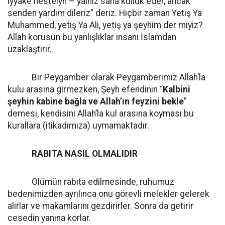
iyyake nesteiyn – yalnız sana kulluk eder, ancak
senden yardım dileriz” deriz. Hiçbir zaman Yetiş Ya
Muhammed, yetiş Ya Ali, yetiş ya şeyhim der miyiz?
Allah korusun bu yanlışlıklar insanı İslamdan
uzaklaştırır.
Bir Peygamber olarak Peygamberimiz Allah’la
kulu arasına girmezken, Şeyh efendinin “
Kalbini
şeyhin kabine bağla ve Allah’ın feyzini bekle
”
demesi, kendisini Allah’la kul arasına koyması bu
kurallara (itikadımıza) uymamaktadır.
RABITA NASIL OLMALIDIR
Ölümün rabıta edilmesinde, ruhumuz
bedenimizden ayrılınca onu görevli melekler gelerek
alırlar ve makamlarını gezdirirler. Sonra da getirir
cesedin yanına korlar.