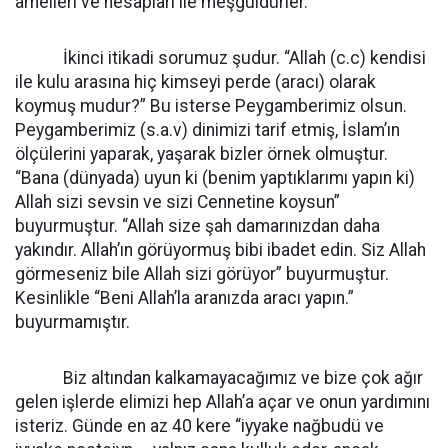
amelleri ve hesapları ile meşguldürler.
İkinci itikadi sorumuz şudur. “Allah (c.c) kendisi
ile kulu arasına hiç kimseyi perde (aracı) olarak
koymuş mudur?” Bu isterse Peygamberimiz olsun.
Peygamberimiz (s.a.v) dinimizi tarif etmiş, İslam’ın
ölçülerini yaparak, yaşarak bizler örnek olmuştur.
“Bana (dünyada) uyun ki (benim yaptıklarımı yapın ki)
Allah sizi sevsin ve sizi Cennetine koysun”
buyurmuştur. “Allah size şah damarınızdan daha
yakındır. Allah’ın görüyormuş bibi ibadet edin. Siz Allah
görmeseniz bile Allah sizi görüyor” buyurmuştur.
Kesinlikle “Beni Allah’la aranızda aracı yapın.”
buyurmamıştır.
Biz altından kalkamayacağımız ve bize çok ağır
gelen işlerde elimizi hep Allah’a açar ve onun yardımını
isteriz. Günde en az 40 kere “iyyake nağbudü ve