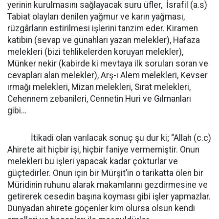
yerinin kurulmasını sağlayacak suru üfler, İsrafil (a.s)
Tabiat olayları denilen yağmur ve karın yağması,
rüzgârların estirilmesi işlerini tanzim eder. Kiramen
katibin (sevap ve günahları yazan melekler), Hafaza
melekleri (bizi tehlikelerden koruyan melekler),
Münker nekir (kabirde ki mevtaya ilk soruları soran ve
cevapları alan melekler), Arş-ı Alem melekleri, Kevser
ırmağı melekleri, Mizan melekleri, Sırat melekleri,
Cehennem zebanileri, Cennetin Huri ve Gılmanları
gibi…
İtikadi olan varılacak sonuç şu dur ki; “Allah (c.c)
Ahirete ait hiçbir işi, hiçbir faniye vermemiştir. Onun
melekleri bu işleri yapacak kadar çokturlar ve
güçtedirler. Onun için bir Mürşit’in o tarikatta ölen bir
Müridinin ruhunu alarak makamlarını gezdirmesine ve
getirerek cesedin başına koyması gibi işler yapmazlar.
Dünyadan ahirete göçenler kim olursa olsun kendi