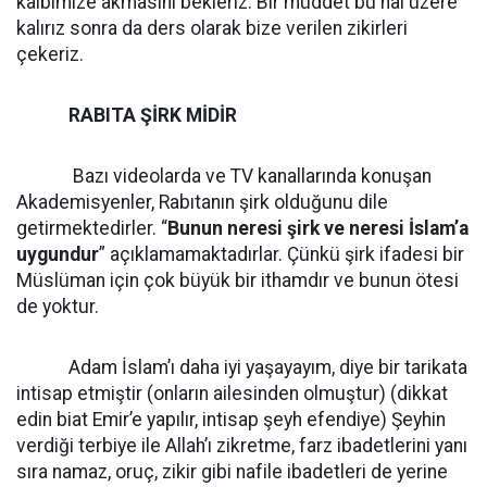
kalbimize akmasını bekleriz. Bir müddet bu hal üzere
kalırız sonra da ders olarak bize verilen zikirleri
çekeriz.
RABITA ŞİRK MİDİR
Bazı videolarda ve TV kanallarında konuşan
Akademisyenler, Rabıtanın şirk olduğunu dile
getirmektedirler. “
Bunun neresi şirk ve neresi İslam’a
uygundur
” açıklamamaktadırlar. Çünkü şirk ifadesi bir
Müslüman için çok büyük bir ithamdır ve bunun ötesi
de yoktur.
Adam İslam’ı daha iyi yaşayayım, diye bir tarikata
intisap etmiştir (onların ailesinden olmuştur) (dikkat
edin biat Emir’e yapılır, intisap şeyh efendiye) Şeyhin
verdiği terbiye ile Allah’ı zikretme, farz ibadetlerini yanı
sıra namaz, oruç, zikir gibi nafile ibadetleri de yerine