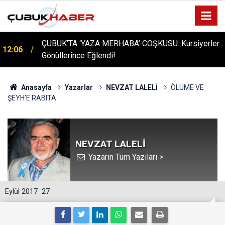
ÇUBUK’TA ‘YAZA MERHABA’ COŞKUSU: Kursiyerler
12:06
Gönüllerince Eğlendi!
Anasayfa
Yazarlar
NEVZAT LALELİ
ÖLÜME VE
ŞEYH’E RABITA
NEVZAT LALELİ
Yazarın Tüm Yazıları >
Eylül 2017
27