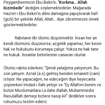
Peygamberimizin Ebu Bekir’e; “
Korkma… Allah
bizimledir
” dediğini söylemektedirler. Mağarada
Hazret-i Ebu Bekiri’in dilini damağına yapıştırarak hafi
(gizli) bir şekilde Allah, Allah… diye zikretmesini örnek
göstermektedirler.
Rabıtanın ilki ölümü düşünmektir. İnsan her an
kendi ölümünü düşünürse, azgınlık yapamaz, her kesin
hak ve hukukunu korumaya çalışır. Yoksa ne hak tanır
ne hukuk. İnsanlar birbirlerinin canavarı olurlar.
Ölümü rabıta ederken, “Şimdi yatağıma yatıyorum. Bu
son yatışım. Azrail (a.s) gelmiş benden emaneti (canı)
istiyor. Ne yapacağım, ne edeceğim diye heyecanla
çırpınırken İmdad-ı İlahi yetişir ve “Ey Allah’ım benim ve
bütün Müslümanlara La ilahe illallah, Muhammedür
Rasulalllah demeyi bizlere nasip kıl” dedikten sonra
ruhumuzu teslim ederiz.