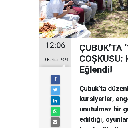
12:06
ÇUBUK’TA 
COŞKUSU: Ku
18 Haziran 2026
Eğlendi!
Çubuk'ta düzen
kursiyerler, enge
unutulmaz bir g
edildiği, oyunla