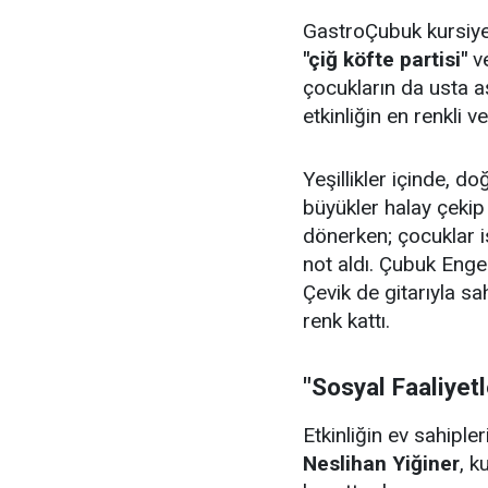
GastroÇubuk kursiyerl
"çiğ köfte partisi"
v
çocukların da usta aş
etkinliğin en renkli v
Yeşillikler içinde, 
büyükler halay çeki
dönerken; çocuklar i
not aldı. Çubuk Enge
Çevik de gitarıyla sa
renk kattı.
"Sosyal Faaliyet
Etkinliğin ev sahiple
Neslihan Yiğiner
, k