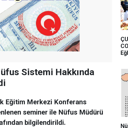
ÇU
CO
Eğ
Nüfus Sistemi Hakkında
di
lk Eğitim Merkezi Konferans
nlenen seminer ile Nüfus Müdürü
fından bilgilendirildi.
Nü