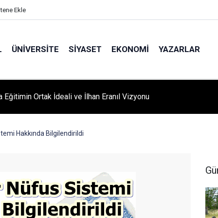
itene Ekle
L
ÜNIVERSITE
SIYASET
EKONOMI
YAZARLAR
A ‘YAZA MERHABA’ COŞKUSU: Kursiyerler Gönüllerince Eğlendi
emi Hakkında Bilgilendirildi
Gü