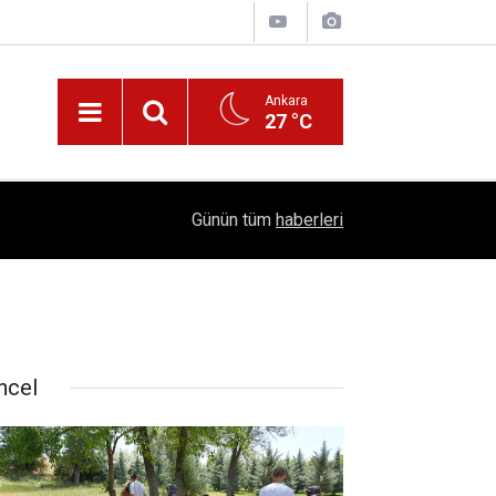
Ankara
27 °C
!
16:41
1504 Kep, Tek Bir Hedef: Bilim Kenti Çubuk
Günün tüm
haberleri
ncel