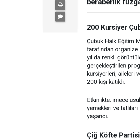
beraberlik rüzga
200 Kursiyer Çu
Çubuk Halk Eğitim Me
tarafından organize 
yıl da renkli görüntü
gerçekleştirilen pr
kursiyerleri, aileler
200 kişi katıldı.
Etkinlikte, imece us
yemekleri ve tatlıları
yaşandı.
Çiğ Köfte Partis