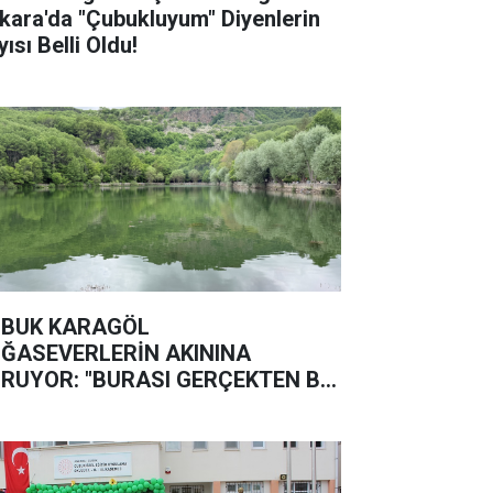
kara'da "Çubukluyum" Diyenlerin
ısı Belli Oldu!
BUK KARAGÖL
ĞASEVERLERİN AKININA
RUYOR: "BURASI GERÇEKTEN BİR
ĞA HARİKASI"