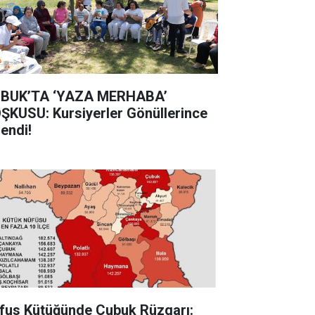
BUK’TA ‘YAZA MERHABA’
ŞKUSU: Kursiyerler Gönüllerince
lendi!
fus Kütüğünde Çubuk Rüzgarı: