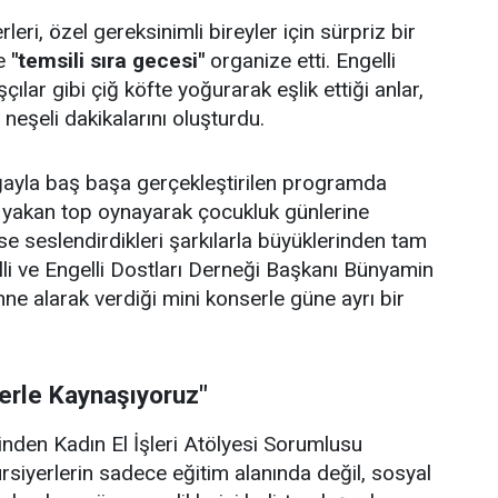
eri, özel gereksinimli bireyler için sürpriz bir
e
"temsili sıra gecesi"
organize etti. Engelli
çılar gibi çiğ köfte yoğurarak eşlik ettiği anlar,
e neşeli dakikalarını oluşturdu.
doğayla baş başa gerçekleştirilen programda
p yakan top oynayarak çocukluk günlerine
se seslendirdikleri şarkılarla büyüklerinden tam
lli ve Engelli Dostları Derneği Başkanı Bünyamin
hne alarak verdiği mini konserle güne ayrı bir
lerle Kaynaşıyoruz"
rinden Kadın El İşleri Atölyesi Sorumlusu
ursiyerlerin sadece eğitim alanında değil, sosyal