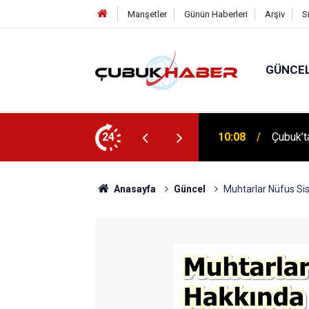
Manşetler
Günün Haberleri
Arşiv
S
GÜNCE
 İlhan Eranıl Vizyonu
24
12:06
ÇUBUK’T
Anasayfa
Güncel
Muhtarlar Nüfus Sist