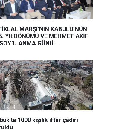
TİKLAL MARŞI’NIN KABULÜ’NÜN
5. YILDÖNÜMÜ VE MEHMET AKİF
SOY’U ANMA GÜNÜ...
uk'ta 1000 kişilik iftar çadırı
ruldu