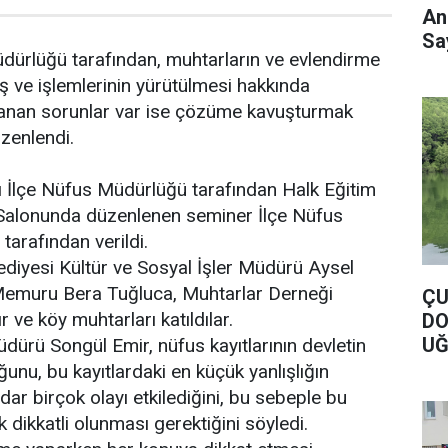
An
Say
dürlüğü tarafından, muhtarların ve evlendirme
ş ve işlemlerinin yürütülmesi hakkında
aşanan sorunlar var ise çözüme kavuşturmak
zenlendi.
İlçe Nüfus Müdürlüğü tarafından Halk Eğitim
Salonunda düzenlenen seminer İlçe Nüfus
arafından verildi.
diyesi Kültür ve Sosyal İşler Müdürü Aysel
Memuru Bera Tuğluca, Muhtarlar Derneği
ÇU
 ve köy muhtarları katıldılar.
DO
UĞ
ürü Songül Emir, nüfus kayıtlarının devletin
DO
unu, bu kayıtlardaki en küçük yanlışlığın
 birçok olayı etkilediğini, bu sebeple bu
k dikkatli olunması gerektiğini söyledi.