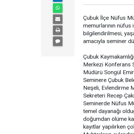
Çubuk İlçe Nüfus Mü
memurlarının nüfus i
bilgilendirilmesi, y
amacıyla seminer dü
Çubuk Kaymakamlığı 
Merkezi Konferans 
Müdürü Songül Emir t
Seminere Çubuk Bele
Neşeli, Evlendirme 
Sekreteri Recep Çakır
Seminerde Nüfus Müd
temel dayanağı olduğ
doğumdan ölüme kadar
kayıtlar yapılırken ço