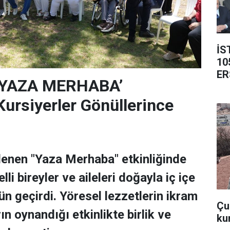
İS
10
ER
‘YAZA MERHABA’
rsiyerler Gönüllerince
lenen "Yaza Merhaba" etkinliğinde
lli bireyler ve aileleri doğayla iç içe
ün geçirdi. Yöresel lezzetlerin ikram
Çub
rın oynandığı etkinlikte birlik ve
ku