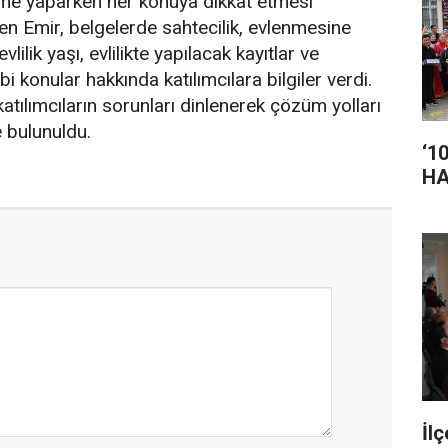
rme yaparken her konuya dikkat etmesi
izen Emir, belgelerde sahtecilik, evlenmesine
lilik yaşı, evlilikte yapılacak kayıtlar ve
bi konular hakkında katılımcılara bilgiler verdi.
atılımcıların sorunları dinlenerek çözüm yolları
de bulunuldu.
‘1
HA
İl