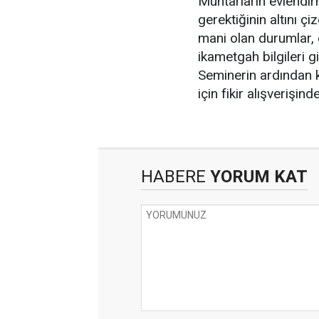
Muhtarların evlendi
gerektiğinin altını ç
mani olan durumlar, ev
ikametgah bilgileri gi
Seminerin ardından k
için fikir alışverişin
HABERE
YORUM KAT