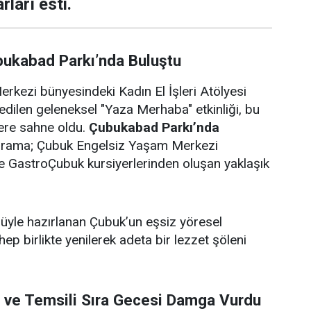
rları esti.
bukabad Parkı’nda Buluştu
rkezi bünyesindeki Kadın El İşleri Atölyesi
edilen geleneksel "Yaza Merhaba" etkinliği, bu
lere sahne oldu.
Çubukabad Parkı’nda
ograma; Çubuk Engelsiz Yaşam Merkezi
i ve GastroÇubuk kursiyerlerinden oluşan yaklaşık
ulüyle hazırlanan Çubuk’un eşsiz yöresel
 hep birlikte yenilerek adeta bir lezzet şöleni
i ve Temsili Sıra Gecesi Damga Vurdu