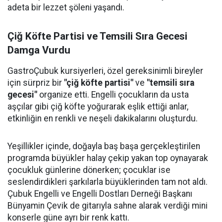
adeta bir lezzet şöleni yaşandı.
Çiğ Köfte Partisi ve Temsili Sıra Gecesi
Damga Vurdu
GastroÇubuk kursiyerleri, özel gereksinimli bireyler
için sürpriz bir
"çiğ köfte partisi"
ve
"temsili sıra
gecesi"
organize etti. Engelli çocukların da usta
aşçılar gibi çiğ köfte yoğurarak eşlik ettiği anlar,
etkinliğin en renkli ve neşeli dakikalarını oluşturdu.
Yeşillikler içinde, doğayla baş başa gerçekleştirilen
programda büyükler halay çekip yakan top oynayarak
çocukluk günlerine dönerken; çocuklar ise
seslendirdikleri şarkılarla büyüklerinden tam not aldı.
Çubuk Engelli ve Engelli Dostları Derneği Başkanı
Bünyamin Çevik de gitarıyla sahne alarak verdiği mini
konserle güne ayrı bir renk kattı.