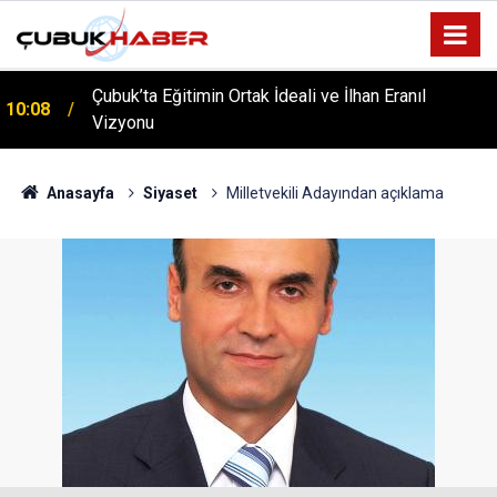
Çubuk’ta Eğitimin Ortak İdeali ve İlhan Eranıl
10:08
Vizyonu
ÇUBUK’TA ‘YAZA MERHABA’ COŞKUSU: Kursiyerler
12:06
Gönüllerince Eğlendi!
Anasayfa
Siyaset
Milletvekili Adayından açıklama