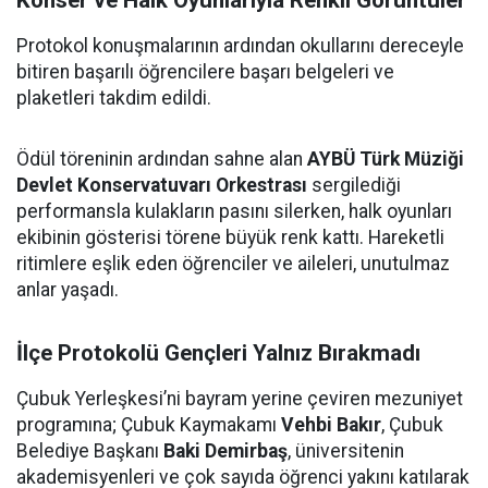
Konser ve Halk Oyunlarıyla Renkli Görüntüler
Protokol konuşmalarının ardından okullarını dereceyle
bitiren başarılı öğrencilere başarı belgeleri ve
plaketleri takdim edildi.
Ödül töreninin ardından sahne alan
AYBÜ Türk Müziği
Devlet Konservatuvarı Orkestrası
sergilediği
performansla kulakların pasını silerken, halk oyunları
ekibinin gösterisi törene büyük renk kattı. Hareketli
ritimlere eşlik eden öğrenciler ve aileleri, unutulmaz
anlar yaşadı.
İlçe Protokolü Gençleri Yalnız Bırakmadı
Çubuk Yerleşkesi’ni bayram yerine çeviren mezuniyet
programına; Çubuk Kaymakamı
Vehbi Bakır
, Çubuk
Belediye Başkanı
Baki Demirbaş
, üniversitenin
akademisyenleri ve çok sayıda öğrenci yakını katılarak