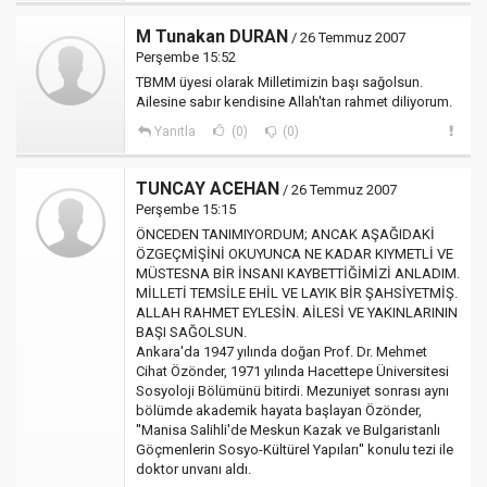
M Tunakan DURAN
/ 26 Temmuz 2007
Perşembe 15:52
TBMM üyesi olarak Milletimizin başı sağolsun.
Ailesine sabır kendisine Allah'tan rahmet diliyorum.
Yanıtla
(0)
(0)
TUNCAY ACEHAN
/ 26 Temmuz 2007
Perşembe 15:15
ÖNCEDEN TANIMIYORDUM; ANCAK AŞAĞIDAKİ
ÖZGEÇMİŞİNİ OKUYUNCA NE KADAR KIYMETLİ VE
MÜSTESNA BİR İNSANI KAYBETTİĞİMİZİ ANLADIM.
MİLLETİ TEMSİLE EHİL VE LAYIK BİR ŞAHSİYETMİŞ.
ALLAH RAHMET EYLESİN. AİLESİ VE YAKINLARININ
BAŞI SAĞOLSUN.
Ankara'da 1947 yılında doğan Prof. Dr. Mehmet
Cihat Özönder, 1971 yılında Hacettepe Üniversitesi
Sosyoloji Bölümünü bitirdi. Mezuniyet sonrası aynı
bölümde akademik hayata başlayan Özönder,
''Manisa Salihli'de Meskun Kazak ve Bulgaristanlı
Göçmenlerin Sosyo-Kültürel Yapıları'' konulu tezi ile
doktor unvanı aldı.