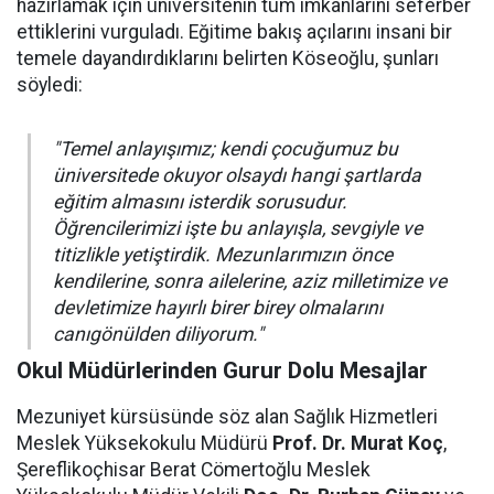
hazırlamak için üniversitenin tüm imkanlarını seferber
ettiklerini vurguladı. Eğitime bakış açılarını insani bir
temele dayandırdıklarını belirten Köseoğlu, şunları
söyledi:
"Temel anlayışımız; kendi çocuğumuz bu
üniversitede okuyor olsaydı hangi şartlarda
eğitim almasını isterdik sorusudur.
Öğrencilerimizi işte bu anlayışla, sevgiyle ve
titizlikle yetiştirdik. Mezunlarımızın önce
kendilerine, sonra ailelerine, aziz milletimize ve
devletimize hayırlı birer birey olmalarını
canıgönülden diliyorum."
Okul Müdürlerinden Gurur Dolu Mesajlar
Mezuniyet kürsüsünde söz alan Sağlık Hizmetleri
Meslek Yüksekokulu Müdürü
Prof. Dr. Murat Koç
,
Şereflikoçhisar Berat Cömertoğlu Meslek