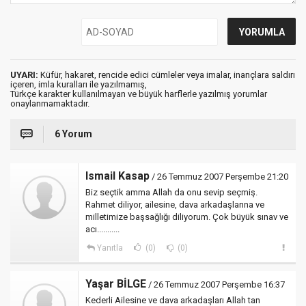
UYARI:
Küfür, hakaret, rencide edici cümleler veya imalar, inançlara saldırı
içeren, imla kuralları ile yazılmamış,
Türkçe karakter kullanılmayan ve büyük harflerle yazılmış yorumlar
onaylanmamaktadır.
6 Yorum
Ismail Kasap
/ 26 Temmuz 2007 Perşembe 21:20
Biz seçtik amma Allah da onu sevip seçmiş.
Rahmet diliyor, ailesine, dava arkadaşlarına ve
milletimize başsağlığı diliyorum. Çok büyük sınav ve
acı...........
Yanıtla
(0)
(0)
Yaşar BİLGE
/ 26 Temmuz 2007 Perşembe 16:37
Kederli Ailesine ve dava arkadaşları Allah tan