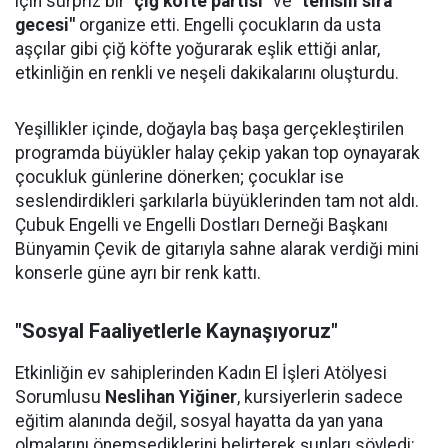
için sürpriz bir
"çiğ köfte partisi"
ve
"temsili sıra
gecesi"
organize etti. Engelli çocukların da usta
aşçılar gibi çiğ köfte yoğurarak eşlik ettiği anlar,
etkinliğin en renkli ve neşeli dakikalarını oluşturdu.
Yeşillikler içinde, doğayla baş başa gerçekleştirilen
programda büyükler halay çekip yakan top oynayarak
çocukluk günlerine dönerken; çocuklar ise
seslendirdikleri şarkılarla büyüklerinden tam not aldı.
Çubuk Engelli ve Engelli Dostları Derneği Başkanı
Bünyamin Çevik de gitarıyla sahne alarak verdiği mini
konserle güne ayrı bir renk kattı.
"Sosyal Faaliyetlerle Kaynaşıyoruz"
Etkinliğin ev sahiplerinden Kadın El İşleri Atölyesi
Sorumlusu
Neslihan Yiğiner
, kursiyerlerin sadece
eğitim alanında değil, sosyal hayatta da yan yana
olmalarını önemsediklerini belirterek şunları söyledi: