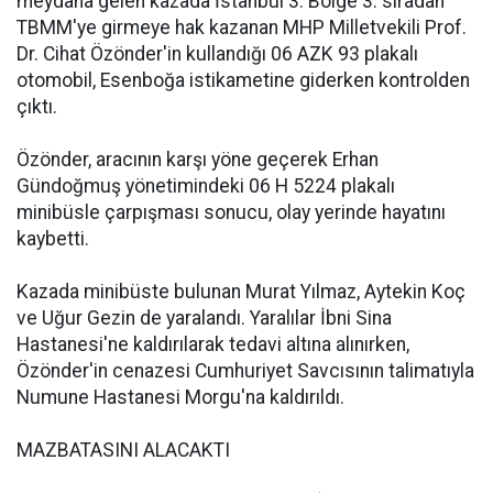
meydana gelen kazada İstanbul 3. Bölge 3. sıradan
TBMM'ye girmeye hak kazanan MHP Milletvekili Prof.
Dr. Cihat Özönder'in kullandığı 06 AZK 93 plakalı
otomobil, Esenboğa istikametine giderken kontrolden
çıktı.
Özönder, aracının karşı yöne geçerek Erhan
Gündoğmuş yönetimindeki 06 H 5224 plakalı
minibüsle çarpışması sonucu, olay yerinde hayatını
kaybetti.
Kazada minibüste bulunan Murat Yılmaz, Aytekin Koç
ve Uğur Gezin de yaralandı. Yaralılar İbni Sina
Hastanesi'ne kaldırılarak tedavi altına alınırken,
Özönder'in cenazesi Cumhuriyet Savcısının talimatıyla
Numune Hastanesi Morgu'na kaldırıldı.
MAZBATASINI ALACAKTI