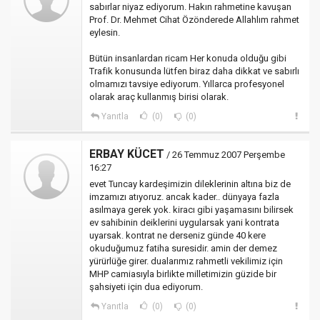
sabırlar niyaz ediyorum. Hakın rahmetine kavuşan
Prof. Dr. Mehmet Cihat Özönderede Allahlım rahmet
eylesin.
Bütün insanlardan ricam Her konuda olduğu gibi
Trafik konusunda lütfen biraz daha dikkat ve sabırlı
olmamızı tavsiye ediyorum. Yıllarca profesyonel
olarak araç kullanmış birisi olarak.
Yanıtla
(0)
(0)
ERBAY KÜCET
/ 26 Temmuz 2007 Perşembe
16:27
evet Tuncay kardeşimizin dileklerinin altına biz de
imzamızı atıyoruz. ancak kader.. dünyaya fazla
asılmaya gerek yok. kiracı gibi yaşamasını bilirsek
ev sahibinin deiklerini uygularsak yani kontrata
uyarsak. kontrat ne derseniz günde 40 kere
okuduğumuz fatiha suresidir. amin der demez
yürürlüğe girer. dualarımız rahmetli vekilimiz için
MHP camiasıyla birlikte milletimizin güzide bir
şahsiyeti için dua ediyorum.
Yanıtla
(0)
(0)