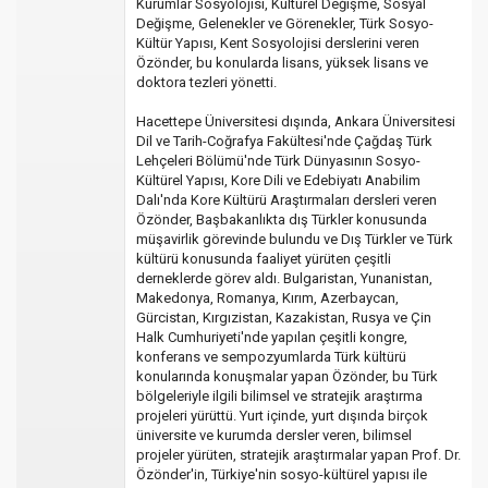
Kurumlar Sosyolojisi, Kültürel Değişme, Sosyal
Değişme, Gelenekler ve Görenekler, Türk Sosyo-
Kültür Yapısı, Kent Sosyolojisi derslerini veren
Özönder, bu konularda lisans, yüksek lisans ve
doktora tezleri yönetti.
Hacettepe Üniversitesi dışında, Ankara Üniversitesi
Dil ve Tarih-Coğrafya Fakültesi'nde Çağdaş Türk
Lehçeleri Bölümü'nde Türk Dünyasının Sosyo-
Kültürel Yapısı, Kore Dili ve Edebiyatı Anabilim
Dalı'nda Kore Kültürü Araştırmaları dersleri veren
Özönder, Başbakanlıkta dış Türkler konusunda
müşavirlik görevinde bulundu ve Dış Türkler ve Türk
kültürü konusunda faaliyet yürüten çeşitli
derneklerde görev aldı. Bulgaristan, Yunanistan,
Makedonya, Romanya, Kırım, Azerbaycan,
Gürcistan, Kırgızistan, Kazakistan, Rusya ve Çin
Halk Cumhuriyeti'nde yapılan çeşitli kongre,
konferans ve sempozyumlarda Türk kültürü
konularında konuşmalar yapan Özönder, bu Türk
bölgeleriyle ilgili bilimsel ve stratejik araştırma
projeleri yürüttü. Yurt içinde, yurt dışında birçok
üniversite ve kurumda dersler veren, bilimsel
projeler yürüten, stratejik araştırmalar yapan Prof. Dr.
Özönder'in, Türkiye'nin sosyo-kültürel yapısı ile