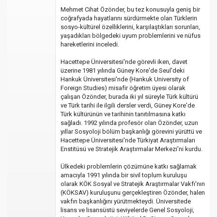
Mehmet Cihat Özönder, bu tez konusuyla geniş bir
coğrafyada hayatlarını sürdürmekte olan Türklerin
sosyo-kültürel özelliklerini, karşılaştıkları sorunları,
yaşadıkları bölgedeki uyum problemlerini ve nüfus
hareketlerini inceledi.
Hacettepe Üniversitesi'nde görevli iken, davet
üzerine 1981 yılında Güney Kore'de Seul'deki
Hankuk Üniversitesi'nde (Hankuk University of
Foreign Studies) misafir öğretim üyesi olarak
çalışan Özönder, burada iki yıl süreyle Türk kültürü
ve Türk tarihi ile ilgili dersler verdi, Güney Kore'de
Türk kültürünün ve tarihinin tanıtılmasına katkı
sağladı. 1992 yılında profesör olan Özönder, uzun
yıllar Sosyoloji bölüm başkanlığı görevini yürüttü ve
Hacettepe Üniversitesi'nde Türkiyat Araştırmaları
Enstitüsü ve Stratejik Araştırmalar Merkezi'ni kurdu.
Ülkedeki problemlerin çözümüne katkı sağlamak
amacıyla 1991 yılında bir sivil toplum kuruluşu
olarak KÖK Sosyal ve Stratejik Araştırmalar Vakfı'nın
(KÖKSAV) kuruluşunu gerçekleştiren Özönder, halen
vakfın başkanlığını yürütmekteydi. Üniversitede
lisans ve lisansüstü seviyelerde Genel Sosyoloji,