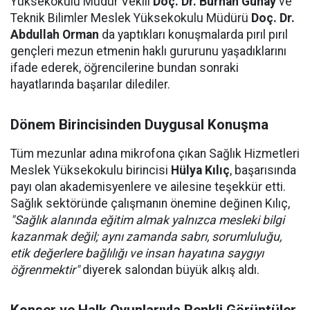
Yüksekokulu Müdür Vekili
Doç. Dr. Burhan Günay
ve
Teknik Bilimler Meslek Yüksekokulu Müdürü
Doç. Dr.
Abdullah Orman
da yaptıkları konuşmalarda pırıl pırıl
gençleri mezun etmenin haklı gururunu yaşadıklarını
ifade ederek, öğrencilerine bundan sonraki
hayatlarında başarılar dilediler.
Dönem Birincisinden Duygusal Konuşma
Tüm mezunlar adına mikrofona çıkan Sağlık Hizmetleri
Meslek Yüksekokulu birincisi
Hülya Kılıç
, başarısında
payı olan akademisyenlere ve ailesine teşekkür etti.
Sağlık sektöründe çalışmanın önemine değinen Kılıç,
"Sağlık alanında eğitim almak yalnızca mesleki bilgi
kazanmak değil; aynı zamanda sabrı, sorumluluğu,
etik değerlere bağlılığı ve insan hayatına saygıyı
öğrenmektir"
diyerek salondan büyük alkış aldı.