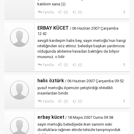
katılırım sana:)))
Yanıtla
(0)
(0)
ERBAY KÜCET
/ 06 Haziran 2007 Çarşamba
12:42
sevgili kardeşim halis bey, sayın mertoğlu'nun hangi
niteliğinden söz ettiniz. belediye başkan yardımcısı
olduğunda abilerine havadan baktığını da biliyor
musunuz. o bilir
Yanıtla
(0)
(0)
halis öztürk
/ 06 Haziran 2007 Çarşamba 09:52
yusuf mertoğlu ilçemizin yetiştirdiği nhitelikli
insanlardan biridir.
Yanıtla
(0)
(0)
erbay kücet
/ 18 Mayıs 2007 Cuma 09:58
sayın mertoğlu belediyede iken sanırım eski
dostluklara rağmen elinde telsizle tanışmıyorduk