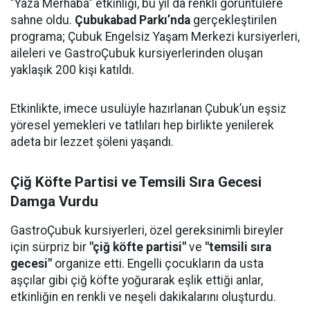
"Yaza Merhaba" etkinliği, bu yıl da renkli görüntülere
sahne oldu.
Çubukabad Parkı’nda
gerçekleştirilen
programa; Çubuk Engelsiz Yaşam Merkezi kursiyerleri,
aileleri ve GastroÇubuk kursiyerlerinden oluşan
yaklaşık 200 kişi katıldı.
Etkinlikte, imece usulüyle hazırlanan Çubuk’un eşsiz
yöresel yemekleri ve tatlıları hep birlikte yenilerek
adeta bir lezzet şöleni yaşandı.
Çiğ Köfte Partisi ve Temsili Sıra Gecesi
Damga Vurdu
GastroÇubuk kursiyerleri, özel gereksinimli bireyler
için sürpriz bir
"çiğ köfte partisi"
ve
"temsili sıra
gecesi"
organize etti. Engelli çocukların da usta
aşçılar gibi çiğ köfte yoğurarak eşlik ettiği anlar,
etkinliğin en renkli ve neşeli dakikalarını oluşturdu.