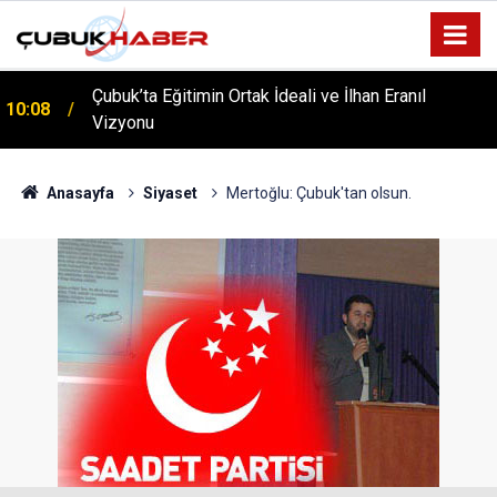
Çubuk’ta Eğitimin Ortak İdeali ve İlhan Eranıl
10:08
ÇUBUK’TA ‘YAZA MERHABA’ COŞKUSU: Kursiyerler
Vizyonu
12:06
Gönüllerince Eğlendi!
Anasayfa
Siyaset
Mertoğlu: Çubuk'tan olsun.