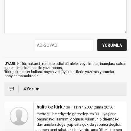
UYARI:
Küfür, hakaret, rencide edici cümleler veya imalar, inançlara saldırı
içeren, imla kuralları ile yazılmamış,
Türkçe karakter kullanılmayan ve büyük harflerle yazılmış yorumlar
onaylanmamaktadır.
4 Yorum
halis öztürk
/ 08 Haziran 2007 Cuma 20:56
mertoğlu belediyede görevdeyken 30 lu yaşların
başındaydı sanırım. doğrusu yusufun o dnemdeki
davranışları doğal yapısına çok da yabancı değildi.
şahsen beni rahatsız etmiyordu. ama 'öteki' dersen