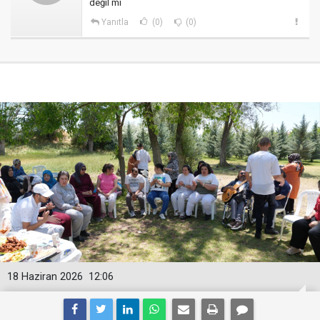
değil mi
Yanıtla
(0)
(0)
18 Haziran 2026
12:06