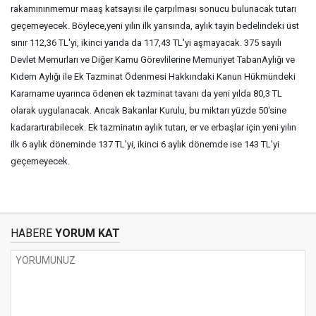
rakamınınmemur maaş katsayısı ile çarpılması sonucu bulunacak tutarı
geçemeyecek. Böylece,yeni yılın ilk yarısında, aylık tayin bedelindeki üst
sınır 112,36 TL'yi, ikinci yarıda da 117,43 TL'yi aşmayacak. 375 sayılı
Devlet Memurları ve Diğer Kamu Görevlilerine Memuriyet TabanAylığı ve
Kıdem Aylığı ile Ek Tazminat Ödenmesi Hakkındaki Kanun Hükmündeki
Kararname uyarınca ödenen ek tazminat tavanı da yeni yılda 80,3 TL
olarak uygulanacak. Ancak Bakanlar Kurulu, bu miktarı yüzde 50'sine
kadarartırabilecek. Ek tazminatın aylık tutarı, er ve erbaşlar için yeni yılın
ilk 6 aylık döneminde 137 TL'yi, ikinci 6 aylık dönemde ise 143 TL'yi
geçemeyecek.
HABERE
YORUM KAT