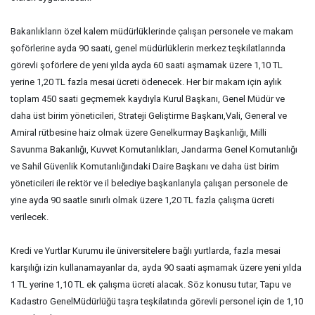
Bakanlıkların özel kalem müdürlüklerinde çalışan personele ve makam
şoförlerine ayda 90 saati, genel müdürlüklerin merkez teşkilatlarında
görevli şoförlere de yeni yılda ayda 60 saati aşmamak üzere 1,10 TL
yerine 1,20 TL fazla mesai ücreti ödenecek. Her bir makam için aylık
toplam 450 saati geçmemek kaydıyla Kurul Başkanı, Genel Müdür ve
daha üst birim yöneticileri, Strateji Geliştirme Başkanı,Vali, General ve
Amiral rütbesine haiz olmak üzere Genelkurmay Başkanlığı, Milli
Savunma Bakanlığı, Kuvvet Komutanlıkları, Jandarma Genel Komutanlığı
ve Sahil Güvenlik Komutanlığındaki Daire Başkanı ve daha üst birim
yöneticileri ile rektör ve il belediye başkanlarıyla çalışan personele de
yine ayda 90 saatle sınırlı olmak üzere 1,20 TL fazla çalışma ücreti
verilecek.
Kredi ve Yurtlar Kurumu ile üniversitelere bağlı yurtlarda, fazla mesai
karşılığı izin kullanamayanlar da, ayda 90 saati aşmamak üzere yeni yılda
1 TL yerine 1,10 TL ek çalışma ücreti alacak. Söz konusu tutar, Tapu ve
Kadastro GenelMüdürlüğü taşra teşkilatında görevli personel için de 1,10