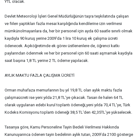
YTL olacak.
Devlet Meteoroloji İşleri Genel Müdürlüğünün taşra teşkilatında çalışan
ve fiilen yaptıkları fazla mesai karşılığında kendilerine izin verilmesi
mümkünolmayanlara da, her bir personel için ayda 60 saatle sınırlı olmak
kaydıyla 90 kuruş yerine 2009'da 1 lira 10 kuruş ek çalışma ücreti
ödenecek. Açıköğretimde ek görev üstlenenlere de, öğrenci katkı
paylarından ödenmek ve her bir personel için 60 saati aşmamak kaydıyla
saat başına 1,8 TL yerine 2 TL ödeme yapılacak.
AYLIK MAKTU FAZLA ÇALIŞMA ÜCRETİ
Orman muhafaza memurlarının bu yıl 19,8 TL olan aylık maktu fazla
çalışmaücreti ise yeni yılda 21,8 TL'ye çıkacak. Tasarı ile halen 64 TL
olarak uygulanan edebi kurul toplantı ödeneği,yeni yılda 70,4 TL'ye, Türk
Kodeks Komisyonu toplantı ödeneği 38,5 TL'den 42,35TL'ye yükselecek.
Tasarıya göre, Kamu Personeline Tayin Bedeli Verilmesi Hakkında
Kanunuyarınca ödenen tayin bedelinin aylık tutarı, 2009'da 2100 gösterge