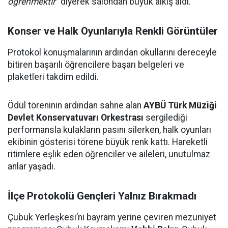
öğrenmektir"
diyerek salondan büyük alkış aldı.
Konser ve Halk Oyunlarıyla Renkli Görüntüler
Protokol konuşmalarının ardından okullarını dereceyle
bitiren başarılı öğrencilere başarı belgeleri ve
plaketleri takdim edildi.
Ödül töreninin ardından sahne alan
AYBÜ Türk Müziği
Devlet Konservatuvarı Orkestrası
sergilediği
performansla kulakların pasını silerken, halk oyunları
ekibinin gösterisi törene büyük renk kattı. Hareketli
ritimlere eşlik eden öğrenciler ve aileleri, unutulmaz
anlar yaşadı.
İlçe Protokolü Gençleri Yalnız Bırakmadı
Çubuk Yerleşkesi’ni bayram yerine çeviren mezuniyet