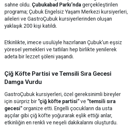
sahne oldu.
Çubukabad Parkı’nda
gerçekleştirilen
programa; Çubuk Engelsiz Yaşam Merkezi kursiyerleri,
aileleri ve GastroÇubuk kursiyerlerinden oluşan
yaklaşık 200 kişi katıldı.
Etkinlikte, imece usulüyle hazırlanan Çubuk’un eşsiz
yöresel yemekleri ve tatlıları hep birlikte yenilerek
adeta bir lezzet şöleni yaşandı.
Çiğ Köfte Partisi ve Temsili Sıra Gecesi
Damga Vurdu
GastroÇubuk kursiyerleri, özel gereksinimli bireyler
için sürpriz bir
"çiğ köfte partisi"
ve
"temsili sıra
gecesi"
organize etti. Engelli çocukların da usta
aşçılar gibi çiğ köfte yoğurarak eşlik ettiği anlar,
etkinliğin en renkli ve neşeli dakikalarını oluşturdu.