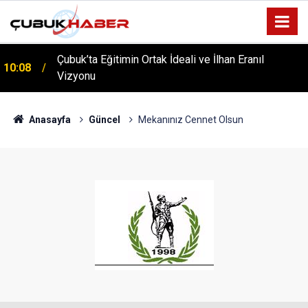
ÇUBUK’TA ‘YAZA MERHABA’ COŞKUSU: Kursiyerler
12:06
Gönüllerince Eğlendi!
Anasayfa
Güncel
Mekanınız Cennet Olsun