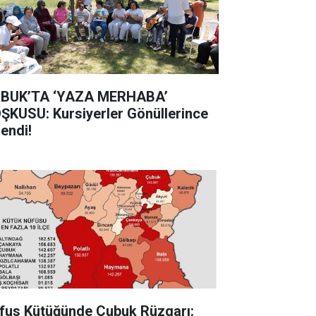
BUK’TA ‘YAZA MERHABA’
ŞKUSU: Kursiyerler Gönüllerince
lendi!
fus Kütüğünde Çubuk Rüzgarı: