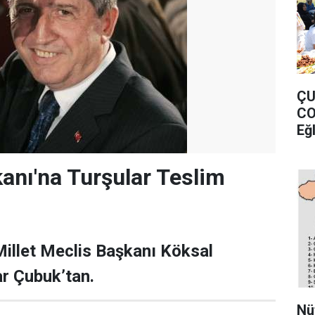
ÇU
CO
Eğ
anı'na Turşular Teslim
illet Meclis Başkanı Köksal
ar Çubuk’tan.
Nü