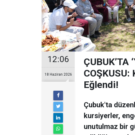
12:06
ÇUBUK’TA 
COŞKUSU: Ku
18 Haziran 2026
Eğlendi!
Çubuk'ta düzen
kursiyerler, enge
unutulmaz bir g