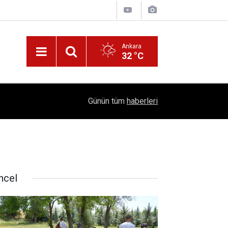
Ankara
32 °C
!
16:41
1504 Kep, Tek Bir Hedef: Bilim Kenti Çubuk
Günün tüm
haberleri
ncel