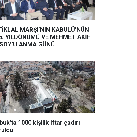
TİKLAL MARŞI’NIN KABULÜ’NÜN
5. YILDÖNÜMÜ VE MEHMET AKİF
SOY’U ANMA GÜNÜ...
uk'ta 1000 kişilik iftar çadırı
ruldu