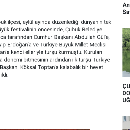
An
Say
buk ilçesi, eylül ayında düzenlediği dünyanın tek
yük festivalinin öncesinde, Çubuk Belediye
a tarafından Cumhur Başkanı Abdullah Gül’e,
p Erdoğan’a ve Türkiye Büyük Millet Meclisi
n’a kendi elleriyle turşu kurmuştu. Kurulan
a dönemi bitmesinin ardından ilk turşu Türkiye
 Başkanı Köksal Toptan’a kalabalık bir heyet
ldi.
ÇU
DO
UĞ
DO