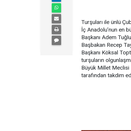
Turşuları ile ünlü Çu
İç Anadolu’nun en bü
Başkanı Adem Tuğluc
Başbakan Recep Tayi
Başkanı Köksal Topta
turşuların olgunlaşm
Büyük Millet Meclisi
tarafından takdim edi