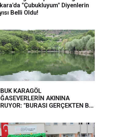
kara'da "Çubukluyum" Diyenlerin
ısı Belli Oldu!
BUK KARAGÖL
ĞASEVERLERİN AKININA
RUYOR: "BURASI GERÇEKTEN BİR
ĞA HARİKASI"