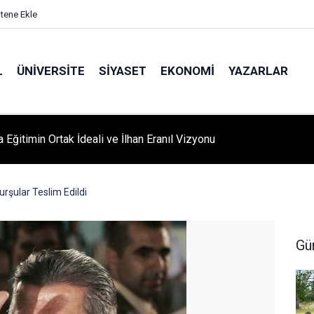
itene Ekle
L
ÜNIVERSITE
SIYASET
EKONOMI
YAZARLAR
A ‘YAZA MERHABA’ COŞKUSU: Kursiyerler Gönüllerince Eğlendi
rşular Teslim Edildi
Gü