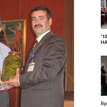
‘1
HA
İl