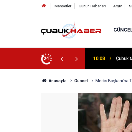
Manşetler
Günün Haberleri
Arşiv
S
GÜNCE
 İlhan Eranıl Vizyonu
24
12:06
ÇUBUK’T
Anasayfa
Güncel
Meclis Başkanı'na Tu