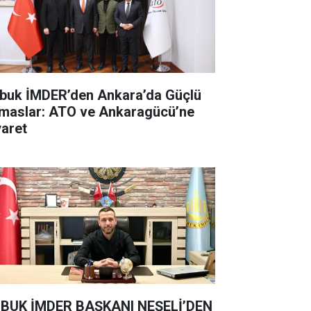
buk İMDER’den Ankara’da Güçlü
maslar: ATO ve Ankaragücü’ne
yaret
BUK İMDER BAŞKANI NEŞELİ’DEN