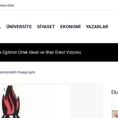
itene Ekle
L
ÜNIVERSITE
SIYASET
EKONOMI
YAZARLAR
A ‘YAZA MERHABA’ COŞKUSU: Kursiyerler Gönüllerince Eğlendi
ersonelin maaşı aynı
Ek