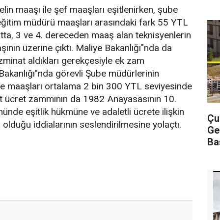
lin maaşı ile şef maaşları eşitlenirken, şube
i eğitim müdürü maaşları arasındaki fark 55 YTL
tta, 3 ve 4. dereceden maaş alan teknisyenlerin
şının üzerine çıktı. Maliye Bakanlığı"nda da
minat aldıkları gerekçesiyle ek zam
Bakanlığı"nda görevli Şube müdürlerinin
likte maaşları ortalama 2 bin 300 YTL seviyesinde
şit ücret zammının da 1982 Anayasasının 10.
nde eşitlik hükmüne ve adaletli ücrete ilişkin
Çu
olduğu iddialarının seslendirilmesine yolaçtı.
Ge
Ba