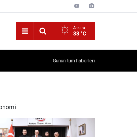
Ankara
33 °C
!
16:41
1504 Kep, Tek Bir Hedef: Bilim Kenti Çubuk
Günün tüm
haberleri
onomi