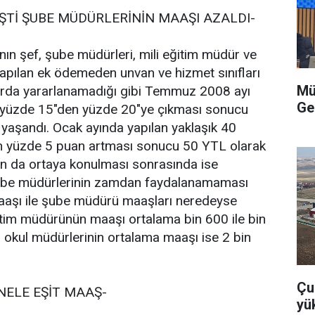
ĞİŞTİ ŞUBE MÜDÜRLERİNİN MAAŞI AZALDI-
ının şef, şube müdürleri, mili eğitim müdür ve
apılan ek ödemeden unvan ve hizmet sınıfları
Mü
larda yararlanamadığı gibi Temmuz 2008 ayı
Ge
nin yüzde 15"den yüzde 20"ye çıkması sonucu
yaşandı. Ocak ayında yapılan yaklaşık 40
nin yüzde 5 puan artması sonucu 50 YTL olarak
ın da ortaya konulması sonrasında ise
şube müdürlerinin zamdan faydalanamaması
aşı ile şube müdürü maaşları neredeyse
eğitim müdürünün maaşı ortalama bin 600 ile bin
 okul müdürlerinin ortalama maaşı ise 2 bin
Çu
ELE EŞİT MAAŞ-
yü