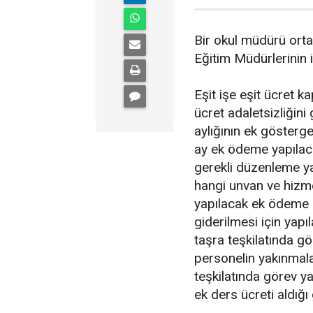
Bir okul müdürü orta
Eğitim Müdürlerinin 
Eşit işe eşit ücret 
ücret adaletsizliği
aylığının ek gösterg
ay ek ödeme yapıla
gerekli düzenleme y
hangi unvan ve hizme
yapılacak ek ödeme 
giderilmesi için yap
taşra teşkilatında 
personelin yakınmala
teşkilatında görev 
ek ders ücreti aldı