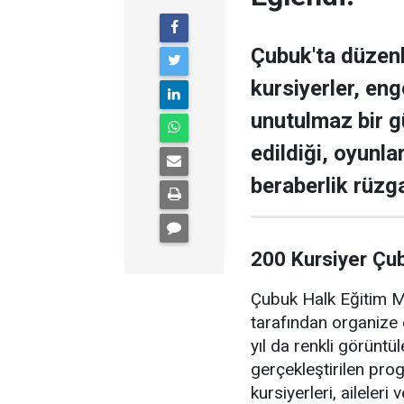
Çubuk'ta düzen
kursiyerler, enge
unutulmaz bir g
edildiği, oyunla
beraberlik rüzga
200 Kursiyer Çu
Çubuk Halk Eğitim Me
tarafından organize 
yıl da renkli görüntü
gerçekleştirilen pr
kursiyerleri, aileler