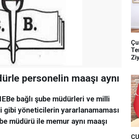
Çu
Te
Zi
rle personelin maaşı aynı
Be bağlı şube müdürleri ve milli
i gibi yöneticilerin yararlanamaması
ube müdürü ile memur aynı maaşı
ÇU