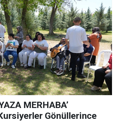
‘YAZA MERHABA’
rsiyerler Gönüllerince