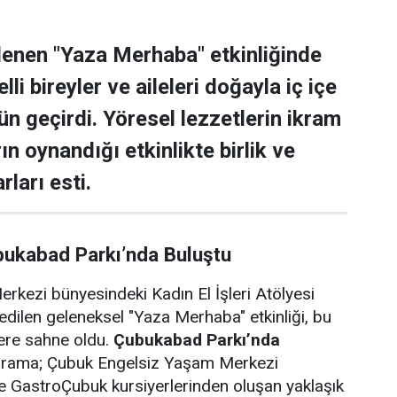
lenen "Yaza Merhaba" etkinliğinde
lli bireyler ve aileleri doğayla iç içe
ün geçirdi. Yöresel lezzetlerin ikram
rın oynandığı etkinlikte birlik ve
rları esti.
bukabad Parkı’nda Buluştu
rkezi bünyesindeki Kadın El İşleri Atölyesi
edilen geleneksel "Yaza Merhaba" etkinliği, bu
lere sahne oldu.
Çubukabad Parkı’nda
ograma; Çubuk Engelsiz Yaşam Merkezi
i ve GastroÇubuk kursiyerlerinden oluşan yaklaşık