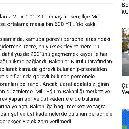
SE
KU
lama 2 bin 100 YTL maaş alırken, İlçe Milli
ise ortalama maaşı bin 600 YTL"de kaldı.
kapsamında, kamuda görevli personel arasındaki
ni gidermek üzere, en yüksek devlet memuru
e dahil yüzde 200"ünü geçmemek kaydı ile her
cağı hükme bağlandı. Bakanlar Kurulu tarafından
apılarak kamuda görevli bulunan personelden
t sınıflarında görevli bulunan personele
oranları belirendi. Ancak, ücret adaletsizliğinin
Çu
ılan düzenleme, Milli Eğitim Bakanlığı merkez ve
Ye
görev yapan şef ve üst kademelerde bulunan
rına yolaçtı. Bakanlığa bağlı merkez ve taşra
yapan şef ve üst kademelerde bulunan personele
ğı gerekçesiyle ek zam verilmedi.