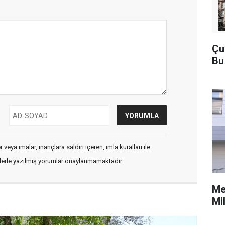
Çu
Bu
veya imalar, inançlara saldırı içeren, imla kuralları ile
flerle yazılmış yorumlar onaylanmamaktadır.
Me
Mi