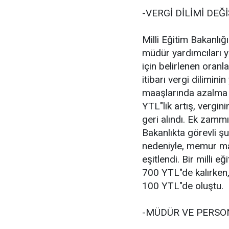
-VERGİ DİLİMİ DE
Milli Eğitim Bakanlığ
müdür yardımcıları y
için belirlenen oran
itibarı vergi dilimi
maaşlarında azalma 
YTL"lik artış, vergi
geri alındı. Ek zamm
Bakanlıkta görevli 
nedeniyle, memur ma
eşitlendi. Bir milli 
700 YTL"de kalırken,
100 YTL"de oluştu.
-MÜDÜR VE PERSON