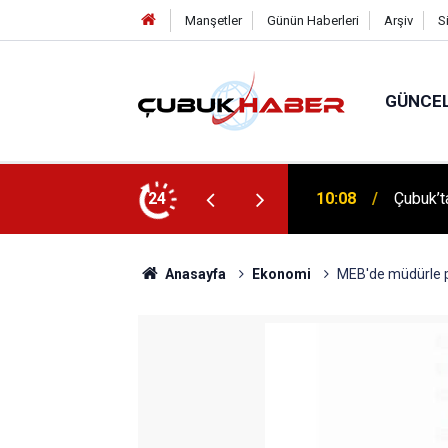
Manşetler
Günün Haberleri
Arşiv
S
GÜNCE
 İlhan Eranıl Vizyonu
24
12:06
ÇUBUK’T
Anasayfa
Ekonomi
MEB'de müdürle p