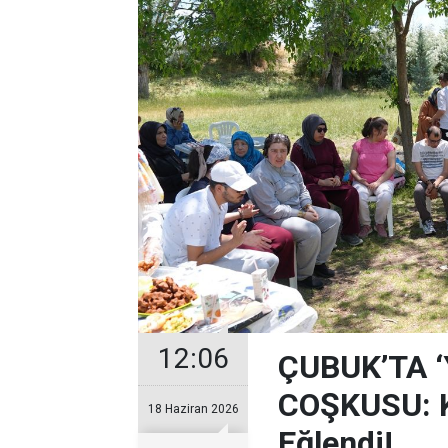
12:06
ÇUBUK’TA 
COŞKUSU: Ku
18 Haziran 2026
Eğlendi!