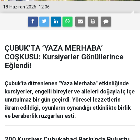
18 Haziran 2026
12:06
ÇUBUK’TA ‘YAZA MERHABA’
COŞKUSU: Kursiyerler Gönüllerince
Eğlendi!
Çubuk'ta düzenlenen "Yaza Merhaba" etkinliğinde
kursiyerler, engelli bireyler ve aileleri doğayla iç içe
unutulmaz bir gün geçirdi. Yöresel lezzetlerin
ikram edildiği, oyunların oynandığı etkinlikte birlik
ve beraberlik rüzgarları esti.
200 Kursiyer Çubukabad Parkı’nda Buluştu