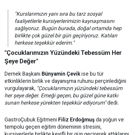
"Kurslarımızın yanı sıra bu tarz sosyal
faaliyetlerle kursiyerlerimizin kaynaşmasını
sağlıyoruz. Bugün burada, doğal ortamda hep
birlikte çok güzel bir gün geçiriyoruz. Katılan
herkese teşekkür ederim."
"Çocuklarımızın Yüzündeki Tebessüm Her
Şeye Değer"
Dernek Başkanı
Bünyamin Çevik
ise bu tür
etkinliklerin birlik ve dayanışma ruhunu perçinlediğini
vurgulayarak,
"Çocuklarımızın yüzündeki tebessüm
her şeye değer. Emeği geçen, bu güzel güne katkı
sunan herkese yürekten teşekkür ediyorum"
dedi.
GastroÇubuk Eğitmeni
Filiz Erdoğmuş
da yoğun ve
tempolu geçen eğitim döneminin stresini,
kursiyerlerle birlikte keyifli bir gün geçirerek attıklarını