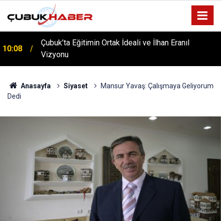
Çubuk’ta Eğitimin Ortak İdeali ve İlhan Eranıl
10:08
ÇUBUK’TA ‘YAZA MERHABA’ COŞKUSU: Kursiyerler
Vizyonu
12:06
Gönüllerince Eğlendi!
Anasayfa
Siyaset
Mansur Yavaş: Çalışmaya Geliyorum
Dedi