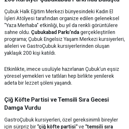
Çubuk Halk Eğitim Merkezi bünyesindeki Kadın El
İşleri Atölyesi tarafından organize edilen geleneksel
"Yaza Merhaba" etkinliği, bu yıl da renkli görüntülere
sahne oldu.
Çubukabad Parkı’nda
gerçekleştirilen
programa; Çubuk Engelsiz Yaşam Merkezi kursiyerleri,
aileleri ve GastroÇubuk kursiyerlerinden oluşan
yaklaşık 200 kişi katıldı.
Etkinlikte, imece usulüyle hazırlanan Çubuk’un eşsiz
yöresel yemekleri ve tatlıları hep birlikte yenilerek
adeta bir lezzet şöleni yaşandı.
Çiğ Köfte Partisi ve Temsili Sıra Gecesi
Damga Vurdu
GastroÇubuk kursiyerleri, özel gereksinimli bireyler
için sürpriz bir
"çiğ köfte partisi"
ve
"temsili sıra