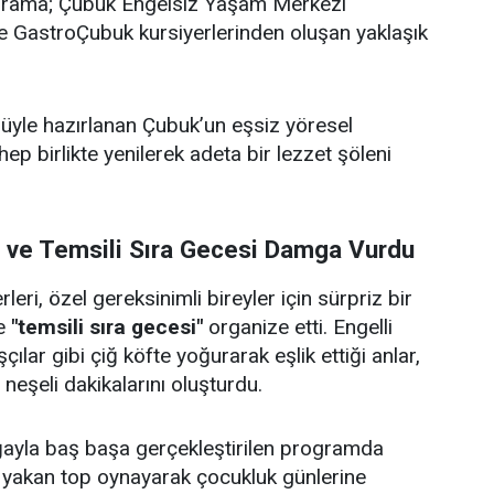
ograma; Çubuk Engelsiz Yaşam Merkezi
i ve GastroÇubuk kursiyerlerinden oluşan yaklaşık
ulüyle hazırlanan Çubuk’un eşsiz yöresel
 hep birlikte yenilerek adeta bir lezzet şöleni
i ve Temsili Sıra Gecesi Damga Vurdu
eri, özel gereksinimli bireyler için sürpriz bir
e
"temsili sıra gecesi"
organize etti. Engelli
çılar gibi çiğ köfte yoğurarak eşlik ettiği anlar,
e neşeli dakikalarını oluşturdu.
doğayla baş başa gerçekleştirilen programda
p yakan top oynayarak çocukluk günlerine