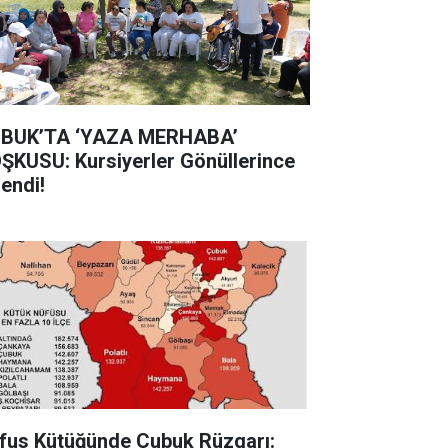
BUK’TA ‘YAZA MERHABA’
ŞKUSU: Kursiyerler Gönüllerince
lendi!
fus Kütüğünde Çubuk Rüzgarı: