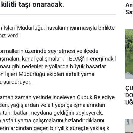
kilitli taşı onaracak.
An
Say
İşleri Müdürlüğü, havaların ısınmasıyla birlikte
hız verdi.
rmallerin üzerinde seyretmesi ve ilçede
şmaları, kanal çalışmaları, TEDAŞ’ın enerji nakil
alması gibi nedenlerle yollarda büyük hasarlar
 İşleri Müdürlüğü ekipleri asfalt yama
ız sürdürüyor.
ÇU
DO
 zaman zaman yerinde inceleyen Çubuk Belediye
UĞ
n, yağışlardan ve alt yapı çalışmalarından
DO
k tahribatlar meydana geldiğini söyleyerek,
asfalt yama çalışmalarını hızlandırdıklarını
erin ardından geçen bir yıllık süreçte yaklaşık