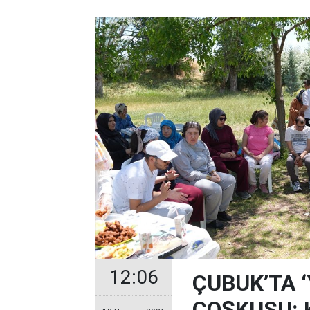
12:06
ÇUBUK’TA 
COŞKUSU: Ku