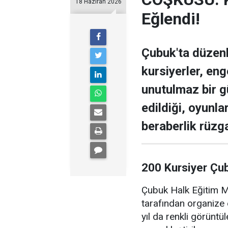
18 Haziran 2026
Eğlendi!
Çubuk'ta düzen
kursiyerler, enge
unutulmaz bir g
edildiği, oyunla
beraberlik rüzga
200 Kursiyer Çu
Çubuk Halk Eğitim Me
tarafından organize 
yıl da renkli görüntü