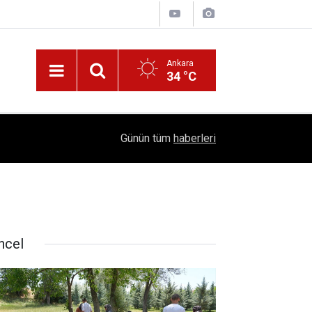
Ankara
34 °C
!
16:41
1504 Kep, Tek Bir Hedef: Bilim Kenti Çubuk
Günün tüm
haberleri
ncel