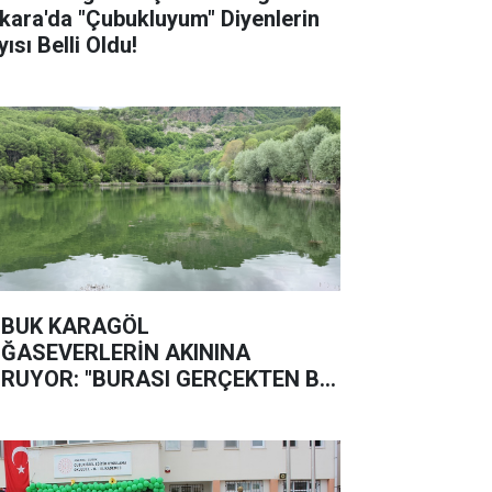
kara'da "Çubukluyum" Diyenlerin
ısı Belli Oldu!
BUK KARAGÖL
ĞASEVERLERİN AKININA
RUYOR: "BURASI GERÇEKTEN BİR
ĞA HARİKASI"