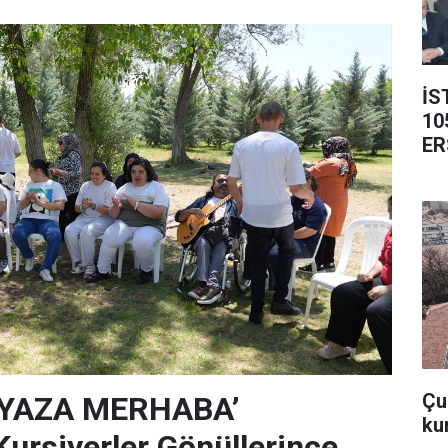
İS
10
ER
Çub
‘YAZA MERHABA’
ku
rsiyerler Gönüllerince