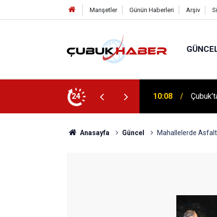
Manşetler
Günün Haberleri
Arşiv
S
GÜNCE
 İlhan Eranıl Vizyonu
24
12:06
ÇUBUK’T
Anasayfa
Güncel
Mahallelerde Asfal