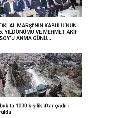
TİKLAL MARŞI’NIN KABULÜ’NÜN
5. YILDÖNÜMÜ VE MEHMET AKİF
SOY’U ANMA GÜNÜ...
uk'ta 1000 kişilik iftar çadırı
ruldu