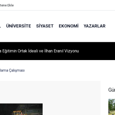
itene Ekle
L
ÜNIVERSITE
SIYASET
EKONOMI
YAZARLAR
A ‘YAZA MERHABA’ COŞKUSU: Kursiyerler Gönüllerince Eğlendi
tlama Çalışması
Gü