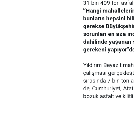
31 bin 409 ton asfal
’’Hangi mahalleler
bunların hepsini bi
gerekse Büyükşehir
sorunları en aza in
dahilinde yaşanan s
gerekeni yapıyor
’’d
Yıldırım Beyazıt ma
çalışması gerçekleşt
sırasında 7 bin ton a
de, Cumhuriyet, Atat
bozuk asfalt ve kilitl