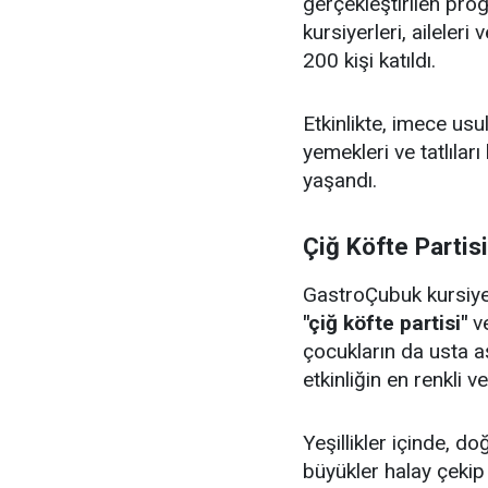
gerçekleştirilen pr
kursiyerleri, aileler
200 kişi katıldı.
Etkinlikte, imece us
yemekleri ve tatlıları
yaşandı.
Çiğ Köfte Partis
GastroÇubuk kursiyerl
"çiğ köfte partisi"
v
çocukların da usta aş
etkinliğin en renkli v
Yeşillikler içinde, 
büyükler halay çeki