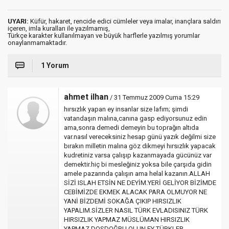
UYARI:
Küfür, hakaret, rencide edici cümleler veya imalar, inançlara saldırı
içeren, imla kuralları ile yazılmamış,
Türkçe karakter kullanılmayan ve büyük harflerle yazılmış yorumlar
onaylanmamaktadır.
1 Yorum
ahmet ilhan
/ 31 Temmuz 2009 Cuma 15:29
hırsızlık yapan ey insanlar size lafım; şimdi
vatandaşın malına,canına gasp ediyorsunuz edin
ama,sonra demedi demeyin bu toprağın altıda
var.nasıl vereceksiniz hesap günü yazık değilmi size
bırakın milletin malına göz dikmeyi hırsızlık yapacak
kudretiniz varsa çalışıp kazanmayada gücünüz var
demektir.hiç bi mesleğiniz yoksa bile çarşıda gidin
amele pazarında çalışın ama helal kazanın.ALLAH
SİZİ ISLAH ETSİN NE DEYİM.YERİ GELİYOR BİZİMDE
CEBİMİZDE EKMEK ALACAK PARA OLMUYOR NE
YANİ BİZDEMİ SOKAĞA ÇIKIP HIRSIZLIK
YAPALIM.SİZLER NASIL TÜRK EVLADISINIZ TÜRK
HIRSIZLIK YAPMAZ MÜSLÜMAN HIRSIZLIK
YAPMAZ.DOSDOĞRU OLUN EY TÜRKLER