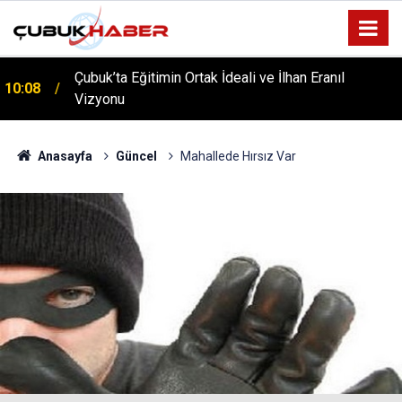
Çubuk’ta Eğitimin Ortak İdeali ve İlhan Eranıl
10:08
Vizyonu
ÇUBUK’TA ‘YAZA MERHABA’ COŞKUSU: Kursiyerler
12:06
Gönüllerince Eğlendi!
Anasayfa
Güncel
Mahallede Hırsız Var