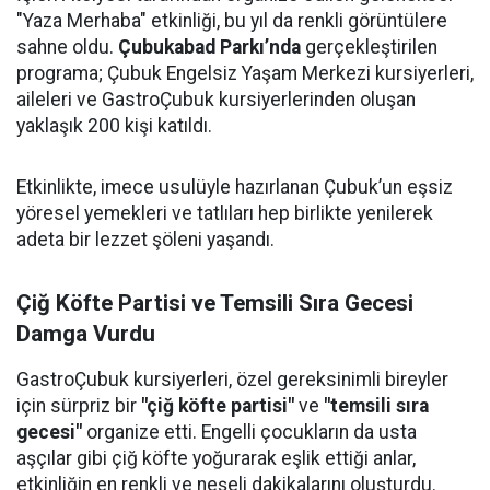
"Yaza Merhaba" etkinliği, bu yıl da renkli görüntülere
sahne oldu.
Çubukabad Parkı’nda
gerçekleştirilen
programa; Çubuk Engelsiz Yaşam Merkezi kursiyerleri,
aileleri ve GastroÇubuk kursiyerlerinden oluşan
yaklaşık 200 kişi katıldı.
Etkinlikte, imece usulüyle hazırlanan Çubuk’un eşsiz
yöresel yemekleri ve tatlıları hep birlikte yenilerek
adeta bir lezzet şöleni yaşandı.
Çiğ Köfte Partisi ve Temsili Sıra Gecesi
Damga Vurdu
GastroÇubuk kursiyerleri, özel gereksinimli bireyler
için sürpriz bir
"çiğ köfte partisi"
ve
"temsili sıra
gecesi"
organize etti. Engelli çocukların da usta
aşçılar gibi çiğ köfte yoğurarak eşlik ettiği anlar,
etkinliğin en renkli ve neşeli dakikalarını oluşturdu.