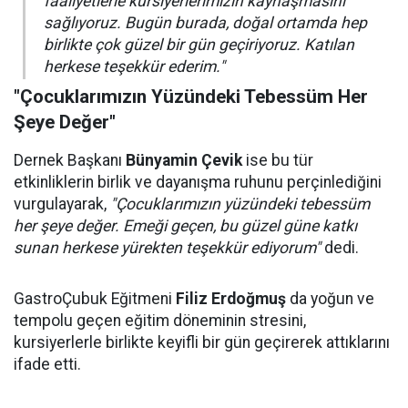
faaliyetlerle kursiyerlerimizin kaynaşmasını
sağlıyoruz. Bugün burada, doğal ortamda hep
birlikte çok güzel bir gün geçiriyoruz. Katılan
herkese teşekkür ederim."
"Çocuklarımızın Yüzündeki Tebessüm Her
Şeye Değer"
Dernek Başkanı
Bünyamin Çevik
ise bu tür
etkinliklerin birlik ve dayanışma ruhunu perçinlediğini
vurgulayarak,
"Çocuklarımızın yüzündeki tebessüm
her şeye değer. Emeği geçen, bu güzel güne katkı
sunan herkese yürekten teşekkür ediyorum"
dedi.
GastroÇubuk Eğitmeni
Filiz Erdoğmuş
da yoğun ve
tempolu geçen eğitim döneminin stresini,
kursiyerlerle birlikte keyifli bir gün geçirerek attıklarını
ifade etti.