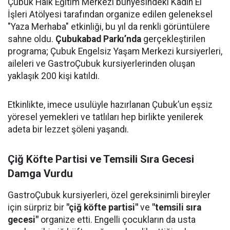
Çubuk Halk Eğitim Merkezi bünyesindeki Kadın El
İşleri Atölyesi tarafından organize edilen geleneksel
"Yaza Merhaba" etkinliği, bu yıl da renkli görüntülere
sahne oldu.
Çubukabad Parkı’nda
gerçekleştirilen
programa; Çubuk Engelsiz Yaşam Merkezi kursiyerleri,
aileleri ve GastroÇubuk kursiyerlerinden oluşan
yaklaşık 200 kişi katıldı.
Etkinlikte, imece usulüyle hazırlanan Çubuk’un eşsiz
yöresel yemekleri ve tatlıları hep birlikte yenilerek
adeta bir lezzet şöleni yaşandı.
Çiğ Köfte Partisi ve Temsili Sıra Gecesi
Damga Vurdu
GastroÇubuk kursiyerleri, özel gereksinimli bireyler
için sürpriz bir
"çiğ köfte partisi"
ve
"temsili sıra
gecesi"
organize etti. Engelli çocukların da usta