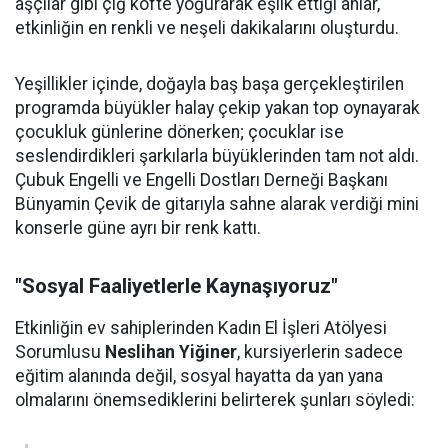
aşçılar gibi çiğ köfte yoğurarak eşlik ettiği anlar,
etkinliğin en renkli ve neşeli dakikalarını oluşturdu.
Yeşillikler içinde, doğayla baş başa gerçekleştirilen
programda büyükler halay çekip yakan top oynayarak
çocukluk günlerine dönerken; çocuklar ise
seslendirdikleri şarkılarla büyüklerinden tam not aldı.
Çubuk Engelli ve Engelli Dostları Derneği Başkanı
Bünyamin Çevik de gitarıyla sahne alarak verdiği mini
konserle güne ayrı bir renk kattı.
"Sosyal Faaliyetlerle Kaynaşıyoruz"
Etkinliğin ev sahiplerinden Kadın El İşleri Atölyesi
Sorumlusu
Neslihan Yiğiner
, kursiyerlerin sadece
eğitim alanında değil, sosyal hayatta da yan yana
olmalarını önemsediklerini belirterek şunları söyledi: