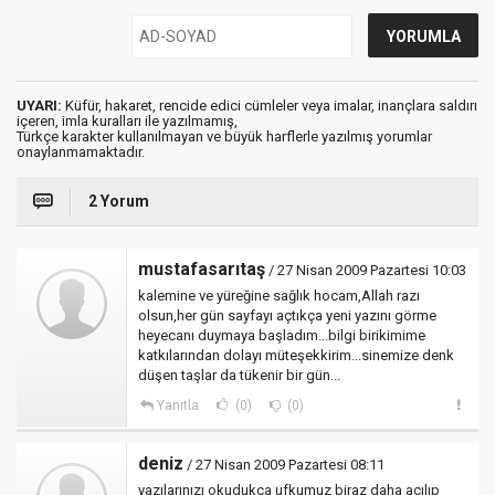
UYARI:
Küfür, hakaret, rencide edici cümleler veya imalar, inançlara saldırı
içeren, imla kuralları ile yazılmamış,
Türkçe karakter kullanılmayan ve büyük harflerle yazılmış yorumlar
onaylanmamaktadır.
2 Yorum
mustafasarıtaş
/ 27 Nisan 2009 Pazartesi 10:03
kalemine ve yüreğine sağlık hocam,Allah razı
olsun,her gün sayfayı açtıkça yeni yazını görme
heyecanı duymaya başladım...bilgi birikimime
katkılarından dolayı müteşekkirim...sinemize denk
düşen taşlar da tükenir bir gün...
Yanıtla
(0)
(0)
deniz
/ 27 Nisan 2009 Pazartesi 08:11
yazılarınızı okudukça ufkumuz biraz daha açılıp