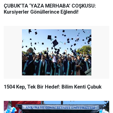
ÇUBUK’TA ‘YAZA MERHABA’ COŞKUSU:
Kursiyerler Gönüllerince Eğlendi!
1504 Kep, Tek Bir Hedef: Bilim Kenti Çubuk