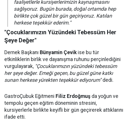
faaliyetlerle kursiyerlerimizin kaynaşmasını
sağlıyoruz. Bugün burada, doğal ortamda hep
birlikte çok güzel bir gün geçiriyoruz. Katılan
herkese teşekkür ederim."
"Çocuklarımızın Yüzündeki Tebessüm Her
Şeye Değer"
Dernek Başkanı
Bünyamin Çevik
ise bu tür
etkinliklerin birlik ve dayanışma ruhunu perçinlediğini
vurgulayarak,
"Çocuklarımızın yüzündeki tebessüm
her şeye değer. Emeği geçen, bu güzel güne katkı
sunan herkese yürekten teşekkür ediyorum"
dedi.
GastroÇubuk Eğitmeni
Filiz Erdoğmuş
da yoğun ve
tempolu geçen eğitim döneminin stresini,
kursiyerlerle birlikte keyifli bir gün geçirerek attıklarını
ifade etti.