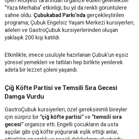
İşleri Atölyesi tarafından organize edilen geleneksel
"Yaza Merhaba" etkinliği, bu yıl da renkli görüntülere
sahne oldu.
Çubukabad Parkı’nda
gerçekleştirilen
programa; Çubuk Engelsiz Yaşam Merkezi kursiyerleri,
aileleri ve GastroÇubuk kursiyerlerinden oluşan
yaklaşık 200 kişi katıldı.
Etkinlikte, imece usulüyle hazırlanan Çubuk’un eşsiz
yöresel yemekleri ve tatlıları hep birlikte yenilerek
adeta bir lezzet şöleni yaşandı.
Çiğ Köfte Partisi ve Temsili Sıra Gecesi
Damga Vurdu
GastroÇubuk kursiyerleri, özel gereksinimli bireyler
için sürpriz bir
"çiğ köfte partisi"
ve
"temsili sıra
gecesi"
organize etti. Engelli çocukların da usta
aşçılar gibi çiğ köfte yoğurarak eşlik ettiği anlar,