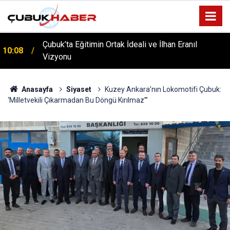
Çubuk’ta Eğitimin Ortak İdeali ve İlhan Eranıl
10:08
Vizyonu
ÇUBUK’TA ‘YAZA MERHABA’ COŞKUSU: Kursiyerler
12:06
Gönüllerince Eğlendi!
Anasayfa
Siyaset
Kuzey Ankara’nın Lokomotifi Çubuk:
‘Milletvekili Çıkarmadan Bu Döngü Kırılmaz’”