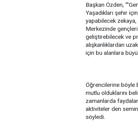
Başkan Özden, ""Genç
Yaşadıkları şehir için
yapabilecek zekaya, 
Merkezinde gençlerim
geliştirebilecek ve p
alışkanlıklardan uza
için bu alanlara büy
Öğrencilerine böyle 
mutlu olduklarını bel
zamanlarda faydalana
aktiviteler den semi
söyledi.