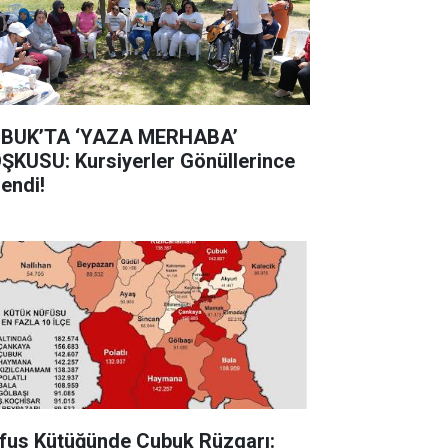
BUK’TA ‘YAZA MERHABA’
ŞKUSU: Kursiyerler Gönüllerince
lendi!
fus Kütüğünde Çubuk Rüzgarı: