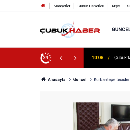
Manşetler
Günün Haberleri
Arşiv
S
GÜNCE
 İlhan Eranıl Vizyonu
24
12:06
ÇUBUK’T
Anasayfa
Güncel
Kurbantepe tesisleri