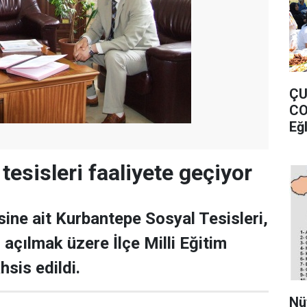
ÇU
CO
Eğ
esisleri faaliyete geçiyor
ine ait Kurbantepe Sosyal Tesisleri,
 açılmak üzere İlçe Milli Eğitim
sis edildi.
Nü