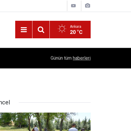
Ankara
20 °C
!
16:41
1504 Kep, Tek Bir Hedef: Bilim Kenti Çubuk
Günün tüm
haberleri
ncel