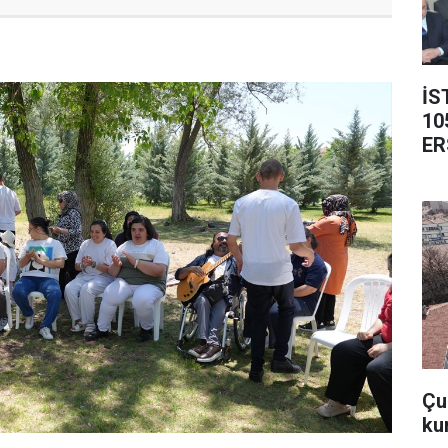
İS
10
ER
Çub
ku