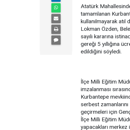
Atatürk Mahallesinde
tamamlanan Kurbante
kullanılmayarak atı
Lokman Özden, Beled
sayılı kararına isti
gereği 5 yıllığına üc
edildiğini söyledi.
İlçe Milli Eğitim Müdü
imzalanması sırasın
Kurbantepe mevkiinde
serbest zamanlarını ç
geçirmeleri için Genç
İlçe Milli Eğitim Mü
yapacakları merkez i