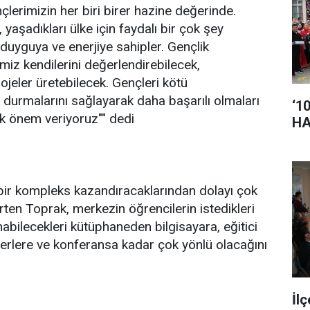
lerimizin her biri birer hazine değerinde.
, yaşadıkları ülke için faydalı bir çok şey
duyguya ve enerjiye sahipler. Gençlik
iz kendilerini değerlendirebilecek,
rojeler üretebilecek. Gençleri kötü
k durmalarını sağlayarak daha başarılı olmaları
‘1
ük önem veriyoruz"" dedi
HA
bir kompleks kazandıracaklarından dolayı çok
irten Toprak, merkezin öğrencilerin istedikleri
bilecekleri kütüphaneden bilgisayara, eğitici
nerlere ve konferansa kadar çok yönlü olacağını
İl