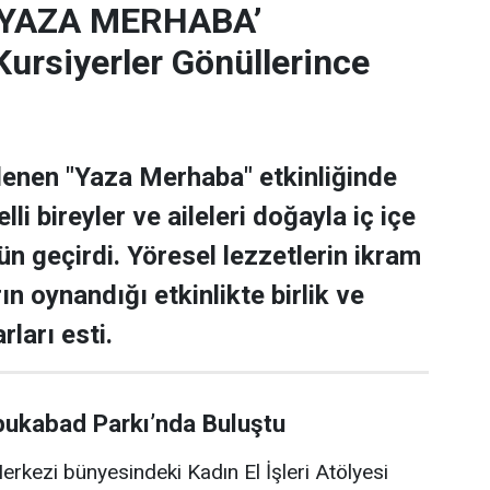
‘YAZA MERHABA’
rsiyerler Gönüllerince
lenen "Yaza Merhaba" etkinliğinde
lli bireyler ve aileleri doğayla iç içe
ün geçirdi. Yöresel lezzetlerin ikram
rın oynandığı etkinlikte birlik ve
rları esti.
bukabad Parkı’nda Buluştu
rkezi bünyesindeki Kadın El İşleri Atölyesi