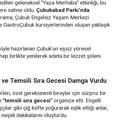
edilen geleneksel "Yaza Merhaba" etkinliği, bu
lere sahne oldu.
Çubukabad Parkı’nda
ograma; Çubuk Engelsiz Yaşam Merkezi
i ve GastroÇubuk kursiyerlerinden oluşan yaklaşık
ulüyle hazırlanan Çubuk’un eşsiz yöresel
 hep birlikte yenilerek adeta bir lezzet şöleni
i ve Temsili Sıra Gecesi Damga Vurdu
eri, özel gereksinimli bireyler için sürpriz bir
e
"temsili sıra gecesi"
organize etti. Engelli
çılar gibi çiğ köfte yoğurarak eşlik ettiği anlar,
e neşeli dakikalarını oluşturdu.