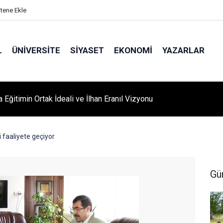
itene Ekle
L
ÜNIVERSITE
SIYASET
EKONOMI
YAZARLAR
A ‘YAZA MERHABA’ COŞKUSU: Kursiyerler Gönüllerince Eğlendi
 faaliyete geçiyor
Gü