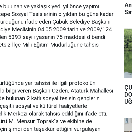
An
 bulunan ve yaklaşık yedi yıl önce yapımı
Say
pe Sosyal Tesislerinin o yıldan bu güne kadar
l durduğunu ifade eden Çubuk Belediye Başkanı
iye Meclisinin 04.05.2009 tarih ve 2009/124
naden 5393 sayılı yasanın 75 maddesi d bendi
retsiz İlçe Milli Eğitim Müdürlüğüne tahsis
rlüğünde yer tahsisi ile ilgili protokolün
ÇU
da bilgi veren Başkan Özden, Atatürk Mahallesi
DO
 bulunan 2 katlı sosyal tesisin gençlerin
UĞ
eşitli sosyal ve kültürel faaliyetlerle
DO
lik Merkezi olarak tahsis edildiğini ifade etti.
dürü M. Mensur Toprak"a ve ekibine de
çin şimdi den teşekkür ettiğini vurgulayan