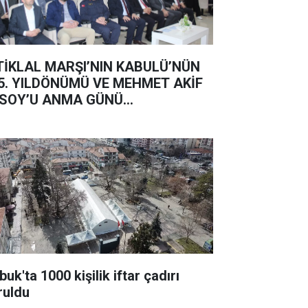
TİKLAL MARŞI’NIN KABULÜ’NÜN
5. YILDÖNÜMÜ VE MEHMET AKİF
SOY’U ANMA GÜNÜ...
uk'ta 1000 kişilik iftar çadırı
ruldu