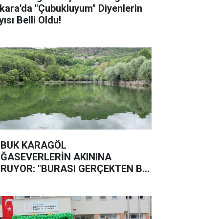
kara'da "Çubukluyum" Diyenlerin
ısı Belli Oldu!
BUK KARAGÖL
ĞASEVERLERİN AKININA
RUYOR: "BURASI GERÇEKTEN BİR
ĞA HARİKASI"