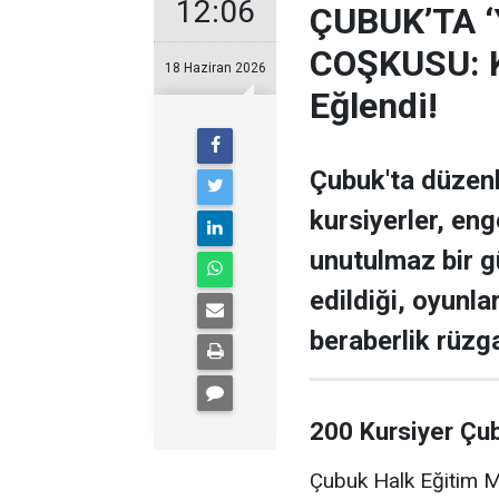
12:06
ÇUBUK’TA 
COŞKUSU: Ku
18 Haziran 2026
Eğlendi!
Çubuk'ta düzen
kursiyerler, enge
unutulmaz bir g
edildiği, oyunla
beraberlik rüzga
200 Kursiyer Çu
Çubuk Halk Eğitim Me