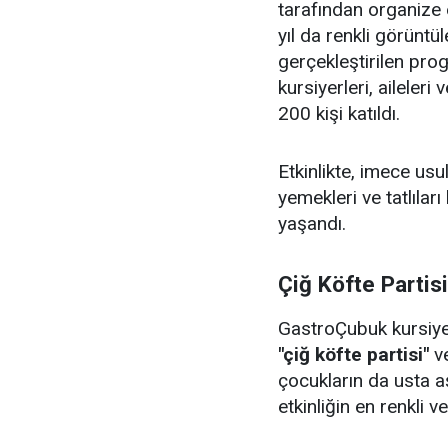
tarafından organize 
yıl da renkli görüntü
gerçekleştirilen pr
kursiyerleri, aileler
200 kişi katıldı.
Etkinlikte, imece us
yemekleri ve tatlıları
yaşandı.
Çiğ Köfte Partis
GastroÇubuk kursiyerl
"çiğ köfte partisi"
v
çocukların da usta aş
etkinliğin en renkli v