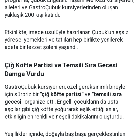
programa; Çubuk Engelsiz Yaşam Merkezi kursiyerleri,
aileleri ve GastroÇubuk kursiyerlerinden oluşan
yaklaşık 200 kişi katıldı.
Etkinlikte, imece usulüyle hazırlanan Çubuk’un eşsiz
yöresel yemekleri ve tatlıları hep birlikte yenilerek
adeta bir lezzet şöleni yaşandı.
Çiğ Köfte Partisi ve Temsili Sıra Gecesi
Damga Vurdu
GastroÇubuk kursiyerleri, özel gereksinimli bireyler
için sürpriz bir
"çiğ köfte partisi"
ve
"temsili sıra
gecesi"
organize etti. Engelli çocukların da usta
aşçılar gibi çiğ köfte yoğurarak eşlik ettiği anlar,
etkinliğin en renkli ve neşeli dakikalarını oluşturdu.
Yeşillikler içinde, doğayla baş başa gerçekleştirilen