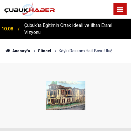
Çubuk’ta Eğitimin Ortak İdeali ve İlhan Eranıl
10:08
Vizyonu
ÇUBUK’TA ‘YAZA MERHABA’ COŞKUSU: Kursiyerler
12:06
Gönüllerince Eğlendi!
Anasayfa
Güncel
Köylü Ressam Halil Basri Uluğ