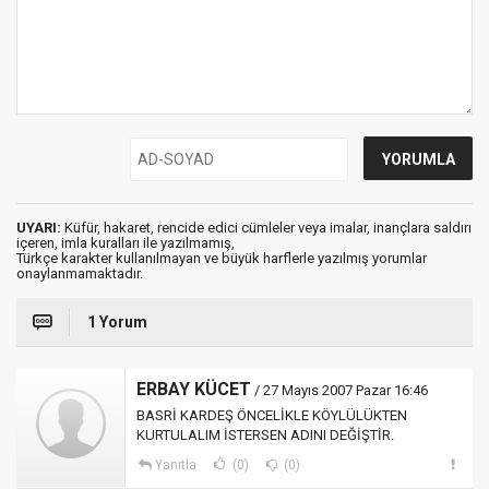
UYARI:
Küfür, hakaret, rencide edici cümleler veya imalar, inançlara saldırı
içeren, imla kuralları ile yazılmamış,
Türkçe karakter kullanılmayan ve büyük harflerle yazılmış yorumlar
onaylanmamaktadır.
1 Yorum
ERBAY KÜCET
/ 27 Mayıs 2007 Pazar 16:46
BASRİ KARDEŞ ÖNCELİKLE KÖYLÜLÜKTEN
KURTULALIM İSTERSEN ADINI DEĞİŞTİR.
Yanıtla
(0)
(0)