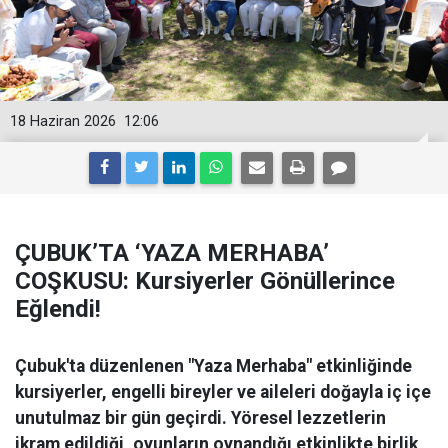
18 Haziran 2026
12:06
ÇUBUK’TA ‘YAZA MERHABA’
COŞKUSU: Kursiyerler Gönüllerince
Eğlendi!
Çubuk'ta düzenlenen "Yaza Merhaba" etkinliğinde
kursiyerler, engelli bireyler ve aileleri doğayla iç içe
unutulmaz bir gün geçirdi. Yöresel lezzetlerin
ikram edildiği, oyunların oynandığı etkinlikte birlik