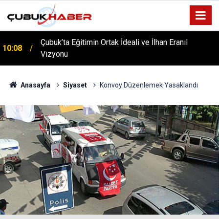
Çubuk’ta Eğitimin Ortak İdeali ve İlhan Eranıl
10:08
Vizyonu
ÇUBUK’TA ‘YAZA MERHABA’ COŞKUSU: Kursiyerler
12:06
Gönüllerince Eğlendi!
Anasayfa
Siyaset
Konvoy Düzenlemek Yasaklandı