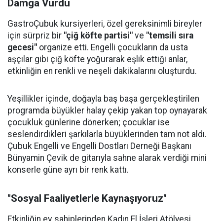
Damga Vurdu
GastroÇubuk kursiyerleri, özel gereksinimli bireyler
için sürpriz bir
"çiğ köfte partisi"
ve
"temsili sıra
gecesi"
organize etti. Engelli çocukların da usta
aşçılar gibi çiğ köfte yoğurarak eşlik ettiği anlar,
etkinliğin en renkli ve neşeli dakikalarını oluşturdu.
Yeşillikler içinde, doğayla baş başa gerçekleştirilen
programda büyükler halay çekip yakan top oynayarak
çocukluk günlerine dönerken; çocuklar ise
seslendirdikleri şarkılarla büyüklerinden tam not aldı.
Çubuk Engelli ve Engelli Dostları Derneği Başkanı
Bünyamin Çevik de gitarıyla sahne alarak verdiği mini
konserle güne ayrı bir renk kattı.
"Sosyal Faaliyetlerle Kaynaşıyoruz"
Etkinliğin ev sahiplerinden Kadın El İşleri Atölyesi