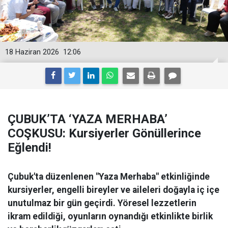
18 Haziran 2026
12:06
ÇUBUK’TA ‘YAZA MERHABA’
COŞKUSU: Kursiyerler Gönüllerince
Eğlendi!
Çubuk'ta düzenlenen "Yaza Merhaba" etkinliğinde
kursiyerler, engelli bireyler ve aileleri doğayla iç içe
unutulmaz bir gün geçirdi. Yöresel lezzetlerin
ikram edildiği, oyunların oynandığı etkinlikte birlik