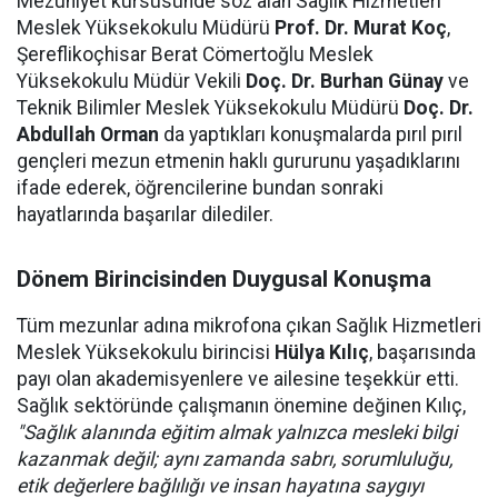
Mezuniyet kürsüsünde söz alan Sağlık Hizmetleri
Meslek Yüksekokulu Müdürü
Prof. Dr. Murat Koç
,
Şereflikoçhisar Berat Cömertoğlu Meslek
Yüksekokulu Müdür Vekili
Doç. Dr. Burhan Günay
ve
Teknik Bilimler Meslek Yüksekokulu Müdürü
Doç. Dr.
Abdullah Orman
da yaptıkları konuşmalarda pırıl pırıl
gençleri mezun etmenin haklı gururunu yaşadıklarını
ifade ederek, öğrencilerine bundan sonraki
hayatlarında başarılar dilediler.
Dönem Birincisinden Duygusal Konuşma
Tüm mezunlar adına mikrofona çıkan Sağlık Hizmetleri
Meslek Yüksekokulu birincisi
Hülya Kılıç
, başarısında
payı olan akademisyenlere ve ailesine teşekkür etti.
Sağlık sektöründe çalışmanın önemine değinen Kılıç,
"Sağlık alanında eğitim almak yalnızca mesleki bilgi
kazanmak değil; aynı zamanda sabrı, sorumluluğu,
etik değerlere bağlılığı ve insan hayatına saygıyı