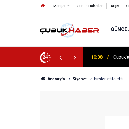
Manşetler
Günün Haberleri
Arşiv
S
GÜNCE
 İlhan Eranıl Vizyonu
24
12:06
ÇUBUK’T
Anasayfa
Siyaset
Kimler istifa etti