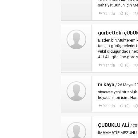
şahsiyet.Bunun için Mec
Yanıtla
(0)
gurbetteki çUbU
Bizden biri.Muhterem 
tanışıp görüşmelerini
vekil olduğundada herz
ALLAH gönlüne göre ve
Yanıtla
(0)
m.kaya
/ 26 Mayıs 2
siyasete yeni bir soluk 
heyacanlı bir isim; H
Yanıtla
(0)
ÇUBUKLU ALİ
/ 23
İMAMHATİP MEZUNU 