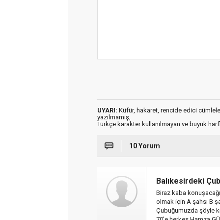
UYARI:
Küfür, hakaret, rencide edici cümleler 
yazılmamış,
Türkçe karakter kullanılmayan ve büyük har
10 Yorum
Balıkesirdeki Çu
Biraz kaba konuşacağı
olmak için A şahsı B ş
Çubuğumuzda şöyle kim
70'e herkes Hamza GÜNA