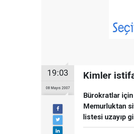
19:03
Kimler istifa
08 Mayıs 2007
Bürokratlar için 
Memurluktan siya
listesi uzayıp gi