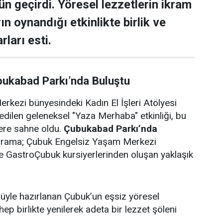
ün geçirdi. Yöresel lezzetlerin ikram
rın oynandığı etkinlikte birlik ve
rları esti.
bukabad Parkı’nda Buluştu
rkezi bünyesindeki Kadın El İşleri Atölyesi
edilen geleneksel "Yaza Merhaba" etkinliği, bu
lere sahne oldu.
Çubukabad Parkı’nda
ograma; Çubuk Engelsiz Yaşam Merkezi
i ve GastroÇubuk kursiyerlerinden oluşan yaklaşık
ulüyle hazırlanan Çubuk’un eşsiz yöresel
 hep birlikte yenilerek adeta bir lezzet şöleni