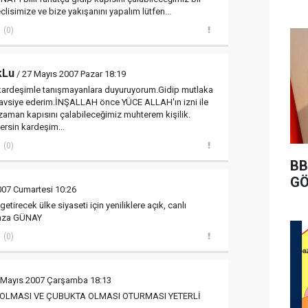
lisimize ve bize yakışanını yapalım lütfen...
(0)
kLu
/ 27 Mayıs 2007 Pazar 18:19
kardeşimle tanışmayanlara duyuruyorum.Gidip mutlaka
 tavsiye ederim.İNŞALLAH önce YÜCE ALLAH'ın izni ile
aman kapısını çalabileceğimiz muhterem kişilik.
rsin kardeşim...
(0)
BB
GÖ
007 Cumartesi 10:26
getirecek ülke siyaseti için yeniliklere açık, canlı
amza GÜNAY
(0)
 Mayıs 2007 Çarşamba 18:13
OLMASI VE ÇUBUKTA OLMASI OTURMASI YETERLİ