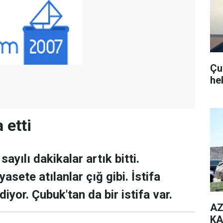
Çub
he
 etti
sayılı dakikalar artık bitti.
sete atılanlar çığ gibi. İstifa
diyor. Çubuk'tan da bir istifa var.
AZ
KA