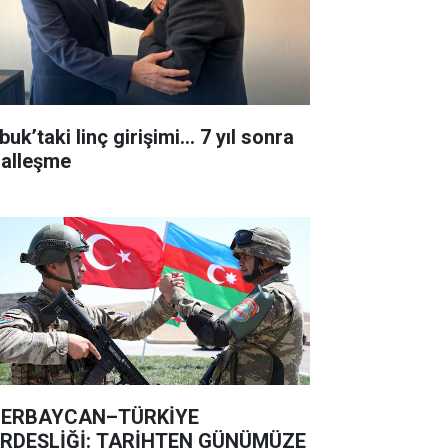
uk’taki linç girişimi... 7 yıl sonra
lalleşme
ERBAYCAN–TÜRKİYE
RDEŞLİĞİ: TARİHTEN GÜNÜMÜZE