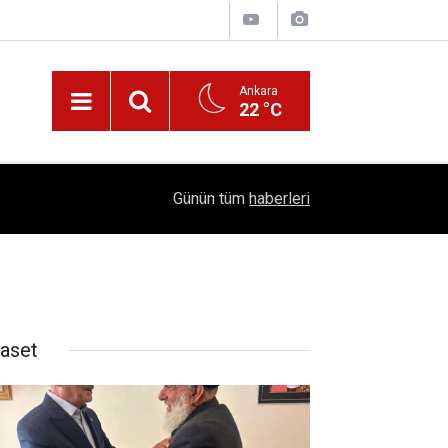
Ankara
22 °C
!
16:41
1504 Kep, Tek Bir Hedef: Bilim Kenti Çubuk
Günün tüm
haberleri
yaset