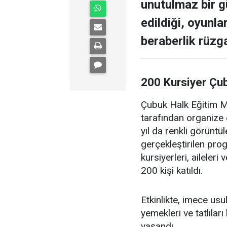
unutulmaz bir g
edildiği, oyunla
beraberlik rüzga
200 Kursiyer Çu
Çubuk Halk Eğitim Me
tarafından organize 
yıl da renkli görüntü
gerçekleştirilen pr
kursiyerleri, aileler
200 kişi katıldı.
Etkinlikte, imece us
yemekleri ve tatlıları
yaşandı.