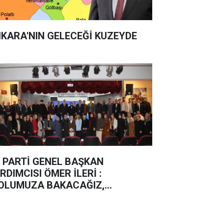
KARA'NIN GELECEĞİ KUZEYDE
 PARTİ GENEL BAŞKAN
RDIMCISI ÖMER İLERİ :
OLUMUZA BAKACAĞIZ,
ERLEMEYE DEVAM EDECEĞİZ”