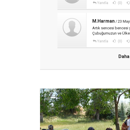
Yanıtla
(0)
M.Harman
/ 23 May
Artık sencesi bencesi 
Çubuğumuzun ve Ülkem
Yanıtla
(0)
Daha 