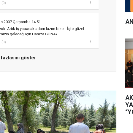
(0)
AN
ıs 2007 Çarşamba 14:51
yok. Artık iş yapacak adam lazım bize... İşte güzel
izin geleceği için Hamza GÜNAY
(0)
fazlasını göster
AK
YA
“Y
İL