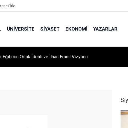
itene Ekle
L
ÜNIVERSITE
SIYASET
EKONOMI
YAZARLAR
A ‘YAZA MERHABA’ COŞKUSU: Kursiyerler Gönüllerince Eğlendi
Si