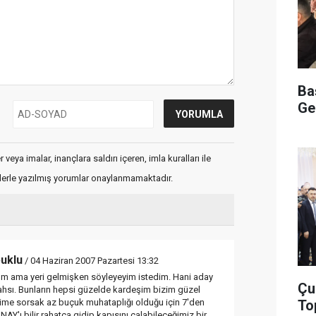
Ba
Ge
veya imalar, inançlara saldırı içeren, imla kuralları ile
flerle yazılmış yorumlar onaylanmamaktadır.
buklu
/ 04 Haziran 2007 Pazartesi 13:32
m ama yeri gelmişken söyleyeyim istedim. Hani aday
Çu
ahsı. Bunların hepsi güzelde kardeşim bizim güzel
To
e sorsak az buçuk muhataplığı olduğu için 7'den
Y'ı bilir rahatça gidip kapısını çalabileceğimiz bir