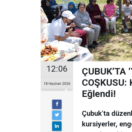
12:06
ÇUBUK’TA 
COŞKUSU: Ku
18 Haziran 2026
Eğlendi!
Çubuk'ta düzen
kursiyerler, enge