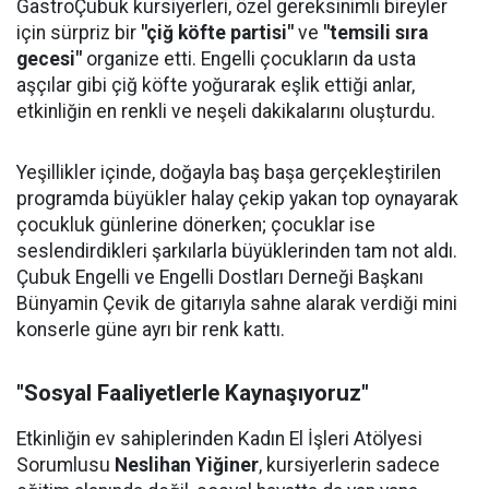
GastroÇubuk kursiyerleri, özel gereksinimli bireyler
için sürpriz bir
"çiğ köfte partisi"
ve
"temsili sıra
gecesi"
organize etti. Engelli çocukların da usta
aşçılar gibi çiğ köfte yoğurarak eşlik ettiği anlar,
etkinliğin en renkli ve neşeli dakikalarını oluşturdu.
Yeşillikler içinde, doğayla baş başa gerçekleştirilen
programda büyükler halay çekip yakan top oynayarak
çocukluk günlerine dönerken; çocuklar ise
seslendirdikleri şarkılarla büyüklerinden tam not aldı.
Çubuk Engelli ve Engelli Dostları Derneği Başkanı
Bünyamin Çevik de gitarıyla sahne alarak verdiği mini
konserle güne ayrı bir renk kattı.
"Sosyal Faaliyetlerle Kaynaşıyoruz"
Etkinliğin ev sahiplerinden Kadın El İşleri Atölyesi
Sorumlusu
Neslihan Yiğiner
, kursiyerlerin sadece