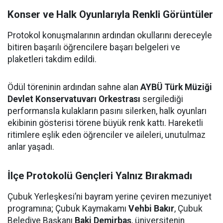
Konser ve Halk Oyunlarıyla Renkli Görüntüler
Protokol konuşmalarının ardından okullarını dereceyle
bitiren başarılı öğrencilere başarı belgeleri ve
plaketleri takdim edildi.
Ödül töreninin ardından sahne alan
AYBÜ Türk Müziği
Devlet Konservatuvarı Orkestrası
sergilediği
performansla kulakların pasını silerken, halk oyunları
ekibinin gösterisi törene büyük renk kattı. Hareketli
ritimlere eşlik eden öğrenciler ve aileleri, unutulmaz
anlar yaşadı.
İlçe Protokolü Gençleri Yalnız Bırakmadı
Çubuk Yerleşkesi’ni bayram yerine çeviren mezuniyet
programına; Çubuk Kaymakamı
Vehbi Bakır
, Çubuk
Belediye Başkanı
Baki Demirbaş
, üniversitenin