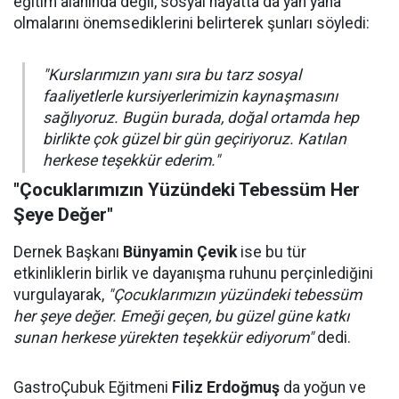
eğitim alanında değil, sosyal hayatta da yan yana
olmalarını önemsediklerini belirterek şunları söyledi:
"Kurslarımızın yanı sıra bu tarz sosyal
faaliyetlerle kursiyerlerimizin kaynaşmasını
sağlıyoruz. Bugün burada, doğal ortamda hep
birlikte çok güzel bir gün geçiriyoruz. Katılan
herkese teşekkür ederim."
"Çocuklarımızın Yüzündeki Tebessüm Her
Şeye Değer"
Dernek Başkanı
Bünyamin Çevik
ise bu tür
etkinliklerin birlik ve dayanışma ruhunu perçinlediğini
vurgulayarak,
"Çocuklarımızın yüzündeki tebessüm
her şeye değer. Emeği geçen, bu güzel güne katkı
sunan herkese yürekten teşekkür ediyorum"
dedi.
GastroÇubuk Eğitmeni
Filiz Erdoğmuş
da yoğun ve