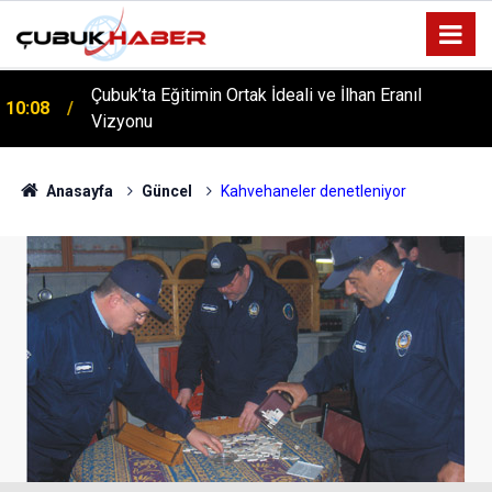
Çubuk’ta Eğitimin Ortak İdeali ve İlhan Eranıl
10:08
ÇUBUK’TA ‘YAZA MERHABA’ COŞKUSU: Kursiyerler
Vizyonu
12:06
Gönüllerince Eğlendi!
Anasayfa
Güncel
Kahvehaneler denetleniyor