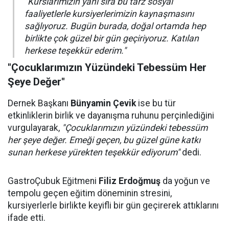
"Kurslarımızın yanı sıra bu tarz sosyal
faaliyetlerle kursiyerlerimizin kaynaşmasını
sağlıyoruz. Bugün burada, doğal ortamda hep
birlikte çok güzel bir gün geçiriyoruz. Katılan
herkese teşekkür ederim."
"Çocuklarımızın Yüzündeki Tebessüm Her
Şeye Değer"
Dernek Başkanı
Bünyamin Çevik
ise bu tür
etkinliklerin birlik ve dayanışma ruhunu perçinlediğini
vurgulayarak,
"Çocuklarımızın yüzündeki tebessüm
her şeye değer. Emeği geçen, bu güzel güne katkı
sunan herkese yürekten teşekkür ediyorum"
dedi.
GastroÇubuk Eğitmeni
Filiz Erdoğmuş
da yoğun ve
tempolu geçen eğitim döneminin stresini,
kursiyerlerle birlikte keyifli bir gün geçirerek attıklarını
ifade etti.