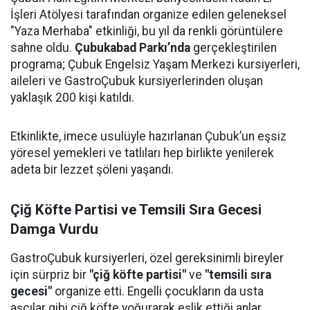
İşleri Atölyesi tarafından organize edilen geleneksel
"Yaza Merhaba" etkinliği, bu yıl da renkli görüntülere
sahne oldu.
Çubukabad Parkı’nda
gerçekleştirilen
programa; Çubuk Engelsiz Yaşam Merkezi kursiyerleri,
aileleri ve GastroÇubuk kursiyerlerinden oluşan
yaklaşık 200 kişi katıldı.
Etkinlikte, imece usulüyle hazırlanan Çubuk’un eşsiz
yöresel yemekleri ve tatlıları hep birlikte yenilerek
adeta bir lezzet şöleni yaşandı.
Çiğ Köfte Partisi ve Temsili Sıra Gecesi
Damga Vurdu
GastroÇubuk kursiyerleri, özel gereksinimli bireyler
için sürpriz bir
"çiğ köfte partisi"
ve
"temsili sıra
gecesi"
organize etti. Engelli çocukların da usta
aşçılar gibi çiğ köfte yoğurarak eşlik ettiği anlar,