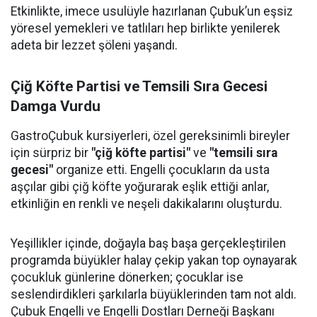
Etkinlikte, imece usulüyle hazırlanan Çubuk’un eşsiz
yöresel yemekleri ve tatlıları hep birlikte yenilerek
adeta bir lezzet şöleni yaşandı.
Çiğ Köfte Partisi ve Temsili Sıra Gecesi
Damga Vurdu
GastroÇubuk kursiyerleri, özel gereksinimli bireyler
için sürpriz bir
"çiğ köfte partisi"
ve
"temsili sıra
gecesi"
organize etti. Engelli çocukların da usta
aşçılar gibi çiğ köfte yoğurarak eşlik ettiği anlar,
etkinliğin en renkli ve neşeli dakikalarını oluşturdu.
Yeşillikler içinde, doğayla baş başa gerçekleştirilen
programda büyükler halay çekip yakan top oynayarak
çocukluk günlerine dönerken; çocuklar ise
seslendirdikleri şarkılarla büyüklerinden tam not aldı.
Çubuk Engelli ve Engelli Dostları Derneği Başkanı