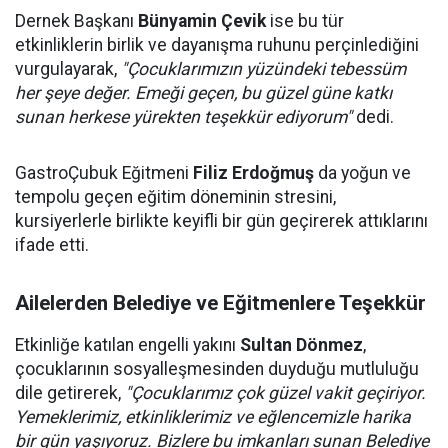
Dernek Başkanı
Bünyamin Çevik
ise bu tür
etkinliklerin birlik ve dayanışma ruhunu perçinlediğini
vurgulayarak,
"Çocuklarımızın yüzündeki tebessüm
her şeye değer. Emeği geçen, bu güzel güne katkı
sunan herkese yürekten teşekkür ediyorum"
dedi.
GastroÇubuk Eğitmeni
Filiz Erdoğmuş
da yoğun ve
tempolu geçen eğitim döneminin stresini,
kursiyerlerle birlikte keyifli bir gün geçirerek attıklarını
ifade etti.
Ailelerden Belediye ve Eğitmenlere Teşekkür
Etkinliğe katılan engelli yakını
Sultan Dönmez
,
çocuklarının sosyalleşmesinden duyduğu mutluluğu
dile getirerek,
"Çocuklarımız çok güzel vakit geçiriyor.
Yemeklerimiz, etkinliklerimiz ve eğlencemizle harika
bir gün yaşıyoruz. Bizlere bu imkanları sunan Belediye