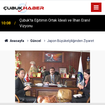
Çubuk’ta Eğitimin Ortak İdeali ve İlhan Eranıl
10:08
Vizyonu
ÇUBUK’TA ‘YAZA MERHABA’ COŞKUSU: Kursiyerler
12:06
Gönüllerince Eğlendi!
Anasayfa
Güncel
Japon Büyükelçiliğinden Ziyaret