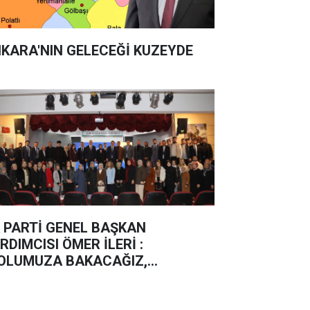
KARA'NIN GELECEĞİ KUZEYDE
 PARTİ GENEL BAŞKAN
RDIMCISI ÖMER İLERİ :
OLUMUZA BAKACAĞIZ,
ERLEMEYE DEVAM EDECEĞİZ”