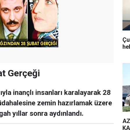
Çub
he
at Gerçeği
sıyla inançlı insanları karalayarak 28
üdahalesine zemin hazırlamak üzere
zgah yıllar sonra aydınlandı.
AZ
KA