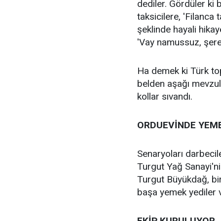
dediler. Gördüler ki b
taksicilere, 'Filanca 
şeklinde hayali hikaye
'Vay namussuz, şeref
Ha demek ki Türk to
belden aşağı mevzul
kollar sıvandı.
ORDUEVİNDE YEM
Senaryoları darbecile
Turgut Yağ Sanayi'ni
Turgut Büyükdağ, bi
başa yemek yediler ve
EKİP KURULUYOR