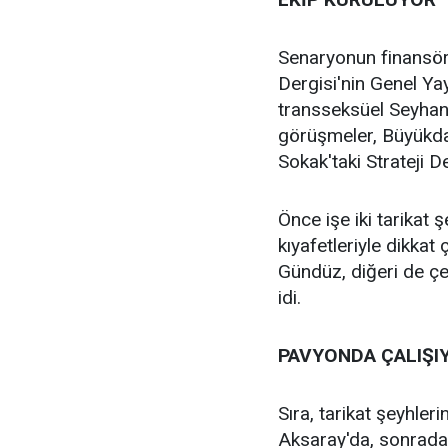
Senaryonun finansörü
Dergisi'nin Genel Ya
transseksüel Seyhan
görüşmeler, Büyükdağ
Sokak'taki Strateji De
Önce işe iki tarikat ş
kıyafetleriyle dikka
Gündüz, diğeri de çev
idi.
PAVYONDA ÇALIŞI
Sıra, tarikat şeyhle
Aksaray'da, sonrad