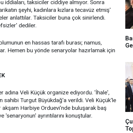
u iddiaları, taksiciler ciddiye almıyor. Sonra
tarikatın şeyhi, kadınlara kızlara tecavüz etmiş'
ler anlattılar. Taksiciler buna çok sinirlendi.
sizler' dediler.
Ba
plumunun en hassas tarafı burası; namus,
Ge
ar. Hemen bu yönde senaryolar hazırlamak için
EK
r adına Veli Küçük organize ediyordu. 'İhale',
n sahibi Turgut Büyükdağ'a verildi. Veli Küçük'le
r akşam Harbiye Orduevi'nde buluşarak baş
 'senaryonun' ayrıntılarını konuştular.
Çu
To