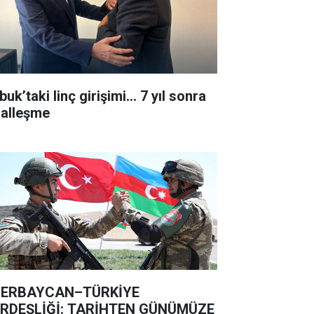
uk’taki linç girişimi... 7 yıl sonra
lalleşme
ERBAYCAN–TÜRKİYE
RDEŞLİĞİ: TARİHTEN GÜNÜMÜZE