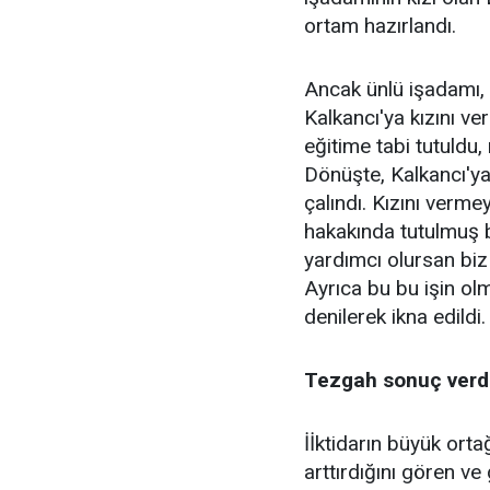
ortam hazırlandı.
Ancak ünlü işadamı, i
Kalkancı'ya kızını v
eğitime tabi tutuldu,
Dönüşte, Kalkancı'ya
çalındı. Kızını ver
hakakında tutulmuş b
yardımcı olursan biz
Ayrıca bu bu işin ol
denilerek ikna edildi.
Tezgah sonuç verd
İİktidarın büyük orta
arttırdığını gören ve