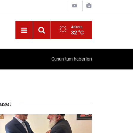
Ankara
32 °C
!
16:41
1504 Kep, Tek Bir Hedef: Bilim Kenti Çubuk
Günün tüm
haberleri
yaset