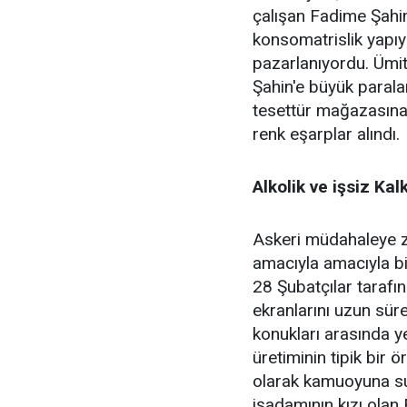
çalışan Fadime Şahin'
konsomatrislik yapıy
pazarlanıyordu. Ümit
Şahin'e büyük parala
tesettür mağazasına 
renk eşarplar alındı.
Alkolik ve işsiz Kal
Askeri müdahaleye 
amacıyla amacıyla bir
28 Şubatçılar tarafı
ekranlarını uzun süre
konukları arasında y
üretiminin tipik bir 
olarak kamuoyuna sun
işadamının kızı olan E