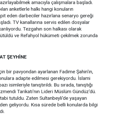
zırlayabilmek amacıyla çalışmalara başladı.
lan anketlerle halkı hangi konuların
espit eden darbeciler hazırlana senaryo gereği
şladı. TV kanallarına servis edilen dosyalar
ıkarılıyordu. Tezgahın son halkası olarak
ürütüldü ve Refahyol hükümeti çekilmek zorunda
AT ŞEYHİNE
çin bir pavyondan ayarlanan Fadime Şahin'in,
onulara adapte edilmesi gerekiyordu. İslami
ı isimleriyle tanıştırıldı. Bu sırada, tanıştığı
czmendi Tarikatı'nın Lideri Müslüm Gündüz'dü.
' tabi tutuldu. Zaten Sultanbeyli'de yaşayan
den geliyordu. Kısa sürede belli konularda bilgi
dı.