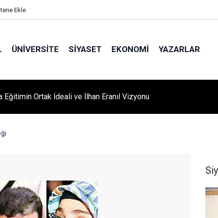
itene Ekle
L
ÜNIVERSITE
SIYASET
EKONOMI
YAZARLAR
A ‘YAZA MERHABA’ COŞKUSU: Kursiyerler Gönüllerince Eğlendi
ği
Si