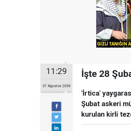
11:29
İşte 28 Şub
07 Ağustos 2008
'İrtica' yaygara
Şubat askeri m
kurulan kirli te