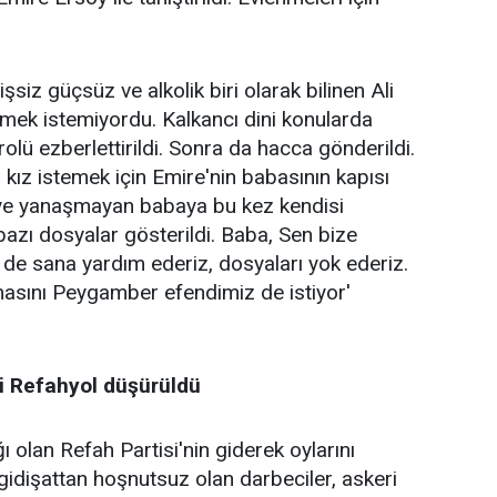
şsiz güçsüz ve alkolik biri olarak bilinen Ali
ermek istemiyordu. Kalkancı dini konularda
 rolü ezberlettirildi. Sonra da hacca gönderildi.
 kız istemek için Emire'nin babasının kapısı
meye yanaşmayan babaya bu kez kendisi
azı dosyalar gösterildi. Baba, Sen bize
 de sana yardım ederiz, dosyaları yok ederiz.
masını Peygamber efendimiz de istiyor'
i Refahyol düşürüldü
ğı olan Refah Partisi'nin giderek oylarını
 gidişattan hoşnutsuz olan darbeciler, askeri