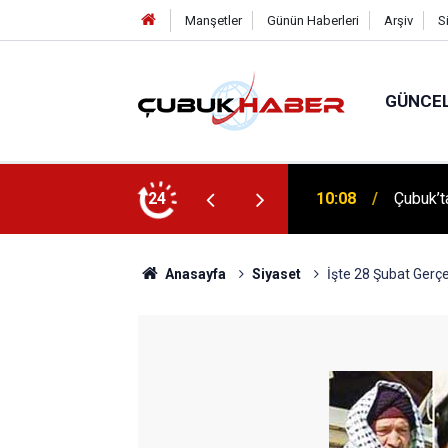
Manşetler
Günün Haberleri
Arşiv
S
GÜNCE
 İlhan Eranıl Vizyonu
24
12:06
ÇUBUK’T
Anasayfa
Siyaset
İşte 28 Şubat Gerçe