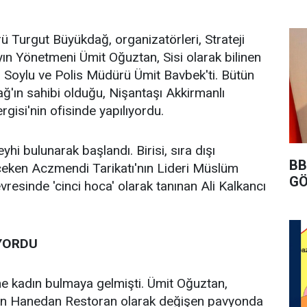
 Turgut Büyükdağ, organizatörleri, Strateji
yın Yönetmeni Ümit Oğuztan, Sisi olarak bilinen
 Soylu ve Polis Müdürü Ümit Bavbek'ti. Bütün
'ın sahibi olduğu, Nişantaşı Akkirmanlı
rgisi'nin ofisinde yapılıyordu.
eyhi bulunarak başlandı. Birisi, sıra dışı
BB
t çeken Aczmendi Tarikatı'nın Lideri Müslüm
GÖ
resinde 'cinci hoca' olarak tanınan Ali Kalkancı
YORDU
rine kadın bulmaya gelmişti. Ümit Oğuztan,
an Hanedan Restoran olarak değişen pavyonda