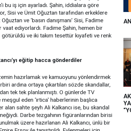
i bu iş için ayarladı. Şahin, iddialara göre
or, Sisi ve Ümit Oğuztan tarafından erkeklere
 Oğuztan ve 'basın danışmanı' Sisi, Fadime
AN
r vaat ediyorlardı. Fadime Şahin, hemen bir
götürüldü ve iki takım tesettür kıyafeti ve renk
kancı'yı eğitip hacca gönderdiler
zemin hazırlamak ve kamuoyunu yönlendirmek
biri ardına ortaya çıkartılan sözde skandallar,
ndan tek tek planlanmıştı. O günlerde TV
AK
 meşgul eden 'irtica' haberlerinin başlıca
YA
er alan sahte şeyh Ali Kalkancı ise, bu skandal
“Y
örneğiydi. Darbe tezgahının figüranlarından birisi
İL
ulmak üzere hazırlanan Ali Kalkancı, ünlü bir
mire Ersoy ile tanıştırıldı. Evlenmeleri için