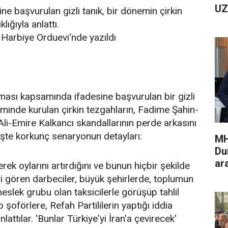
UZ
ne başvurulan gizli tanık, bir dönemin çirkin
lığıyla anlattı.
Harbiye Orduevi'nde yazıldı
ası kapsamında ifadesine başvurulan bir gizli
minde kurulan çirkin tezgahların, Fadime Şahin-
i-Emire Kalkancı skandallarının perde arkasını
İşte korkunç senaryonun detayları:
MH
Du
ar
erek oylarını artırdığını ve bunun hiçbir şekilde
 gören darbeciler, büyük şehirlerde, toplumun
meslek grubu olan taksicilerle görüşüp tahlil
p şoförlere, Refah Partililerin yaptığı iddia
nlattılar. 'Bunlar Türkiye'yi İran'a çevirecek'