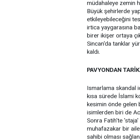
müdahaleye zemin ha
Büyük şehirlerde yapı
etkileyebileceğini t
irtica yaygarasına ba
birer ikişer ortaya ç
Sincan'da tanklar y
kaldı.
PAVYONDAN TARİK
Ismarlama skandal i
kısa sürede İslami k
kesimin önde gelen baz
isimlerden biri de A
Sonra Fatih'te 'staja
muhafazakar bir aile
sahibi olması sağlan