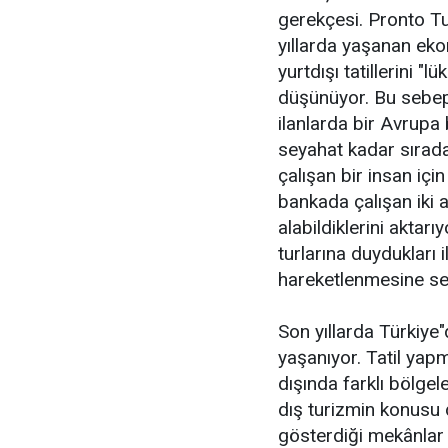
gerekçesi. Pronto T
yıllarda yaşanan eko
yurtdışı tatillerini "
düşünüyor. Bu sebep
ilanlarda bir Avrupa 
seyahat kadar sırada
çalışan bir insan için 
bankada çalışan iki a
alabildiklerini aktarı
turlarına duydukları i
hareketlenmesine se
Son yıllarda Türkiye"d
yaşanıyor. Tatil yapm
dışında farklı bölge
dış turizmin konusu d
gösterdiği mekânlar h