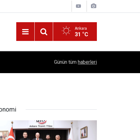
Ankara
31 °C
!
16:41
1504 Kep, Tek Bir Hedef: Bilim Kenti Çubuk
Günün tüm
haberleri
onomi