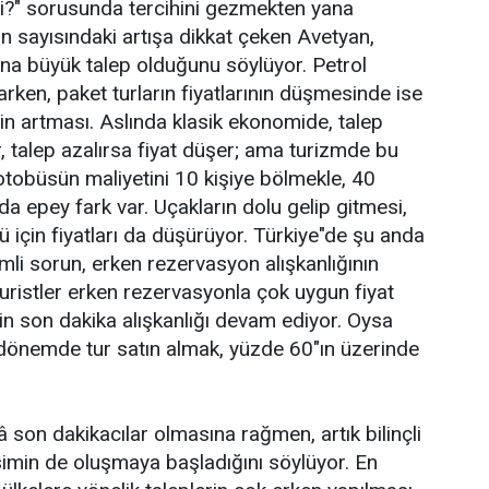
mi?" sorusunda tercihini gezmekten yana
in sayısındaki artışa dikkat çeken Avetyan,
arına büyük talep olduğunu söylüyor. Petrol
tarken, paket turların fiyatlarının düşmesinde ise
in artması. Aslında klasik ekonomide, talep
r, talep azalırsa fiyat düşer; ama turizmde bu
 otobüsün maliyetini 10 kişiye bölmekle, 40
da epey fark var. Uçakların dolu gelip gitmesi,
ü için fiyatları da düşürüyor. Türkiye"de şu anda
nemli sorun, erken rezervasyon alışkanlığının
uristler erken rezervasyonla çok uygun fiyat
erin son dakika alışkanlığı devam ediyor. Oysa
 dönemde tur satın almak, yüzde 60"ın üzerinde
 son dakikacılar olmasına rağmen, artık bilinçli
imin de oluşmaya başladığını söylüyor. En