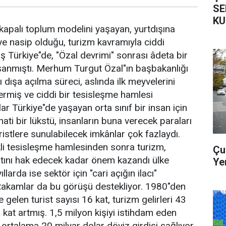
SE
KU
 kapalı toplum modelini yaşayan, yurtdışına
ye nasip olduğu, turizm kavramıyla ciddi
Türkiye"de, "Özal devrimi" sonrası âdeta bir
şanmıştı. Merhum Turgut Özal"ın başbakanlığı
dışa açılma süreci, aslında ilk meyvelerini
rmiş ve ciddi bir tesisleşme hamlesi
r Türkiye"de yaşayan orta sınıf bir insan için
hati bir lükstü, insanların buna verecek paraları
ristlere sunulabilecek imkânlar çok fazlaydı.
kli tesisleşme hamlesinden sonra turizm,
Çu
atını hak edecek kadar önem kazandı ülke
Ye
llarda ise sektör için "cari açığın ilacı"
 Rakamlar da bu görüşü destekliyor. 1980"den
elen turist sayısı 16 kat, turizm gelirleri 43
 5 kat artmış. 1,5 milyon kişiyi istihdam eden
 ortalama 20 milyar dolar döviz girdisi sağlıyor.