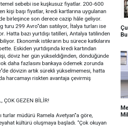
temel sebebi ise kuşkusuz fiyatlar. 200-600
 kişi başı fiyatlar, kredi kartlarına uygulanan
 de birleşince son derece cazip hâle geliyor.
turu 299 Avro"dan satılıyor, İtalya turları ise
Çu
 Hatta bazı yurtdışı tatilleri, Antalya tatilinden
Bu
iliyor. Ekonomik istikrarın bu sürece katkılarını
tte. Eskiden yurtdışında kredi kartından
işi, döviz her gün yükseldiğinden, döndüğünde
çok daha fazlasını bankaya ödemek zorunda
e"de dövizin artık sürekli yükselmemesi, hatta
nda harcamayı riskten avantaja çevirmiş
, ÇOK GEZEN BİLİR!
Me
Mi
şı turlar müdürü Ramela Avetyan"a göre,
seyahat kültürü oluşmaya başladı. "Çok okuyan