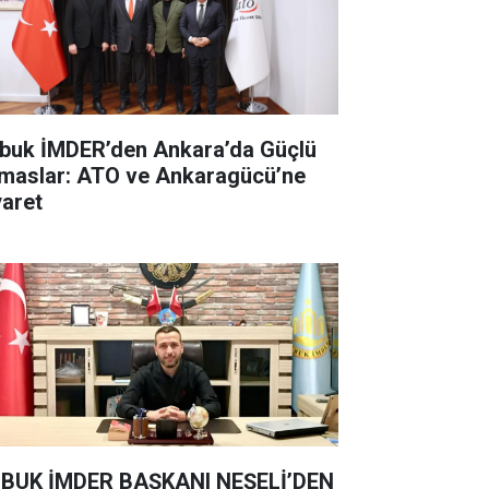
buk İMDER’den Ankara’da Güçlü
maslar: ATO ve Ankaragücü’ne
yaret
BUK İMDER BAŞKANI NEŞELİ’DEN