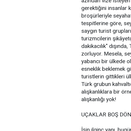
azından vize isteyen 
gerektiğini insanlar 
broşürleriyle seyahat
tespitlerine göre, se
saygın turist grupla
turizmcilerin şikâyet
dakikacılık" dışında, 
zorluyor. Mesela, se
yabancı bir ülkede o
esneklik beklemek gi
turistlerin gittikler
Türk grubun kahvaltı
alışkanlıklara bir ö
alışkanlığı yok!
UÇAKLAR BOŞ DÖN
İşin ilginç yanı, bug