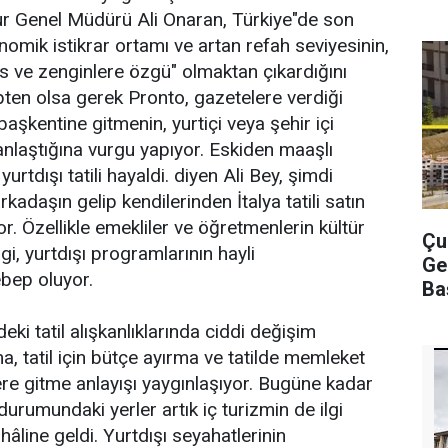
ur Genel Müdürü Ali Onaran, Türkiye"de son
nomik istikrar ortamı ve artan refah seviyesinin,
lüks ve zenginlere özgü" olmaktan çıkardığını
ten olsa gerek Pronto, gazetelere verdiği
başkentine gitmenin, yurtiçi veya şehir içi
nlaştığına vurgu yapıyor. Eskiden maaşlı
yurtdışı tatili hayaldi. diyen Ali Bey, şimdi
rkadaşın gelip kendilerinden İtalya tatili satın
yor. Özellikle emekliler ve öğretmenlerin kültür
Çu
lgi, yurtdışı programlarının hayli
Ge
bep oluyor.
Ba
eki tatil alışkanlıklarında ciddi değişim
a, tatil için bütçe ayırma ve tatilde memleket
lere gitme anlayışı yaygınlaşıyor. Bugüne kadar
urumundaki yerler artık iç turizmin de ilgi
âline geldi. Yurtdışı seyahatlerinin