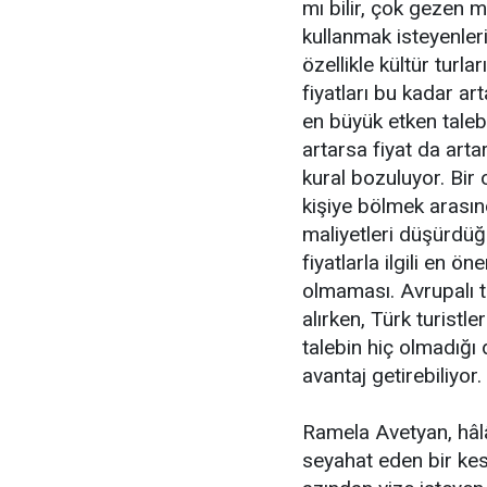
mı bilir, çok gezen 
kullanmak isteyenler
özellikle kültür turl
fiyatları bu kadar ar
en büyük etken taleb
artarsa fiyat da arta
kural bozuluyor. Bir
kişiye bölmek arasın
maliyetleri düşürdüğ
fiyatlarla ilgili en ö
olmaması. Avrupalı t
alırken, Türk turistl
talebin hiç olmadığı
avantaj getirebiliyor.
Ramela Avetyan, hâlâ
seyahat eden bir kes