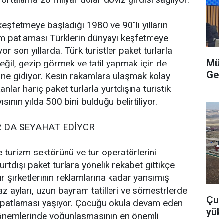
keşfetmeye başladığı 1980 ve 90"lı yılların
izm patlaması Türklerin dünyayı keşfetmeye
r son yıllarda. Türk turistler paket turlarla
Mü
değil, gezip görmek ve tatil yapmak için de
Ge
ne gidiyor. Kesin rakamlara ulaşmak kolay
anlar hariç paket turlarla yurtdışına turistik
sının yılda 500 bini bulduğu belirtiliyor.
R DA SEYAHAT EDİYOR
e turizm sektörünü ve tur operatörlerini
urtdışı paket turlara yönelik rekabet gittikçe
ur şirketlerinin reklamlarına kadar yansımış
az ayları, uzun bayram tatilleri ve sömestrlerde
Çu
p patlaması yaşıyor. Çocuğu okula devam eden
yü
il dönemlerinde yoğunlaşmasının en önemli