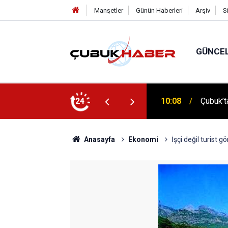
Manşetler
Günün Haberleri
Arşiv
S
GÜNCE
 İlhan Eranıl Vizyonu
24
12:06
ÇUBUK’T
Anasayfa
Ekonomi
İşçi değil turist g