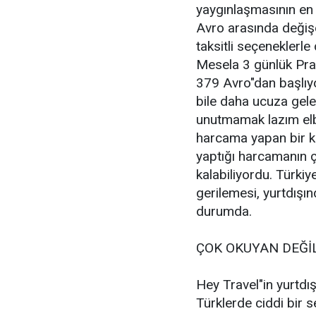
yaygınlaşmasının en 
Avro arasında değişen
taksitli seçeneklerle
Mesela 3 günlük Prag 
379 Avro"dan başlıyor.
bile daha ucuza geleb
unutmamak lazım elbe
harcama yapan bir k
yaptığı harcamanın 
kalabiliyordu. Türkiy
gerilemesi, yurtdışı
durumda.
ÇOK OKUYAN DEĞİL
Hey Travel"in yurtdı
Türklerde ciddi bir 