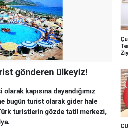
Çu
Te
Zi
urist gönderen ülkeyiz!
çi olarak kapısına dayandığımız
ne bugün turist olarak gider hale
ürk turistlerin gözde tatil merkezi,
lya.
ÇU