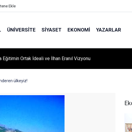
itene Ekle
L
ÜNIVERSITE
SIYASET
EKONOMI
YAZARLAR
A ‘YAZA MERHABA’ COŞKUSU: Kursiyerler Gönüllerince Eğlendi
önderen ülkeyiz!
Ek