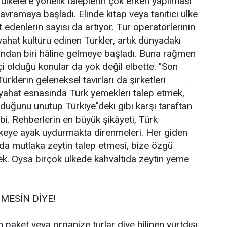
ülkelere yönelik taleplerin çok erken yapılması
kavramaya başladı. Elinde kitap veya tanıtıcı ülke
 edenlerin sayısı da artıyor. Tur operatörlerinin
yahat kültürü edinen Türkler, artık dünyadaki
rından biri hâline gelmeye başladı. Buna rağmen
çi olduğu konular da yok değil elbette. "Son
Türklerin geleneksel tavırları da şirketleri
yahat esnasında Türk yemekleri talep etmek,
lduğunu unutup Türkiye"deki gibi karşı taraftan
bi. Rehberlerin en büyük şikâyeti, Türk
i ülkeye ayak uydurmakta direnmeleri. Her giden
da mutlaka zeytin talep etmesi, bize özgü
rnek. Oysa birçok ülkede kahvaltıda zeytin yeme
MESİN DİYE!
ün paket veya organize turlar diye bilinen yurtdışı