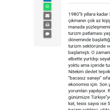
1980"li yıllara kadar
çıkmanın çok az kişi
manada yüzleşmemiş 
turizm patlaması ya
döneminde başlattığı 
turizm sektöründe ve
başlamıştı. O zamanla
elbette yurtdışı seya
yoktu ama içeride tu
Nitekim devlet teşvi
"bacasız sanayi" sıf
ekonomisi için. Son yı
yorumları yapılıyor.
günümüze Türkiye"ye g
kat, tesis sayısı ise
turizm sektörü, yılda