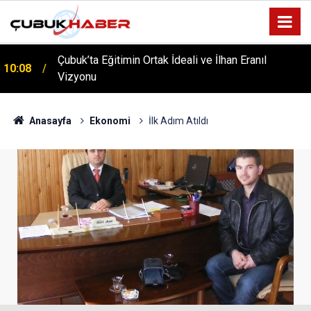
ÇUBUK’TA ‘YAZA MERHABA’ COŞKUSU: Kursiyerler
12:06
Gönüllerince Eğlendi!
Anasayfa
Ekonomi
İlk Adım Atıldı