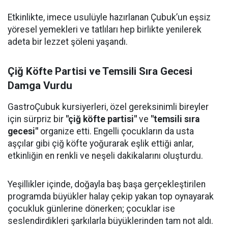
Etkinlikte, imece usulüyle hazırlanan Çubuk’un eşsiz
yöresel yemekleri ve tatlıları hep birlikte yenilerek
adeta bir lezzet şöleni yaşandı.
Çiğ Köfte Partisi ve Temsili Sıra Gecesi
Damga Vurdu
GastroÇubuk kursiyerleri, özel gereksinimli bireyler
için sürpriz bir
"çiğ köfte partisi"
ve
"temsili sıra
gecesi"
organize etti. Engelli çocukların da usta
aşçılar gibi çiğ köfte yoğurarak eşlik ettiği anlar,
etkinliğin en renkli ve neşeli dakikalarını oluşturdu.
Yeşillikler içinde, doğayla baş başa gerçekleştirilen
programda büyükler halay çekip yakan top oynayarak
çocukluk günlerine dönerken; çocuklar ise
seslendirdikleri şarkılarla büyüklerinden tam not aldı.