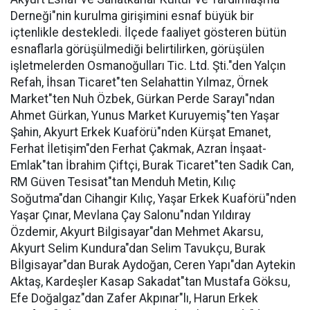
Derneği"nin kurulma girişimini esnaf büyük bir
içtenlikle destekledi. İlçede faaliyet gösteren bütün
esnaflarla görüşülmediği belirtilirken, görüşülen
işletmelerden Osmanoğulları Tic. Ltd. Şti."den Yalçın
Refah, İhsan Ticaret"ten Selahattin Yılmaz, Örnek
Market"ten Nuh Özbek, Gürkan Perde Sarayı"ndan
Ahmet Gürkan, Yunus Market Kuruyemiş"ten Yaşar
Şahin, Akyurt Erkek Kuaförü"nden Kürşat Emanet,
Ferhat İletişim"den Ferhat Çakmak, Azran İnşaat-
Emlak"tan İbrahim Çiftçi, Burak Ticaret"ten Sadık Can,
RM Güven Tesisat"tan Menduh Metin, Kılıç
Soğutma"dan Cihangir Kılıç, Yaşar Erkek Kuaförü"nden
Yaşar Çınar, Mevlana Çay Salonu"ndan Yıldıray
Özdemir, Akyurt Bilgisayar"dan Mehmet Akarsu,
Akyurt Selim Kundura"dan Selim Tavukçu, Burak
Bİlgisayar"dan Burak Aydoğan, Ceren Yapı"dan Aytekin
Aktaş, Kardeşler Kasap Sakadat"tan Mustafa Göksu,
Efe Doğalgaz"dan Zafer Akpınar"lı, Harun Erkek