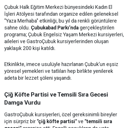
Çubuk Halk Eğitim Merkezi bünyesindeki Kadın El
İşleri Atölyesi tarafından organize edilen geleneksel
"Yaza Merhaba" etkinliği, bu yıl da renkli görüntülere
sahne oldu.
Çubukabad Parkı’nda
gerçekleştirilen
programa; Çubuk Engelsiz Yaşam Merkezi kursiyerleri,
aileleri ve GastroÇubuk kursiyerlerinden oluşan
yaklaşık 200 kişi katıldı.
Etkinlikte, imece usulüyle hazırlanan Çubuk’un eşsiz
yöresel yemekleri ve tatlıları hep birlikte yenilerek
adeta bir lezzet şöleni yaşandı.
Çiğ Köfte Partisi ve Temsili Sıra Gecesi
Damga Vurdu
GastroÇubuk kursiyerleri, özel gereksinimli bireyler
için sürpriz bir
"çiğ köfte partisi"
ve
"temsili sıra