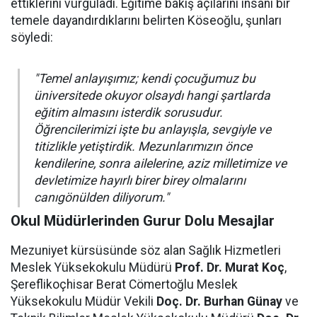
ettiklerini vurguladı. Eğitime bakış açılarını insani bir
temele dayandırdıklarını belirten Köseoğlu, şunları
söyledi:
"Temel anlayışımız; kendi çocuğumuz bu
üniversitede okuyor olsaydı hangi şartlarda
eğitim almasını isterdik sorusudur.
Öğrencilerimizi işte bu anlayışla, sevgiyle ve
titizlikle yetiştirdik. Mezunlarımızın önce
kendilerine, sonra ailelerine, aziz milletimize ve
devletimize hayırlı birer birey olmalarını
canıgönülden diliyorum."
Okul Müdürlerinden Gurur Dolu Mesajlar
Mezuniyet kürsüsünde söz alan Sağlık Hizmetleri
Meslek Yüksekokulu Müdürü
Prof. Dr. Murat Koç
,
Şereflikoçhisar Berat Cömertoğlu Meslek
Yüksekokulu Müdür Vekili
Doç. Dr. Burhan Günay
ve