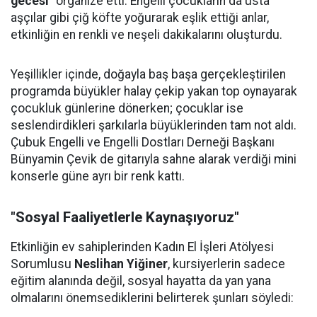
gecesi"
organize etti. Engelli çocukların da usta
aşçılar gibi çiğ köfte yoğurarak eşlik ettiği anlar,
etkinliğin en renkli ve neşeli dakikalarını oluşturdu.
Yeşillikler içinde, doğayla baş başa gerçekleştirilen
programda büyükler halay çekip yakan top oynayarak
çocukluk günlerine dönerken; çocuklar ise
seslendirdikleri şarkılarla büyüklerinden tam not aldı.
Çubuk Engelli ve Engelli Dostları Derneği Başkanı
Bünyamin Çevik de gitarıyla sahne alarak verdiği mini
konserle güne ayrı bir renk kattı.
"Sosyal Faaliyetlerle Kaynaşıyoruz"
Etkinliğin ev sahiplerinden Kadın El İşleri Atölyesi
Sorumlusu
Neslihan Yiğiner
, kursiyerlerin sadece
eğitim alanında değil, sosyal hayatta da yan yana
olmalarını önemsediklerini belirterek şunları söyledi: