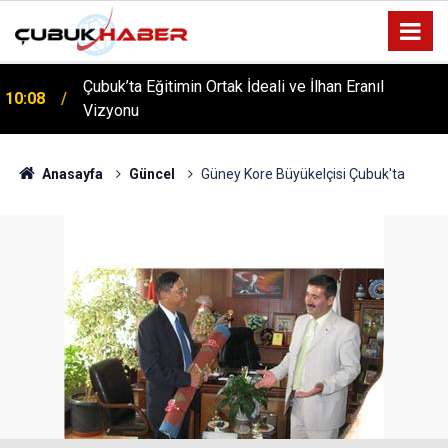
Çubuk’ta Eğitimin Ortak İdeali ve İlhan Eranıl
10:08
Vizyonu
ÇUBUK’TA ‘YAZA MERHABA’ COŞKUSU: Kursiyerler
12:06
Gönüllerince Eğlendi!
Anasayfa
Güncel
Güney Kore Büyükelçisi Çubuk'ta