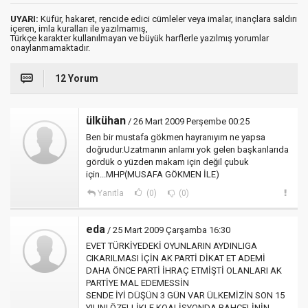
UYARI:
Küfür, hakaret, rencide edici cümleler veya imalar, inançlara saldırı
içeren, imla kuralları ile yazılmamış,
Türkçe karakter kullanılmayan ve büyük harflerle yazılmış yorumlar
onaylanmamaktadır.
12 Yorum
ülkühan
/ 26 Mart 2009 Perşembe 00:25
Ben bir mustafa gökmen hayranıyım ne yapsa
doğrudur.Uzatmanın anlamı yok gelen başkanlarıda
gördük o yüzden makam için değil çubuk
için...MHP(MUSAFA GÖKMEN İLE)
Yanıtla
(0)
(0)
eda
/ 25 Mart 2009 Çarşamba 16:30
EVET TÜRKİYEDEKİ OYUNLARIN AYDINLIGA
CIKARILMASI İÇİN AK PARTİ DİKAT ET ADEMİ
DAHA ÖNCE PARTİ İHRAÇ ETMİŞTİ OLANLARI AK
PARTİYE MAL EDEMESSİN
SENDE İYİ DÜŞÜN 3 GÜN VAR ÜLKEMİZİN SON 15
YILINI ÖZELLİKLE KOALİSYONDA BAHCELİNİN