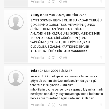
Yanıtla
(0)
(0)
simge
/ 25 Mart 2009 Çarşamba 09:47
SAYIN GÖKMEN BEY NE OLUR BU KADAR ÇUBUĞU
ÇOK SEVİYO GÖRÜNTÜSÜ VERMEYİN. ÇÜNKÜ
SİZİNDE BUNDAN ÖNCE NASIL SİYASET
ANLAYIŞINIZIN OLDUĞUNU GÖRDÜM.BENCE HER
İNSAN OLDUĞU GİBİ GÖRÜNSÜN.ŞİMDİ
YAPTIĞINIZ ŞEYLERLE , BELEDİYE BAŞKANI
OLDUĞUNUZ ZAMAN YAPTIĞINIZ ŞEYLER
ARASINDA BÜYÜK BİR FARK VARRRRRR.
Yanıtla
(0)
(0)
eda
/ 24 Mart 2009 Salı 22:17
yeter artık 29 mart gelsin oyumuzu allahın izniyle
şöyle ak partimizin üzerine basalım da şu hır gür
teneffüs kirliliginden kurtulalım
mhp lilerin oyunu ver ver diye yapmadıklşarı kalmadı
nerdeyse sokakta yürüyemeyecegiz nedir bu bırakın
herkes hür mürefref özgür iradelerini kullansın
Yanıtla
(0)
(0)