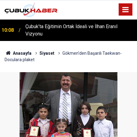
ÇUBUK’TA ‘YAZA MERHABA’ COŞKUSU: Kursiyerler
12:06
Gönüllerince Eğlendi!
Anasayfa
Siyaset
Gökmen'den Başarılı Taekwan-
Doculara plaket