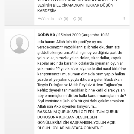
SESİNİN BİLE CİKMADIGINI TEKRAR DÜŞÜN
KARDEŞİM
Yanıtla
(0)
(0)
cobweb
/ 25 Mart 2009 Çarşamba 10:23
eda hanım Allah için Ak parti'ye oy mu
vereceksiniz?? yazdıklarınızı ibretle okudum sizi
şiddetle kınıyorum..Allah için oy verdiğiniz partide
yolsuzluk, hırsızlık,yalan,dolan, skandallar, kapalı
kapılar ardında karanlık odalarda oynanan oyunlar
yok mudur?? yazık size, siyasetle dini nasıl birbirine
karıştırırsınız? müslüman olmakla prim yapıp halkın
yüzde elliye yakın oyuyla iktidara gelen Başbakan
Tayyip Erdoğan ve Melih Bey biz Adem Tuğluca'ya
kefiliz diyerek tanımadıkları birine kefil olarak yalan
söylememişler midir, bu halkı kandırmamışlar mıdır?
5 yıl içerisinde Çubuk'a bir çivi dahi çakılmamışken
Allah için Akp diyenleri kınıyorum...
BAŞKANIM ÇUBUK SENİ ÖZLEDİ...TÜM ÇUBUK
DURUŞUNA KURBAN OLSUN..SEN
GÖNÜLLERİMİZİN BAŞKANISIN..YOLUN AÇIK
OLSUN...OYLAR MUSTAFA GÖKMEN'E....