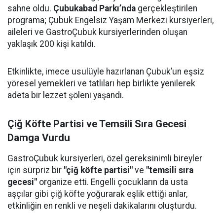
sahne oldu.
Çubukabad Parkı’nda
gerçekleştirilen
programa; Çubuk Engelsiz Yaşam Merkezi kursiyerleri,
aileleri ve GastroÇubuk kursiyerlerinden oluşan
yaklaşık 200 kişi katıldı.
Etkinlikte, imece usulüyle hazırlanan Çubuk’un eşsiz
yöresel yemekleri ve tatlıları hep birlikte yenilerek
adeta bir lezzet şöleni yaşandı.
Çiğ Köfte Partisi ve Temsili Sıra Gecesi
Damga Vurdu
GastroÇubuk kursiyerleri, özel gereksinimli bireyler
için sürpriz bir
"çiğ köfte partisi"
ve
"temsili sıra
gecesi"
organize etti. Engelli çocukların da usta
aşçılar gibi çiğ köfte yoğurarak eşlik ettiği anlar,
etkinliğin en renkli ve neşeli dakikalarını oluşturdu.