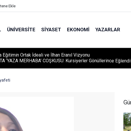
itene Ekle
L
ÜNIVERSITE
SIYASET
EKONOMI
YAZARLAR
A ‘YAZA MERHABA’ COŞKUSU: Kursiyerler Gönüllerince Eğlendi
yafeti
Gü