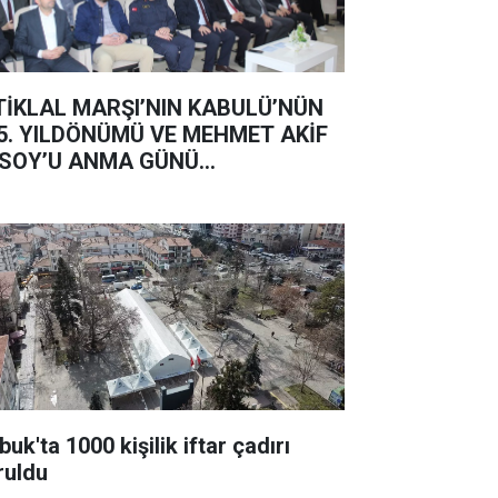
TİKLAL MARŞI’NIN KABULÜ’NÜN
5. YILDÖNÜMÜ VE MEHMET AKİF
SOY’U ANMA GÜNÜ...
uk'ta 1000 kişilik iftar çadırı
ruldu