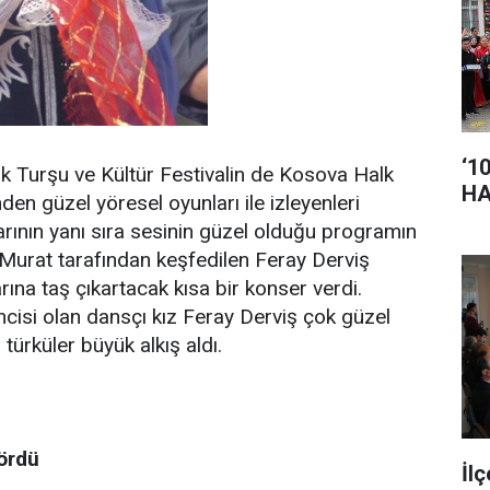
‘1
uk Turşu ve Kültür Festivalin de Kosova Halk
HA
nden güzel yöresel oyunları ile izleyenleri
arının yanı sıra sesinin güzel olduğu programın
urat tarafından keşfedilen Feray Derviş
ına taş çıkartacak kısa bir konser verdi.
cisi olan dansçı kız Feray Derviş çok güzel
türküler büyük alkış aldı.
ördü
İl