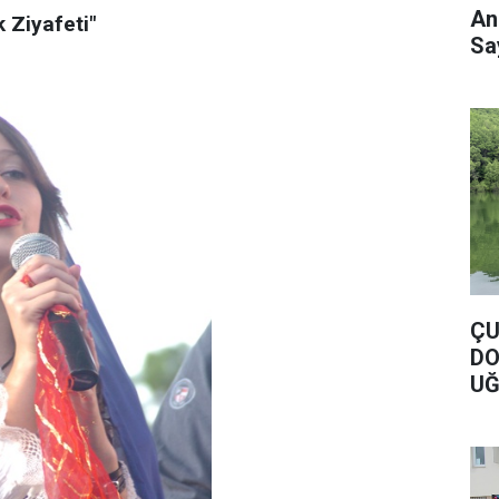
An
 Ziyafeti"
Say
ÇU
DO
UĞ
DO