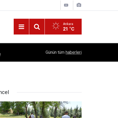
Ankara
21 °C
!
16:41
1504 Kep, Tek Bir Hedef: Bilim Kenti Çubuk
Günün tüm
haberleri
ncel