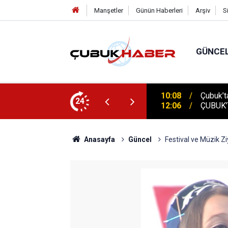
Manşetler
Günün Haberleri
Arşiv
S
GÜNCE
 İlhan Eranıl Vizyonu
24
12:06
ÇUBUK’T
Anasayfa
Güncel
Festival ve Müzik Zi