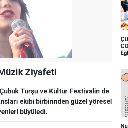
ÇU
CO
Eğ
Müzik Ziyafeti
 Çubuk Turşu ve Kültür Festivalin de
sları ekibi birbirinden güzel yöresel
yenleri büyüledi.
Nü