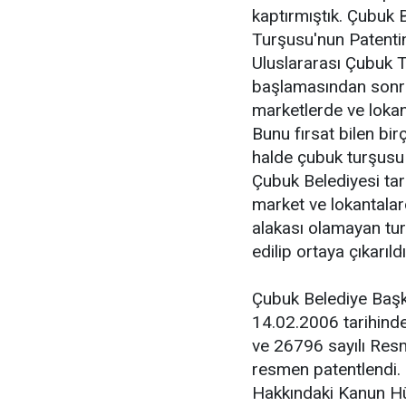
kaptırmıştık. Çubuk
Turşusu'nun Patentin
Uluslararası Çubuk T
başlamasından sonra 
marketlerde ve lokan
Bunu fırsat bilen bi
halde çubuk turşusu a
Çubuk Belediyesi tar
market ve lokantalar
alakası olamayan turş
edilip ortaya çıkarıldı
Çubuk Belediye Başk
14.02.2006 tarihind
ve 26796 sayılı Resm
resmen patentlendi. 
Hakkındaki Kanun H