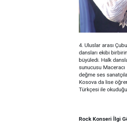
4. Uluslar arası Çub
dansları ekibi birbiri
büyüledi. Halk dansl
sunucusu Maceracı M
değme ses sanatçılar
Kosova da lise öğren
Türkçesi ile okuduğu 
Rock Konseri İlgi G