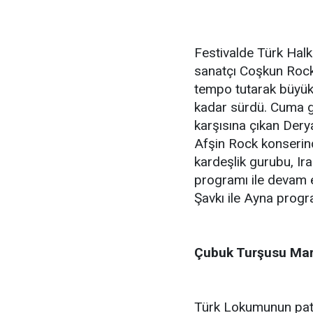
Festivalde Türk Halk 
sanatçı Coşkun Rock k
tempo tutarak büyük 
kadar sürdü. Cuma g
karşısına çıkan Derya,
Afşin Rock konserind
kardeşlik gurubu, Ir
programı ile devam e
Şavkı ile Ayna progr
Çubuk Turşusu Mar
Türk Lokumunun pate