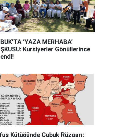
BUK’TA ‘YAZA MERHABA’
ŞKUSU: Kursiyerler Gönüllerince
lendi!
fus Kütüğünde Çubuk Rüzgarı: