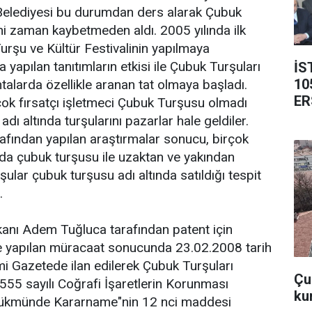
 Belediyesi bu durumdan ders alarak Çubuk
i zaman kaybetmeden aldı. 2005 yılında ilk
urşu ve Kültür Festivalinin yapılmaya
yapılan tanıtımların etkisi ile Çubuk Turşuları
İS
10
talarda özellikle aranan tat olmaya başladı.
ER
rçok fırsatçı işletmeci Çubuk Turşusu olmadı
dı altında turşularını pazarlar hale geldiler.
afından yapılan araştırmalar sonucu, birçok
da çubuk turşusu ile uzaktan ve yakından
ular çubuk turşusu adı altında satıldığı tespit
.
anı Adem Tuğluca tarafından patent için
e yapılan müracaat sonucunda 23.02.2008 tarih
i Gazetede ilan edilerek Çubuk Turşuları
Çub
555 sayılı Coğrafi İşaretlerin Korunması
ku
ükmünde Kararname"nin 12 nci maddesi