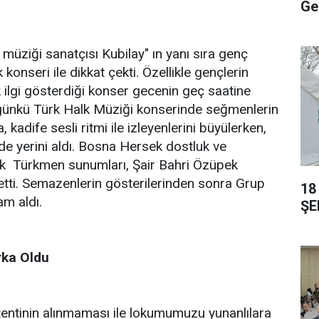
Ge
müziği sanatçısı Kubilay" ın yanı sıra genç
onseri ile dikkat çekti. Özellikle gençlerin
ilgi gösterdiği konser gecenin geç saatine
ünkü Türk Halk Müziği konserinde seğmenlerin
 kadife sesli ritmi ile izleyenlerini büyülerken,
e yerini aldı. Bosna Hersek dostluk ve
ak  Türkmen sunumları, Şair Bahri Özüpek
tti. Semazenlerin gösterilerinden sonra Grup
18
am aldı.
ŞE
ka Oldu
ntinin alınmaması ile lokumumuzu yunanlılara