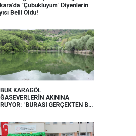
kara'da "Çubukluyum" Diyenlerin
ısı Belli Oldu!
BUK KARAGÖL
ĞASEVERLERİN AKININA
RUYOR: "BURASI GERÇEKTEN BİR
ĞA HARİKASI"