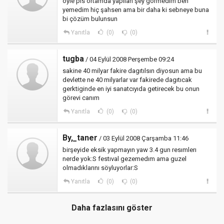
öyle pis ortamda yapılan şey görmedim ben
yemedim hiç şahsen ama bir daha ki sebneye buna
bi çözüm bulunsun
Yanıtla
(0)
(0)
tugba
/ 04 Eylül 2008 Perşembe 09:24
sakine 40 milyar fakire dagıtılsın diyosun ama bu
devlette ne 40 milyarlar var fakirede dagıtıcak
gerktiginde en iyi sanatcıyıda getirecek bu onun
görevi canım
Yanıtla
(0)
(0)
By,_taner
/ 03 Eylül 2008 Çarşamba 11:46
birşeyide eksik yapmayın yaw 3.4 gun resımlerı
nerde yok:S festıval gezemedım ama guzel
olmadıklarını söyluyorlar:S
Yanıtla
(0)
(0)
Daha fazlasını göster