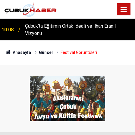
Çubuk’ta Eğitimin Ortak İdeali ve İlhan Eranıl
10:08
Vizyonu
ÇUBUK’TA ‘YAZA MERHABA’ COŞKUSU: Kursiyerler
12:06
Gönüllerince Eğlendi!
Anasayfa
Güncel
Festival Görüntüleri