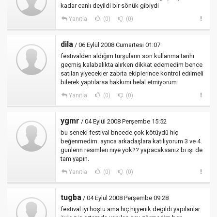
kadar canlı deyildi bir sönük gibiydi
Yanıtla
(0)
(0)
dila
/ 06 Eylül 2008 Cumartesi 01:07
festivalden aldığım turşuların son kullanma tarihi
geçmiş kalabalıkta alırken dikkat edemedim bence
satılan yiyecekler zabıta ekiplerince kontrol edılmeli
bilerek yaptılarsa hakkımı helal etmiyorum
Yanıtla
(0)
(0)
ygmr
/ 04 Eylül 2008 Perşembe 15:52
bu seneki festival bncede çok kötüydü hiç
beğenmedim. ayrıca arkadaşlara katılıyorum 3 ve 4.
günlerin resimleri niye yok?? yapacaksanız bi işi de
tam yapın.
Yanıtla
(0)
(0)
tugba
/ 04 Eylül 2008 Perşembe 09:28
festival iyi hoştu ama hiç hijyenik degildi yapılanlar