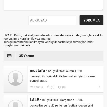
UYARI:
Küfür, hakaret, rencide edici cümleler veya imalar, inançlara saldırı
içeren, imla kuralları ile yazılmamış,
Türkçe karakter kullanılmayan ve büyük harflerle yazılmış yorumlar
onaylanmamaktadır.
35 Yorum
mustafa
/ 12 Eylül 2008 Cuma 11:28
herşeyin ilk i güzeldir ilk festival en iyisi idi sene
seneyi aratır.
Yanıtla
(0)
(0)
LALE
/ 10 Eylül 2008 Çarşamba 10:34
bence bu sene düzenlenen festival geçen yılki