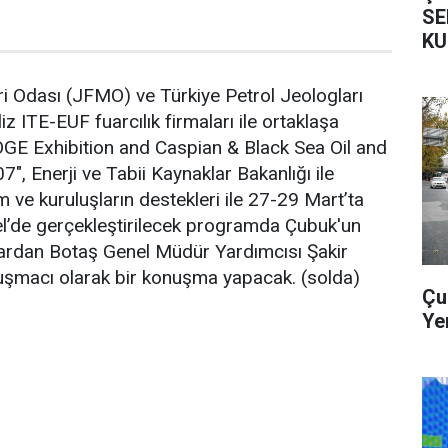
SE
KU
i Odası (JFMO) ve Türkiye Petrol Jeologları
iz ITE-EUF fuarcılık firmaları ile ortaklaşa
OGE Exhibition and Caspian & Black Sea Oil and
, Enerji ve Tabii Kaynaklar Bakanlığı ile
um ve kuruluşların destekleri ile 27-29 Mart’ta
l’de gerçekleştirilecek programda Çubuk'un
tlardan Botaş Genel Müdür Yardımcısı Şakir
şmacı olarak bir konuşma yapacak. (solda)
Çu
Ye