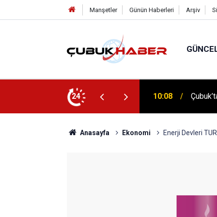
Manşetler
Günün Haberleri
Arşiv
S
GÜNCE
 İlhan Eranıl Vizyonu
24
12:06
ÇUBUK’T
Anasayfa
Ekonomi
Enerji Devleri TU