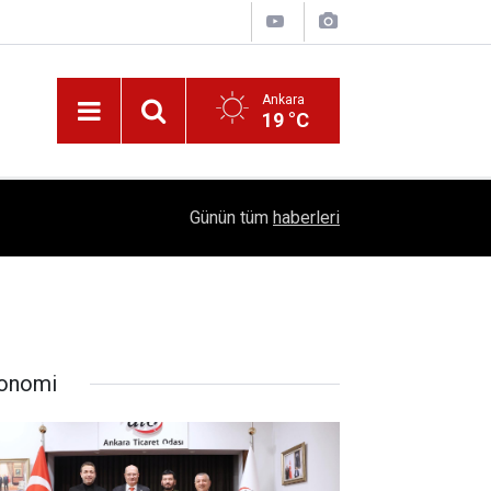
Ankara
19 °C
!
16:41
1504 Kep, Tek Bir Hedef: Bilim Kenti Çubuk
Günün tüm
haberleri
onomi