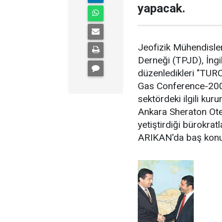
yapacak.
Jeofizik Mühendisler
Derneği (TPJD), İngil
düzenledikleri "TUR
Gas Conference-2007"
sektördeki ilgili kur
Ankara Sheraton Ote
yetiştirdiği bürokra
ARIKAN'da baş konu