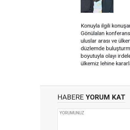
Konuyla ilgili konuş
Gönülalan konferanst
uluslar arası ve ülke
düzlemde buluşturmak
boyutuyla olayı irdel
ülkemiz lehine karar
HABERE
YORUM KAT