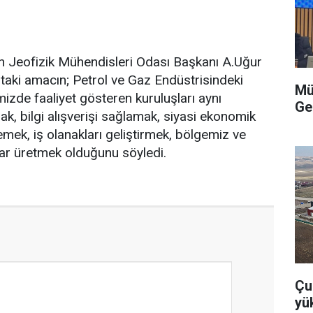
an Jeofizik Mühendisleri Odası Başkanı A.Uğur
aki amacın; Petrol ve Gaz Endüstrisindeki
Mü
mizde faaliyet gösteren kuruluşları aynı
Ge
, bilgi alışverişi sağlamak, siyasi ekonomik
emek, iş olanakları geliştirmek, bölgemiz ve
lar üretmek olduğunu söyledi.
Çu
yü