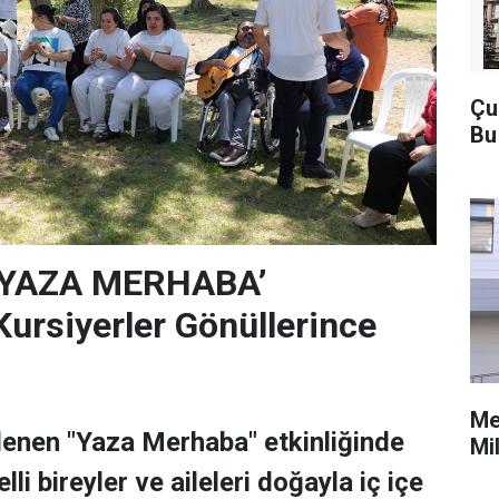
Çu
Bu
‘YAZA MERHABA’
rsiyerler Gönüllerince
Me
lenen "Yaza Merhaba" etkinliğinde
Mi
lli bireyler ve aileleri doğayla iç içe