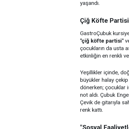
yaşandı.
Çiğ Köfte Partis
GastroÇubuk kursiyerl
"çiğ köfte partisi"
v
çocukların da usta aş
etkinliğin en renkli v
Yeşillikler içinde, 
büyükler halay çeki
dönerken; çocuklar i
not aldı. Çubuk Enge
Çevik de gitarıyla sa
renk kattı.
"Sosyal Faaliyet