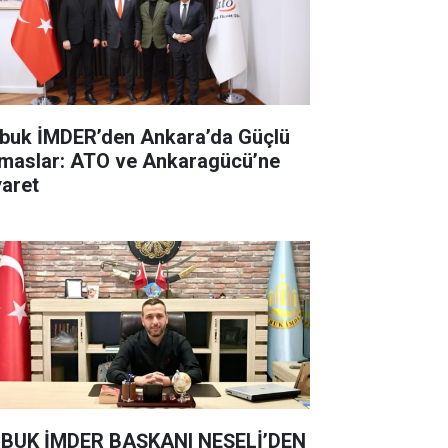
buk İMDER’den Ankara’da Güçlü
maslar: ATO ve Ankaragücü’ne
yaret
BUK İMDER BAŞKANI NEŞELİ’DEN