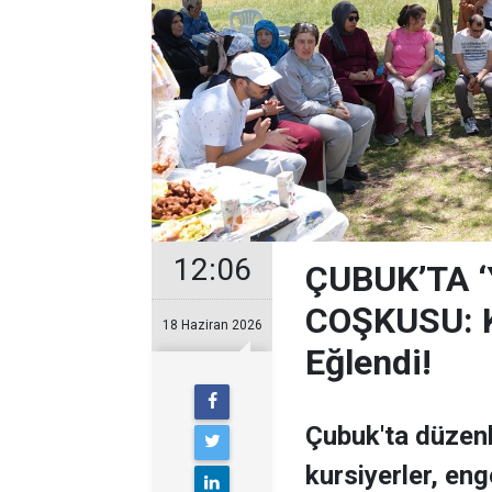
12:06
ÇUBUK’TA 
COŞKUSU: Ku
18 Haziran 2026
Eğlendi!
Çubuk'ta düzen
kursiyerler, enge