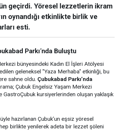
ün geçirdi. Yöresel lezzetlerin ikram
rın oynandığı etkinlikte birlik ve
rları esti.
bukabad Parkı’nda Buluştu
rkezi bünyesindeki Kadın El İşleri Atölyesi
edilen geleneksel "Yaza Merhaba" etkinliği, bu
lere sahne oldu.
Çubukabad Parkı’nda
ograma; Çubuk Engelsiz Yaşam Merkezi
i ve GastroÇubuk kursiyerlerinden oluşan yaklaşık
ulüyle hazırlanan Çubuk’un eşsiz yöresel
 hep birlikte yenilerek adeta bir lezzet şöleni