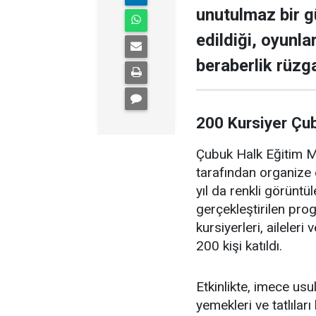
unutulmaz bir g
edildiği, oyunla
beraberlik rüzga
200 Kursiyer Çu
Çubuk Halk Eğitim Me
tarafından organize 
yıl da renkli görüntü
gerçekleştirilen pr
kursiyerleri, aileler
200 kişi katıldı.
Etkinlikte, imece us
yemekleri ve tatlıları