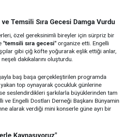
i ve Temsili Sıra Gecesi Damga Vurdu
eri, özel gereksinimli bireyler için sürpriz bir
e
"temsili sıra gecesi"
organize etti. Engelli
çılar gibi çiğ köfte yoğurarak eşlik ettiği anlar,
e neşeli dakikalarını oluşturdu.
doğayla baş başa gerçekleştirilen programda
p yakan top oynayarak çocukluk günlerine
se seslendirdikleri şarkılarla büyüklerinden tam
lli ve Engelli Dostları Derneği Başkanı Bünyamin
hne alarak verdiği mini konserle güne ayrı bir
lerle Kaynaşıyoruz"