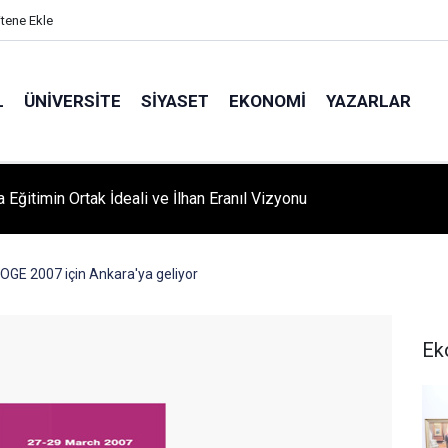
itene Ekle
L
ÜNIVERSITE
SIYASET
EKONOMI
YAZARLAR
A ‘YAZA MERHABA’ COŞKUSU: Kursiyerler Gönüllerince Eğlendi
ROGE 2007 için Ankara'ya geliyor
Ek