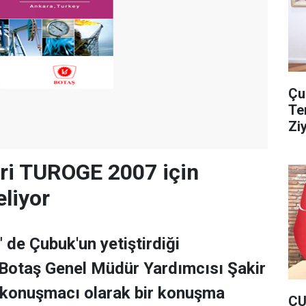
Çu
Te
Zi
eri TUROGE 2007 için
eliyor
de Çubuk'un yetiştirdiği
 Botaş Genel Müdür Yardımcısı Şakir
konuşmacı olarak bir konuşma
ÇU