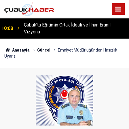
Çubuk’ta Eğitimin Ortak İdeali ve İlhan Eranıl
10:08
ÇUBUK’TA ‘YAZA MERHABA’ COŞKUSU: Kursiyerler
Vizyonu
12:06
Gönüllerince Eğlendi!
Anasayfa
Güncel
Emniyet Müdürlüğünden Hırsızlık
Uyarısı