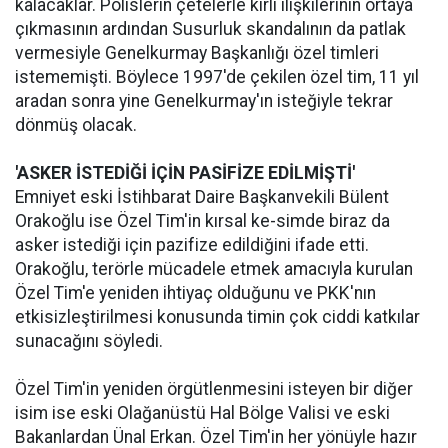
kalacaklar. Polislerin çetelerle kirli ilişkilerinin ortaya
çıkmasının ardından Susurluk skandalının da patlak
vermesiyle Genelkurmay Başkanlığı özel timleri
istememişti. Böylece 1997'de çekilen özel tim, 11 yıl
aradan sonra yine Genelkurmay'ın isteğiyle tekrar
dönmüş olacak.
'ASKER İSTEDİĞİ İÇİN PASİFİZE EDİLMİŞTİ'
Emniyet eski İstihbarat Daire Başkanvekili Bülent
Orakoğlu ise Özel Tim'in kırsal ke-simde biraz da
asker istediği için pazifize edildiğini ifade etti.
Orakoğlu, terörle mücadele etmek amacıyla kurulan
Özel Tim'e yeniden ihtiyaç olduğunu ve PKK'nın
etkisizleştirilmesi konusunda timin çok ciddi katkılar
sunacağını söyledi.
Özel Tim'in yeniden örgütlenmesini isteyen bir diğer
isim ise eski Olağanüstü Hal Bölge Valisi ve eski
Bakanlardan Ünal Erkan. Özel Tim'in her yönüyle hazır