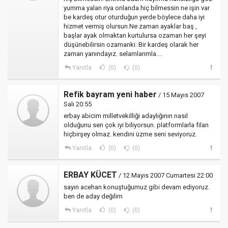
yumma yalan riya onlarıda hiç bilmessin ne işin var
be kardeş otur oturduğun yerde böylece daha iyi
hizmet vermiş olursun.Ne zaman ayaklar baş ,
başlar ayak olmaktan kurtulursa ozaman her şeyi
düşünebilirsin ozamanki: Bir kardeş olarak her
zaman yanındayız. selamlarımla....
Yanıtla
(0)
(0)
Refik bayram yeni haber
/ 15 Mayıs 2007
Salı 20:55
erbay abicim milletvekilliği adaylığının nasıl
olduğunu sen çok iyi biliyorsun. platformlarla filan
hiçbirşey olmaz. kendini üzme seni seviyoruz.
Yanıtla
(0)
(0)
ERBAY KÜCET
/ 12 Mayıs 2007 Cumartesi 22:00
sayın acehan konuştuğumuz gibi devam ediyoruz.
ben de aday değilim
Yanıtla
(0)
(0)