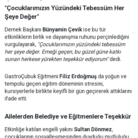
"Çocuklarımızın Yüzündeki Tebessüm Her
Şeye Değer"
Dernek Başkanı
Bünyamin Çevik
ise bu tür
etkinliklerin birlik ve dayanışma ruhunu perçinlediğini
vurgulayarak,
"Çocuklarımızın yüzündeki tebessüm
her şeye değer. Emeği geçen, bu güzel güne katkı
sunan herkese yürekten teşekkür ediyorum"
dedi.
GastroÇubuk Eğitmeni
Filiz Erdoğmuş
da yoğun ve
tempolu geçen eğitim döneminin stresini,
kursiyerlerle birlikte keyifli bir gün geçirerek attıklarını
ifade etti.
Ailelerden Belediye ve Eğitmenlere Teşekkür
Etkinliğe katılan engelli yakını
Sultan Dönmez
,
çocuklarının sosyalleşmesinden duyduğu mutluluğu