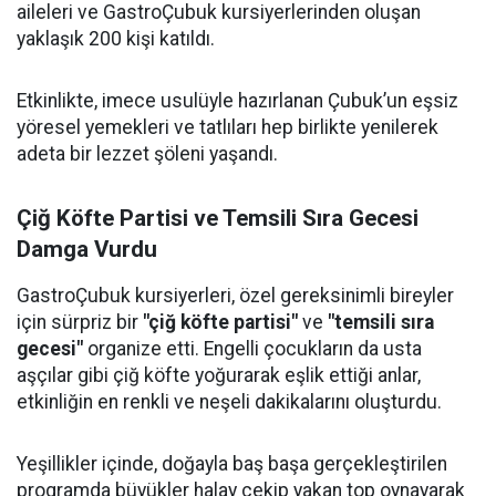
aileleri ve GastroÇubuk kursiyerlerinden oluşan
yaklaşık 200 kişi katıldı.
Etkinlikte, imece usulüyle hazırlanan Çubuk’un eşsiz
yöresel yemekleri ve tatlıları hep birlikte yenilerek
adeta bir lezzet şöleni yaşandı.
Çiğ Köfte Partisi ve Temsili Sıra Gecesi
Damga Vurdu
GastroÇubuk kursiyerleri, özel gereksinimli bireyler
için sürpriz bir
"çiğ köfte partisi"
ve
"temsili sıra
gecesi"
organize etti. Engelli çocukların da usta
aşçılar gibi çiğ köfte yoğurarak eşlik ettiği anlar,
etkinliğin en renkli ve neşeli dakikalarını oluşturdu.
Yeşillikler içinde, doğayla baş başa gerçekleştirilen
programda büyükler halay çekip yakan top oynayarak