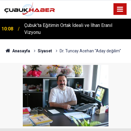
Çubuk’ta Eğitimin Ortak İdeali ve İlhan Eranıl
10:08
ÇUBUK’TA ‘YAZA MERHABA’ COŞKUSU: Kursiyerler
Vizyonu
12:06
Gönüllerince Eğlendi!
Anasayfa
Siyaset
Dr. Tuncay Acehan "Aday değilim"