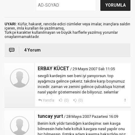
UYARI:
Küfür, hakaret, rencide edici cümleler veya imalar, inançlara saldırı
içeren, imla kuralları ile yazılmamış,
Türkçe karakter kullanılmayan ve büyük harflerle yazılmış yorumlar
onaylanmamaktadır.
4 Yorum
ERBAY KÜCET
/ 29 Mayıs 2007 Salı 11:05
sevgili kardeşim sen beni iyi yanıyorsun. top
ayağımıza gelince çekeriz. takdire karşı boynumuz
incedir. zaman ve zemini gelince çubukluya hizmet
nasıl yapılır göstermesini de biliyoruz. selamlar
Yanıtla
(0)
(0)
tuncay yurt
/ 28 Mayıs 2007 Pazartesi 16:09
Benim kırk yıldır tanıdığım kardeşime: sen kavga
bilmessin hele hele koltuk kavgası nasıl yapılır onu
hiç bilmessin. Entrika adam kayırma haksızlığa göz