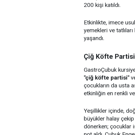
200 kişi katıldı.
Etkinlikte, imece us
yemekleri ve tatlıları
yaşandı.
Çiğ Köfte Partis
GastroÇubuk kursiyerl
"çiğ köfte partisi"
v
çocukların da usta aş
etkinliğin en renkli v
Yeşillikler içinde, 
büyükler halay çeki
dönerken; çocuklar i
not aldı. Çubuk Enge