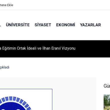
itene Ekle
L
ÜNIVERSITE
SIYASET
EKONOMI
YAZARLAR
A ‘YAZA MERHABA’ COŞKUSU: Kursiyerler Gönüllerince Eğlendi
çıkladı
Gü