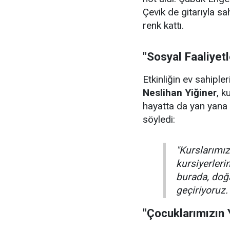
Çevik de gitarıyla sa
renk kattı.
"Sosyal Faaliyet
Etkinliğin ev sahiple
Neslihan Yiğiner
, k
hayatta da yan yana 
söyledi:
"Kurslarımızı
kursiyerler
burada, doğa
geçiriyoruz.
"Çocuklarımızın