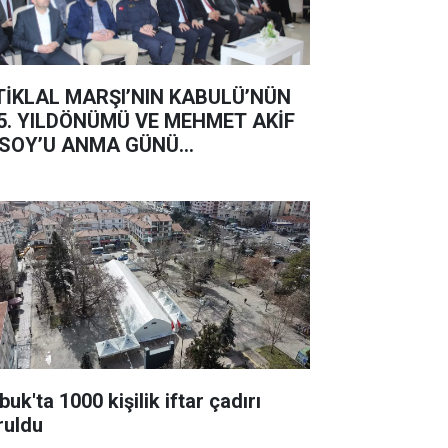
TİKLAL MARŞI’NIN KABULÜ’NÜN
5. YILDÖNÜMÜ VE MEHMET AKİF
SOY’U ANMA GÜNÜ...
uk'ta 1000 kişilik iftar çadırı
ruldu