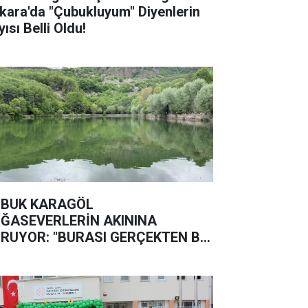
kara'da "Çubukluyum" Diyenlerin
ısı Belli Oldu!
BUK KARAGÖL
ĞASEVERLERİN AKININA
RUYOR: "BURASI GERÇEKTEN BİR
ĞA HARİKASI"