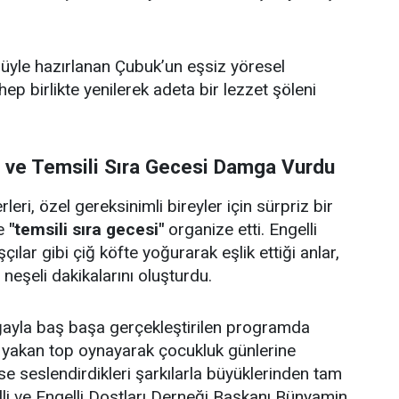
ulüyle hazırlanan Çubuk’un eşsiz yöresel
 hep birlikte yenilerek adeta bir lezzet şöleni
i ve Temsili Sıra Gecesi Damga Vurdu
eri, özel gereksinimli bireyler için sürpriz bir
e
"temsili sıra gecesi"
organize etti. Engelli
çılar gibi çiğ köfte yoğurarak eşlik ettiği anlar,
e neşeli dakikalarını oluşturdu.
doğayla baş başa gerçekleştirilen programda
p yakan top oynayarak çocukluk günlerine
se seslendirdikleri şarkılarla büyüklerinden tam
lli ve Engelli Dostları Derneği Başkanı Bünyamin