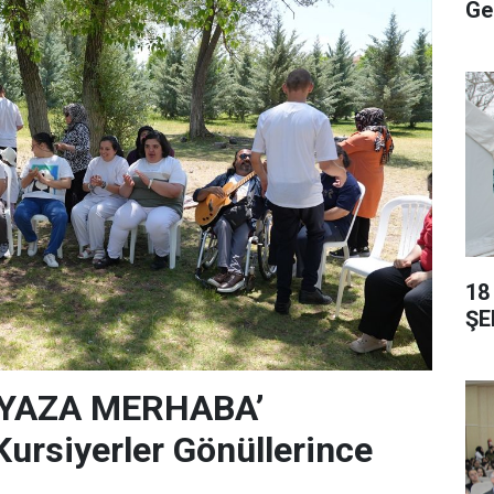
Ge
18
ŞE
‘YAZA MERHABA’
rsiyerler Gönüllerince