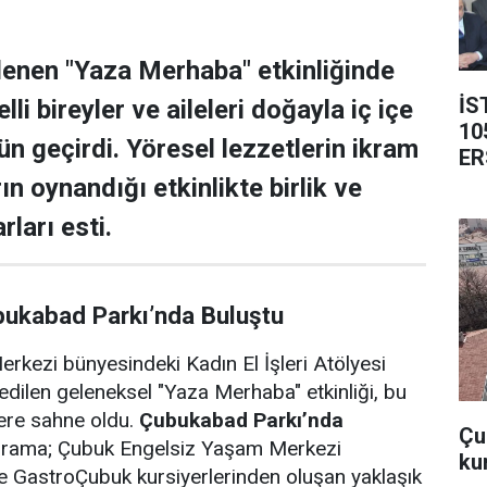
lenen "Yaza Merhaba" etkinliğinde
İS
lli bireyler ve aileleri doğayla iç içe
10
ün geçirdi. Yöresel lezzetlerin ikram
ER
rın oynandığı etkinlikte birlik ve
rları esti.
bukabad Parkı’nda Buluştu
rkezi bünyesindeki Kadın El İşleri Atölyesi
edilen geleneksel "Yaza Merhaba" etkinliği, bu
lere sahne oldu.
Çubukabad Parkı’nda
Çub
ograma; Çubuk Engelsiz Yaşam Merkezi
ku
i ve GastroÇubuk kursiyerlerinden oluşan yaklaşık