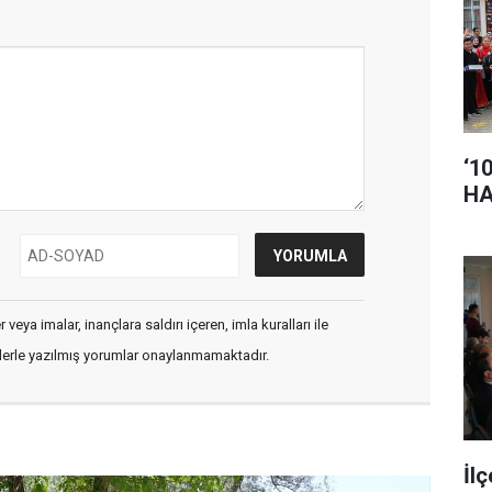
‘1
HA
veya imalar, inançlara saldırı içeren, imla kuralları ile
flerle yazılmış yorumlar onaylanmamaktadır.
İl