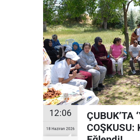
12:06
ÇUBUK’TA 
COŞKUSU: Ku
18 Haziran 2026
Eğlendi!