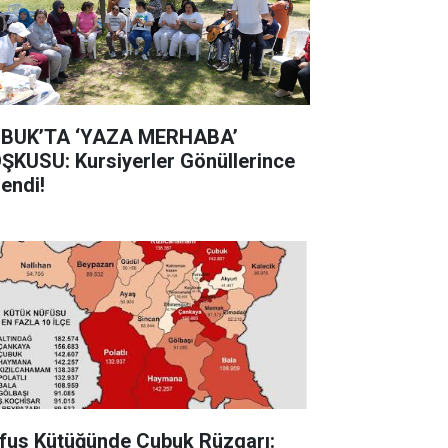
BUK’TA ‘YAZA MERHABA’
ŞKUSU: Kursiyerler Gönüllerince
lendi!
fus Kütüğünde Çubuk Rüzgarı: