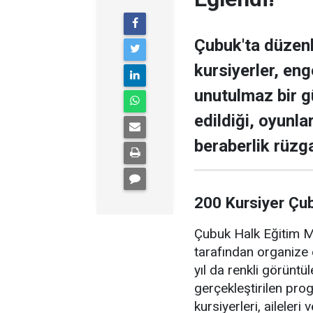
Çubuk'ta düzen
kursiyerler, enge
unutulmaz bir g
edildiği, oyunla
beraberlik rüzga
200 Kursiyer Çu
Çubuk Halk Eğitim Me
tarafından organize 
yıl da renkli görüntü
gerçekleştirilen pr
kursiyerleri, aileler