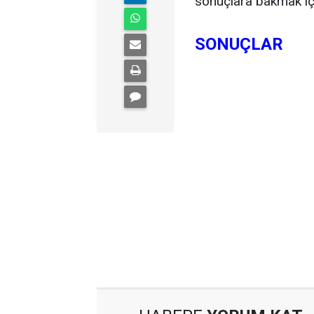
sonuçlara bakmak için
SONUÇLAR