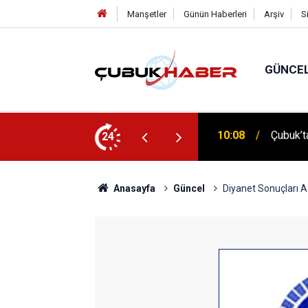
Manşetler
Günün Haberleri
Arşiv
S
GÜNCE
 İlhan Eranıl Vizyonu
24
12:06
ÇUBUK’T
Anasayfa
Güncel
Diyanet Sonuçları A