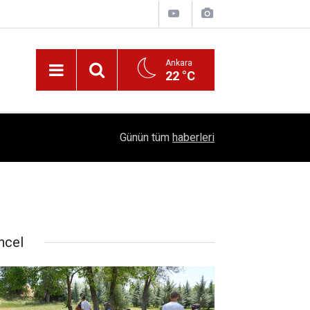
Ankara
22 °C
!
16:41
1504 Kep, Tek Bir Hedef: Bilim Kenti Çubuk
Günün tüm
haberleri
ncel