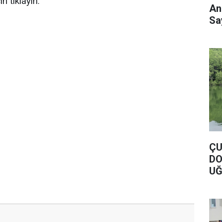
 tıklayın.
An
Say
ÇU
DO
UĞ
DO