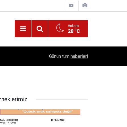
Ankara
28 °C
!
16:41
1504 Kep, Tek Bir Hedef: Bilim Kenti Çubuk
Günün tüm
haberleri
rneklerimiz