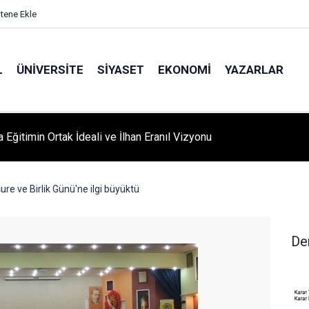
itene Ekle
L
ÜNIVERSITE
SIYASET
EKONOMI
YAZARLAR
A ‘YAZA MERHABA’ COŞKUSU: Kursiyerler Gönüllerince Eğlendi
ure ve Birlik Günü'ne ilgi büyüktü
De