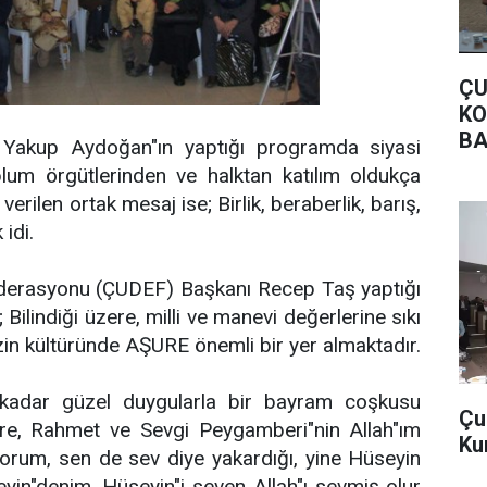
ÇU
KO
BA
 Yakup Aydoğan"ın yaptığı programda siyasi
oplum örgütlerinden ve halktan katılım oldukça
verilen ortak mesaj ise; Birlik, beraberlik, barış,
idi.
derasyonu (ÇUDEF) Başkanı Recep Taş yaptığı
Bilindiği üzere, milli ve manevi değerlerine sıkı
izin kültüründe AŞURE önemli bir yer almaktadır.
 kadar güzel duygularla bir bayram coşkusu
Çu
re, Rahmet ve Sevgi Peygamberi"nin Allah"ım
Ku
orum, sen de sev diye yakardığı, yine Hüseyin
in"denim, Hüseyin"i seven Allah"ı sevmiş olur