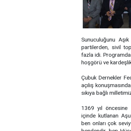
Sunuculuğunu Aşık
partilerden, sivil t
fazla idi. Programda 
hoşgörü ve kardeşlik 
Çubuk Dernekler Fe
açılış konuşmasında; 
sıkıya bağlı milletim
1369 yıl öncesine
içinde kutlanan Aşu
ben onları çok seviy
bendendir, ben Hüsey