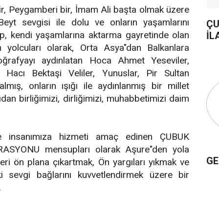
 bir, Peygamberi bir, İmam Ali başta olmak üzere
yt sevgisi ile dolu ve onların yaşamlarını
ÇU
lıp, kendi yaşamlarına aktarma gayretinde olan
İL
n yolcuları olarak, Orta Asya"dan Balkanlara
oğrafyayı aydınlatan Hoca Ahmet Yeseviler,
 Hacı Bektaşi Veliler, Yunuslar, Pir Sultan
lmış, onların ışığı ile aydınlanmış bir millet
dan birliğimizi, dirliğimizi, muhabbetimizi daim
de insanımıza hizmeti amaç edinen ÇUBUK
SYONU mensupları olarak Aşure"den yola
GE
eri ön plana çıkartmak, Ön yargıları yıkmak ve
ki sevgi bağlarını kuvvetlendirmek üzere bir
.