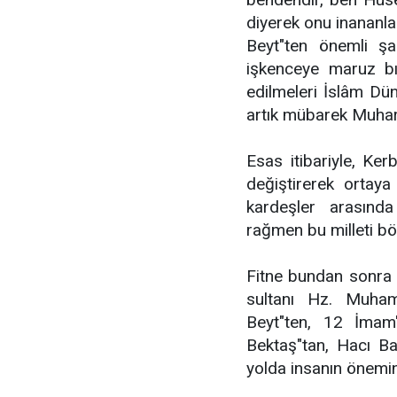
diyerek onu inananla
Beyt"ten önemli şah
işkenceye maruz bı
edilmeleri İslâm D
artık mübarek Muharr
Esas itibariyle, Ker
değiştirerek ortaya
kardeşler arasında
rağmen bu milleti b
Fitne bundan sonra d
sultanı Hz. Muham
Beyt"ten, 12 İmam
Bektaş"tan, Hacı Ba
yolda insanın önemin