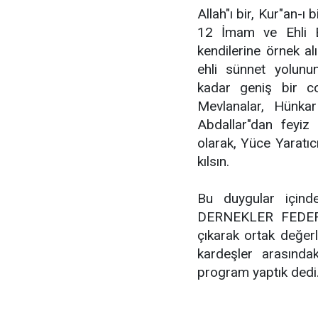
Allah"ı bir, Kur"an-ı
12 İmam ve Ehli Be
kendilerine örnek a
ehli sünnet yolunu
kadar geniş bir c
Mevlanalar, Hünkar
Abdallar"dan feyiz a
olarak, Yüce Yaratıcı
kılsın.
Bu duygular için
DERNEKLER FEDERA
çıkarak ortak değerl
kardeşler arasında
program yaptık dedi