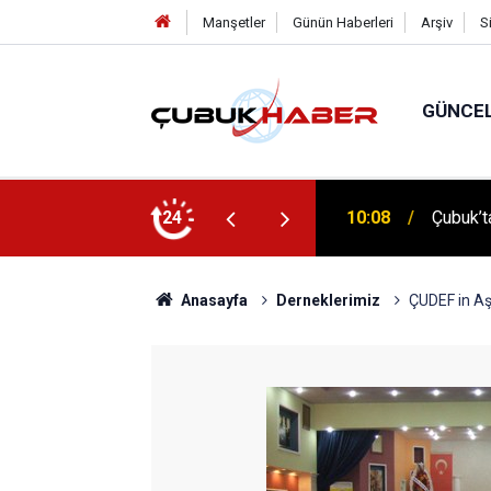
Manşetler
Günün Haberleri
Arşiv
S
GÜNCE
 İlhan Eranıl Vizyonu
24
12:06
ÇUBUK’T
Anasayfa
Derneklerimiz
ÇUDEF in Aş