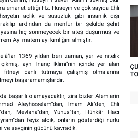
ra emanet ettiği Hz. Hüseyin ve çok sayıda Ehli
siyetin açlık ve susuzluk gibi insanlık dışı
rakılıp ardından da menfur bir şekilde şehit
ünyasına hiç sönmeyecek bir ateş düşürmüş ve
em Ayı matem ayı kimliğini almıştır.
belâ"lar 1369 yıldan beri zaman, yer ve nitelik
 çıkmış, aynı İnanç İklimi"nin içinde yer alan
ÇU
 fitneyi canlı tutmaya çalışmış olmalarına
TO
ölmeyi başaramamışlardır.
a başarılı olamayacaktır, zira bizler Alemlerin
med Aleyhisselam"dan, İmam Ali"den, Ehli
"dan, Mevlana"dan, Yunus"tan, Hünkâr Hacı
yram"dan feyiz aldık, onların gösterdiği nurlu
i ve sevginin gücünü kavradık.