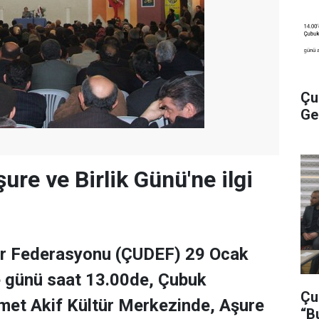
Çu
Ge
ure ve Birlik Günü'ne ilgi
r Federasyonu (ÇUDEF) 29 Ocak
günü saat 13.00de, Çubuk
Çu
et Akif Kültür Merkezinde, Aşure
“B