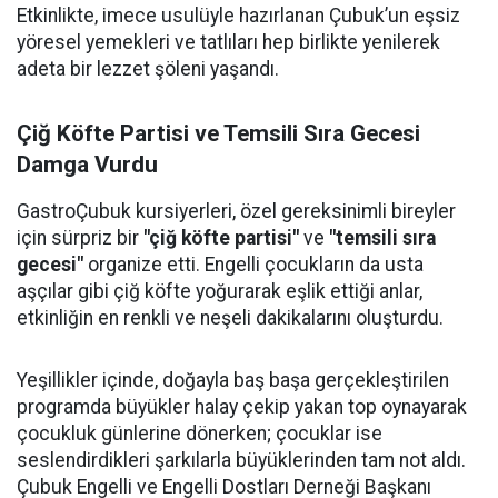
Etkinlikte, imece usulüyle hazırlanan Çubuk’un eşsiz
yöresel yemekleri ve tatlıları hep birlikte yenilerek
adeta bir lezzet şöleni yaşandı.
Çiğ Köfte Partisi ve Temsili Sıra Gecesi
Damga Vurdu
GastroÇubuk kursiyerleri, özel gereksinimli bireyler
için sürpriz bir
"çiğ köfte partisi"
ve
"temsili sıra
gecesi"
organize etti. Engelli çocukların da usta
aşçılar gibi çiğ köfte yoğurarak eşlik ettiği anlar,
etkinliğin en renkli ve neşeli dakikalarını oluşturdu.
Yeşillikler içinde, doğayla baş başa gerçekleştirilen
programda büyükler halay çekip yakan top oynayarak
çocukluk günlerine dönerken; çocuklar ise
seslendirdikleri şarkılarla büyüklerinden tam not aldı.
Çubuk Engelli ve Engelli Dostları Derneği Başkanı