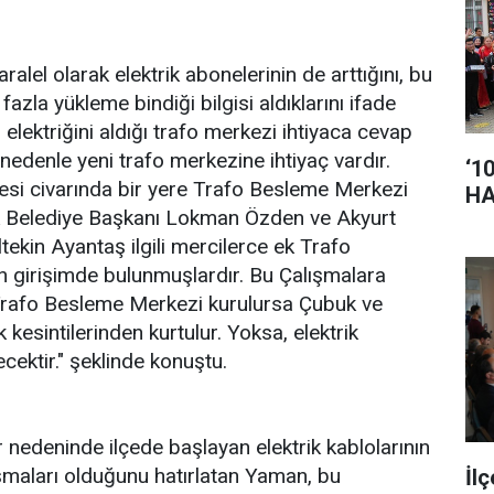
ralel olarak elektrik abonelerinin de arttığını, bu
fazla yükleme bindiği bilgisi aldıklarını ifade
elektriğini aldığı trafo merkezi ihtiyaca cevap
edenle yeni trafo merkezine ihtiyaç vardır.
‘1
çesi civarında bir yere Trafo Besleme Merkezi
HA
k Belediye Başkanı Lokman Özden ve Akyurt
tekin Ayantaş ilgili mercilerce ek Trafo
n girişimde bulunmuşlardır. Bu Çalışmalara
p Trafo Besleme Merkezi kurulursa Çubuk ve
ik kesintilerinden kurtulur. Yoksa, elektrik
cektir." şeklinde konuştu.
r nedeninde ilçede başlayan elektrik kablolarının
ışmaları olduğunu hatırlatan Yaman, bu
İl