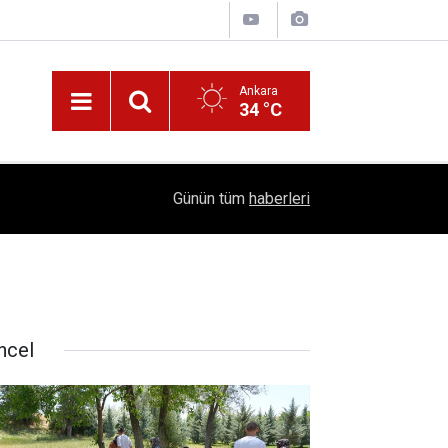
Ankara
34 °C
!
16:41
1504 Kep, Tek Bir Hedef: Bilim Kenti Çubuk
Günün tüm
haberleri
ncel