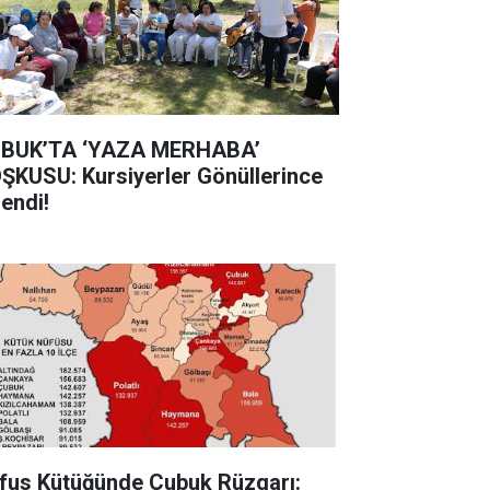
BUK’TA ‘YAZA MERHABA’
ŞKUSU: Kursiyerler Gönüllerince
lendi!
fus Kütüğünde Çubuk Rüzgarı: