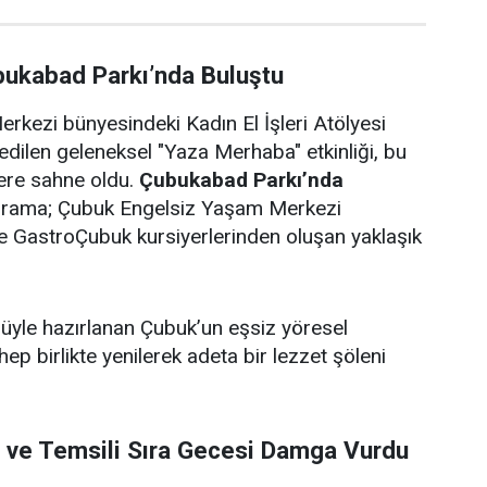
bukabad Parkı’nda Buluştu
rkezi bünyesindeki Kadın El İşleri Atölyesi
edilen geleneksel "Yaza Merhaba" etkinliği, bu
lere sahne oldu.
Çubukabad Parkı’nda
ograma; Çubuk Engelsiz Yaşam Merkezi
i ve GastroÇubuk kursiyerlerinden oluşan yaklaşık
ulüyle hazırlanan Çubuk’un eşsiz yöresel
 hep birlikte yenilerek adeta bir lezzet şöleni
i ve Temsili Sıra Gecesi Damga Vurdu