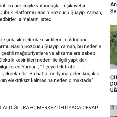
An
intileri nedeniyle vatandaşların şikayetçi
Say
Çubuk Platformu Basın Sözcüsü Şuayip Yaman,
edbirleri almalarını istedi.
e çok sık elektrik kesintilerinin olduğunu
formu Basın Sözcüsü Şuayip Yaman, bu nedenle
e çeşitli mağduriyetlere ve aksamalara sebep
ektrik kesintileri nedeni ile ilgili yaptıkları
lgi veren Yaman , " İlçeye tek trafo
k gelmektedir. Bu hatta medyana gelen küçük bir
ÇU
enin elektriksiz kalmasına neden olmaktadır"
DO
UĞ
DO
Nİ ALDIĞI TRAFO MERKEZİ İHTİYACA CEVAP