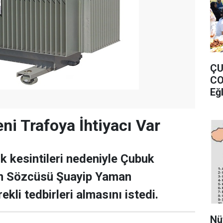
ÇU
CO
Eğ
ni Trafoya İhtiyacı Var
ik kesintileri nedeniyle Çubuk
n Sözcüsü Şuayip Yaman
ekli tedbirleri almasını istedi.
Nü