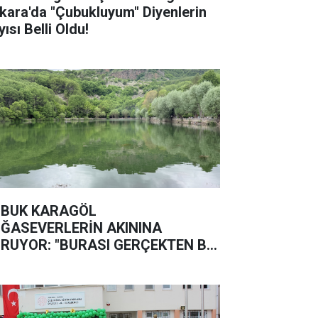
kara'da "Çubukluyum" Diyenlerin
ısı Belli Oldu!
BUK KARAGÖL
ĞASEVERLERİN AKININA
RUYOR: "BURASI GERÇEKTEN BİR
ĞA HARİKASI"