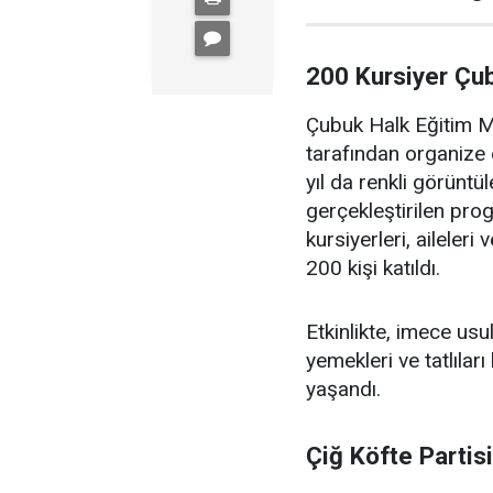
200 Kursiyer Çu
Çubuk Halk Eğitim Me
tarafından organize 
yıl da renkli görüntü
gerçekleştirilen pr
kursiyerleri, aileler
200 kişi katıldı.
Etkinlikte, imece us
yemekleri ve tatlıları
yaşandı.
Çiğ Köfte Partis