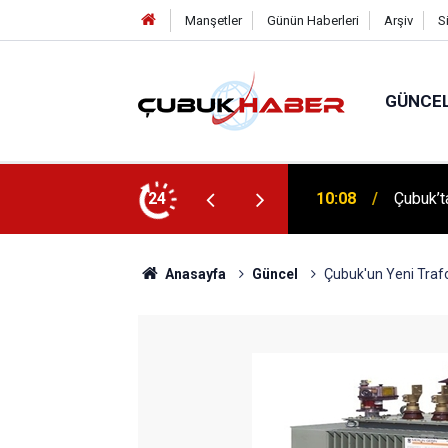
Manşetler
Günün Haberleri
Arşiv
S
GÜNCE
 İlhan Eranıl Vizyonu
24
12:06
ÇUBUK’T
Anasayfa
Güncel
Çubuk'un Yeni Trafo