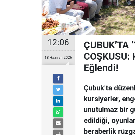
12:06
ÇUBUK’TA 
COŞKUSU: Ku
18 Haziran 2026
Eğlendi!
Çubuk'ta düzen
kursiyerler, enge
unutulmaz bir g
edildiği, oyunla
beraberlik rüzga