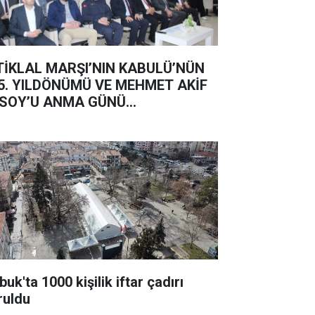
TİKLAL MARŞI’NIN KABULÜ’NÜN
5. YILDÖNÜMÜ VE MEHMET AKİF
SOY’U ANMA GÜNÜ...
uk'ta 1000 kişilik iftar çadırı
ruldu