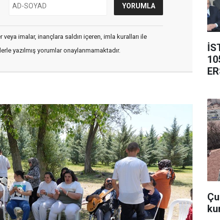
veya imalar, inançlara saldırı içeren, imla kuralları ile
İS
flerle yazılmış yorumlar onaylanmamaktadır.
10
ER
Çub
ku