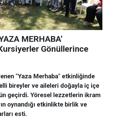
‘YAZA MERHABA’
rsiyerler Gönüllerince
lenen "Yaza Merhaba" etkinliğinde
lli bireyler ve aileleri doğayla iç içe
ün geçirdi. Yöresel lezzetlerin ikram
rın oynandığı etkinlikte birlik ve
rları esti.