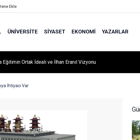
itene Ekle
L
ÜNIVERSITE
SIYASET
EKONOMI
YAZARLAR
A ‘YAZA MERHABA’ COŞKUSU: Kursiyerler Gönüllerince Eğlendi
ya İhtiyacı Var
Gü