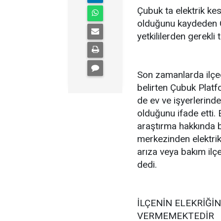
Çubuk ta elektrik kes
olduğunu kaydeden 
yetkililerden gerekli t
Son zamanlarda ilçed
belirten Çubuk Plat
de ev ve işyerlerind
olduğunu ifade etti. El
araştırma hakkında bi
merkezinden elektri
arıza veya bakım ilç
dedi.
İLÇENİN ELEKRİĞİ
VERMEMEKTEDİR