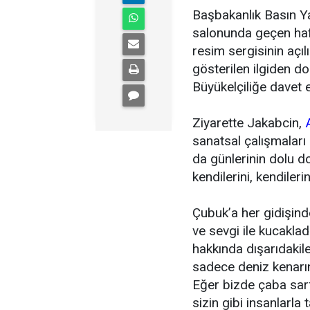
Başbakanlık Basın Y
salonunda geçen haft
resim sergisinin açıl
gösterilen ilgiden d
Büyükelçiliğe davet ett
Ziyarette Jakabcin,
sanatsal çalışmaları 
da günlerinin dolu do
kendilerini, kendileri
Çubuk’a her gidişind
ve sevgi ile kucaklad
hakkında dışarıdakile
sadece deniz kenarın
Eğer bizde çaba sarf
sizin gibi insanlarl