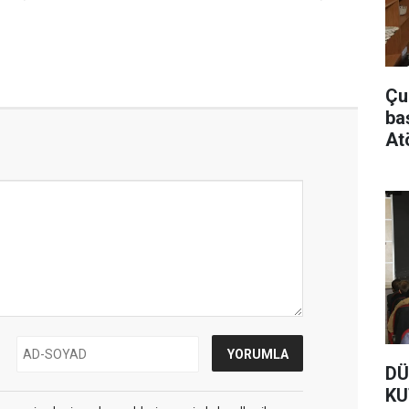
Çu
ba
At
DÜ
KU