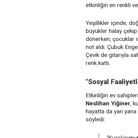
etkinliğin en renkli v
Yeşillikler içinde, 
büyükler halay çeki
dönerken; çocuklar i
not aldı. Çubuk Enge
Çevik de gitarıyla sa
renk kattı.
"Sosyal Faaliyet
Etkinliğin ev sahiple
Neslihan Yiğiner
, k
hayatta da yan yana 
söyledi:
"Kurslarımızı