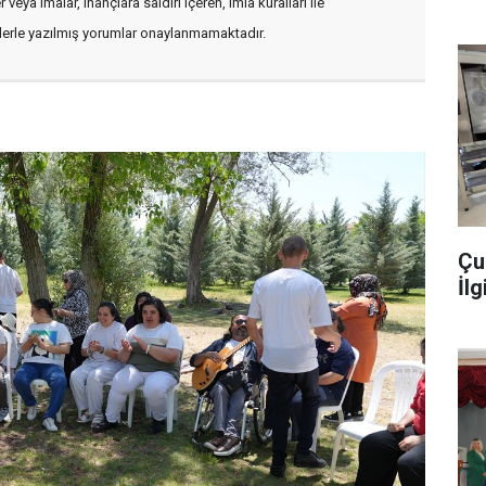
veya imalar, inançlara saldırı içeren, imla kuralları ile
flerle yazılmış yorumlar onaylanmamaktadır.
Çu
İlg