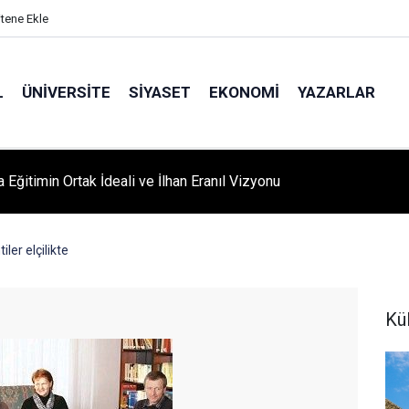
itene Ekle
L
ÜNIVERSITE
SIYASET
EKONOMI
YAZARLAR
A ‘YAZA MERHABA’ COŞKUSU: Kursiyerler Gönüllerince Eğlendi
iler elçilikte
Kü