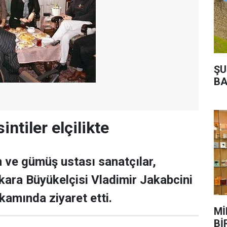
ŞU
BA
intiler elçilikte
 ve gümüş ustası sanatçılar,
kara Büyükelçisi Vladimir Jakabcini
kamında ziyaret etti.
Mİ
Bİ