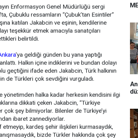
ME
ayın Enformasyon Genel Müdürlüğü sergi
a, Çubuklu ressamların “Çubuk’tan Esintiler”
ışına katılan Jakabcin ve eşinin, kendilerine
olayı teşekkür etmek amacıyla sanatçıları
ikleri belirtildi.
Ankara
’ya geldiği günden bu yana yaptığı
anlattı. Halkın içine indiklerini ve bundan dolayı
lu geçtiğini ifade eden Jakabcin, Türk halkının
nin de Türkleri çok sevdiğini vurguladı.
An
dü
e yönetimden halka kadar herkesin kendisini ilgi
ıklarına dikkati çeken Jakabcin, “Türkiye
r çok şey bilmiyorlar. Bilenler de Türkiye’yi
dan ibaret zannediyorlar.
 etmeyip, kardeş şehir ilişkileri kurmasaydık,
a tanışmasaydık, bizde Türkler hakkında çok şey