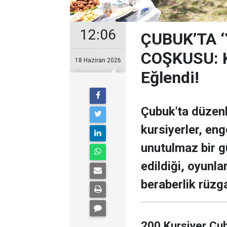
12:06
ÇUBUK’TA 
COŞKUSU: Ku
18 Haziran 2026
Eğlendi!
Çubuk'ta düzen
kursiyerler, enge
unutulmaz bir g
edildiği, oyunla
beraberlik rüzga
200 Kursiyer Çu