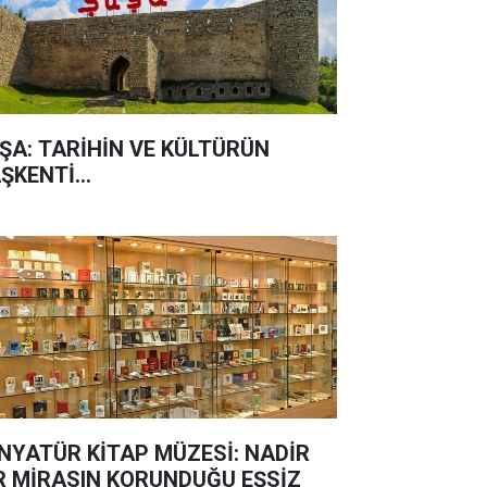
ŞA: TARİHİN VE KÜLTÜRÜN
ŞKENTİ...
NYATÜR KİTAP MÜZESİ: NADİR
R MİRASIN KORUNDUĞU EŞSİZ