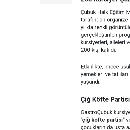
Çubuk Halk Eğitim Me
tarafından organize 
yıl da renkli görüntü
gerçekleştirilen pr
kursiyerleri, aileler
200 kişi katıldı.
Etkinlikte, imece us
yemekleri ve tatlıları
yaşandı.
Çiğ Köfte Partis
GastroÇubuk kursiyerl
"çiğ köfte partisi"
v
çocukların da usta aş