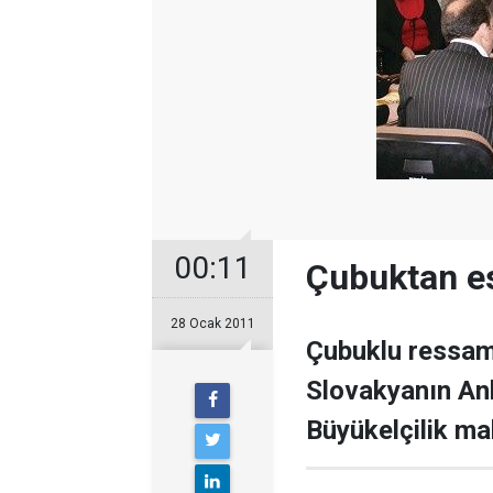
00:11
Çubuktan es
28 Ocak 2011
Çubuklu ressam
Slovakyanın An
Büyükelçilik ma