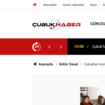
Manşetler
Günün Haberleri
Arşiv
S
GÜNCE
 İlhan Eranıl Vizyonu
24
12:06
ÇUBUK’T
Anasayfa
Kültür Sanat
Çubuktan esint