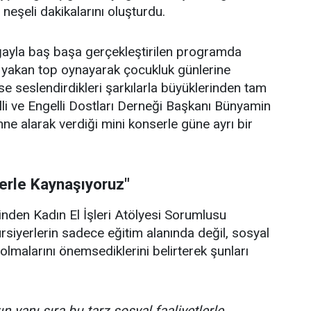
e neşeli dakikalarını oluşturdu.
doğayla baş başa gerçekleştirilen programda
p yakan top oynayarak çocukluk günlerine
se seslendirdikleri şarkılarla büyüklerinden tam
lli ve Engelli Dostları Derneği Başkanı Bünyamin
hne alarak verdiği mini konserle güne ayrı bir
lerle Kaynaşıyoruz"
rinden Kadın El İşleri Atölyesi Sorumlusu
ursiyerlerin sadece eğitim alanında değil, sosyal
olmalarını önemsediklerini belirterek şunları
n yanı sıra bu tarz sosyal faaliyetlerle