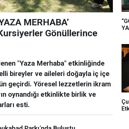
‘YAZA MERHABA’
“G
YA
rsiyerler Gönüllerince
lenen "Yaza Merhaba" etkinliğinde
lli bireyler ve aileleri doğayla iç içe
ün geçirdi. Yöresel lezzetlerin ikram
rın oynandığı etkinlikte birlik ve
Çu
rları esti.
Et
bukabad Parkı’nda Buluştu