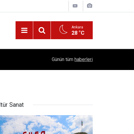
Ankara
28 °C
!
16:41
1504 Kep, Tek Bir Hedef: Bilim Kenti Çubuk
Günün tüm
haberleri
ltür Sanat