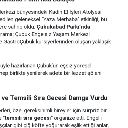
rkezi bünyesindeki Kadın El İşleri Atölyesi
edilen geleneksel "Yaza Merhaba" etkinliği, bu
lere sahne oldu.
Çubukabad Parkı’nda
ograma; Çubuk Engelsiz Yaşam Merkezi
i ve GastroÇubuk kursiyerlerinden oluşan yaklaşık
ulüyle hazırlanan Çubuk’un eşsiz yöresel
 hep birlikte yenilerek adeta bir lezzet şöleni
i ve Temsili Sıra Gecesi Damga Vurdu
eri, özel gereksinimli bireyler için sürpriz bir
e
"temsili sıra gecesi"
organize etti. Engelli
çılar gibi çiğ köfte yoğurarak eşlik ettiği anlar,