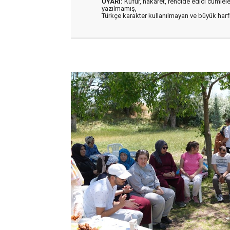
UYARI:
Küfür, hakaret, rencide edici cümleler 
yazılmamış,
Türkçe karakter kullanılmayan ve büyük har