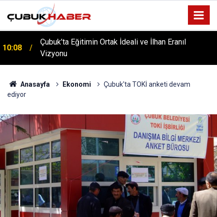
ÇUBUK’TA ‘YAZA MERHABA’ COŞKUSU: Kursiyerler
12:06
Gönüllerince Eğlendi!
Anasayfa
Ekonomi
Çubuk'ta TOKİ anketi devam
ediyor