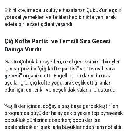
Etkinlikte, imece usulüyle hazırlanan Çubuk’un eşsiz
yöresel yemekleri ve tatlıları hep birlikte yenilerek
adeta bir lezzet şöleni yaşandı.
Çiğ Köfte Partisi ve Temsili Sıra Gecesi
Damga Vurdu
GastroÇubuk kursiyerleri, özel gereksinimli bireyler
için sürpriz bir
"çiğ köfte partisi"
ve
"temsili sıra
gecesi"
organize etti. Engelli çocukların da usta
aşçılar gibi çiğ köfte yoğurarak eşlik ettiği anlar,
etkinliğin en renkli ve neşeli dakikalarını oluşturdu.
Yeşillikler içinde, doğayla baş başa gerçekleştirilen
programda büyükler halay çekip yakan top oynayarak
çocukluk günlerine dönerken; çocuklar ise
seslendirdikleri şarkılarla büyüklerinden tam not aldı.