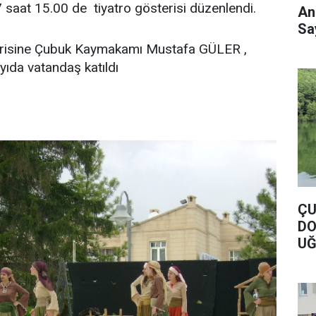
saat 15.00 de tiyatro gösterisi düzenlendi.
An
Say
terisine Çubuk Kaymakamı Mustafa GÜLER ,
yıda vatandaş katıldı
ÇU
DO
UĞ
DO