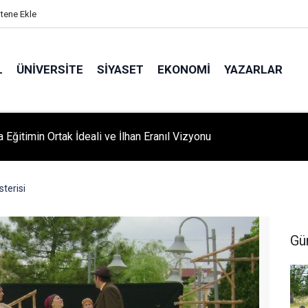
itene Ekle
L
ÜNIVERSITE
SIYASET
EKONOMI
YAZARLAR
A ‘YAZA MERHABA’ COŞKUSU: Kursiyerler Gönüllerince Eğlendi
terisi
Gü