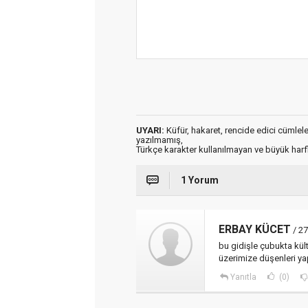
UYARI:
Küfür, hakaret, rencide edici cümleler 
yazılmamış,
Türkçe karakter kullanılmayan ve büyük har
1 Yorum
ERBAY KÜCET
/ 27
bu gidişle çubukta kül
üzerimize düşenleri ya
Yanıtla
(0)