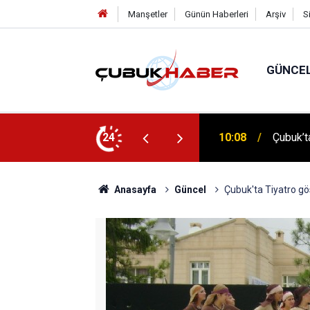
Manşetler
Günün Haberleri
Arşiv
S
GÜNCE
 İlhan Eranıl Vizyonu
24
12:06
ÇUBUK’T
Anasayfa
Güncel
Çubuk'ta Tiyatro gös