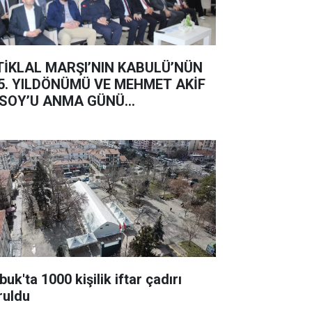
TİKLAL MARŞI’NIN KABULÜ’NÜN
5. YILDÖNÜMÜ VE MEHMET AKİF
SOY’U ANMA GÜNÜ...
uk'ta 1000 kişilik iftar çadırı
ruldu