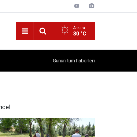
Ankara
30 °C
!
16:41
1504 Kep, Tek Bir Hedef: Bilim Kenti Çubuk
Günün tüm
haberleri
ncel