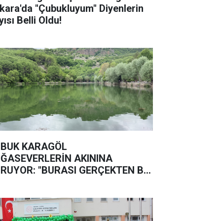
kara'da "Çubukluyum" Diyenlerin
ısı Belli Oldu!
BUK KARAGÖL
ĞASEVERLERİN AKININA
RUYOR: "BURASI GERÇEKTEN BİR
ĞA HARİKASI"