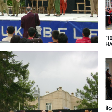
‘1
HA
İl