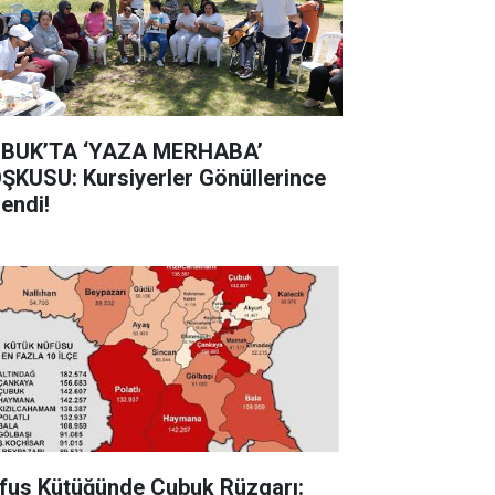
BUK’TA ‘YAZA MERHABA’
ŞKUSU: Kursiyerler Gönüllerince
lendi!
fus Kütüğünde Çubuk Rüzgarı: