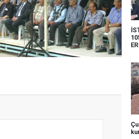
İS
10
ER
Çub
ku