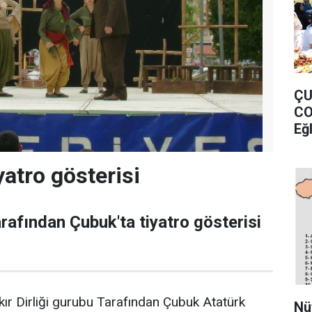
ÇU
CO
Eğ
yatro gösterisi
arafından Çubuk'ta tiyatro gösterisi
kır Dirliği gurubu Tarafından Çubuk Atatürk
Nü