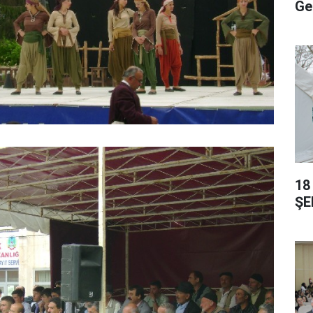
Ge
18
ŞE