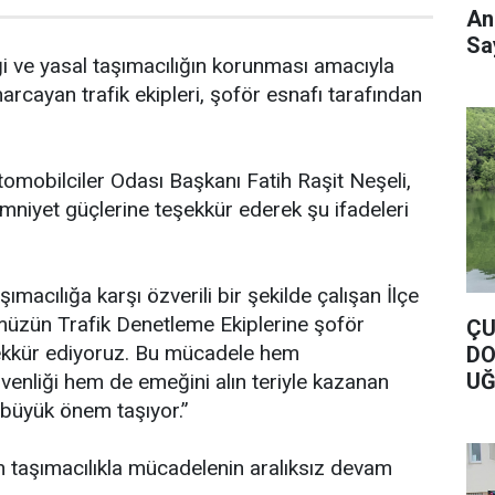
An
Say
ği ve yasal taşımacılığın korunması amacıyla
cayan trafik ekipleri, şoför esnafı tarafından
omobilciler Odası Başkanı Fatih Raşit Neşeli,
mniyet güçlerine teşekkür ederek şu ifadeleri
ımacılığa karşı özverili bir şekilde çalışan İlçe
zün Trafik Denetleme Ekiplerine şoför
ÇU
ekkür ediyoruz. Bu mücadele hem
DO
UĞ
venliği hem de emeğini alın teriyle kazanan
DO
 büyük önem taşıyor.”
 taşımacılıkla mücadelenin aralıksız devam