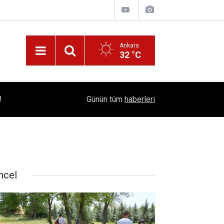
Ankara
32 °C
!
16:41
1504 Kep, Tek Bir Hedef: Bilim Kenti Çubuk
Günün tüm
haberleri
ncel