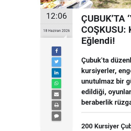
12:06
ÇUBUK’TA 
COŞKUSU: Ku
18 Haziran 2026
Eğlendi!
Çubuk'ta düzen
kursiyerler, enge
unutulmaz bir g
edildiği, oyunla
beraberlik rüzga
200 Kursiyer Çu