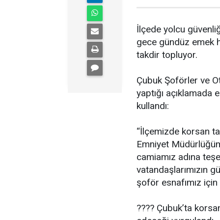
İlçede yolcu güvenli
gece gündüz emek har
takdir topluyor.
Çubuk Şoförler ve Ot
yaptığı açıklamada e
kullandı:
“İlçemizde korsan taş
Emniyet Müdürlüğümü
camiamız adına teş
vatandaşlarımızın gü
şoför esnafımız için
???? Çubuk’ta korsan