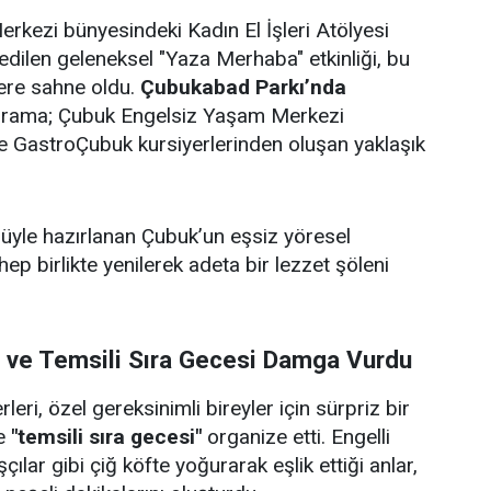
rkezi bünyesindeki Kadın El İşleri Atölyesi
edilen geleneksel "Yaza Merhaba" etkinliği, bu
lere sahne oldu.
Çubukabad Parkı’nda
ograma; Çubuk Engelsiz Yaşam Merkezi
i ve GastroÇubuk kursiyerlerinden oluşan yaklaşık
ulüyle hazırlanan Çubuk’un eşsiz yöresel
 hep birlikte yenilerek adeta bir lezzet şöleni
i ve Temsili Sıra Gecesi Damga Vurdu
eri, özel gereksinimli bireyler için sürpriz bir
e
"temsili sıra gecesi"
organize etti. Engelli
çılar gibi çiğ köfte yoğurarak eşlik ettiği anlar,