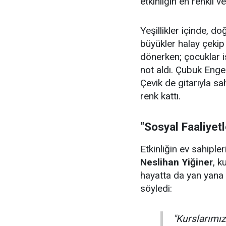
etkinliğin en renkli v
Yeşillikler içinde, 
büyükler halay çeki
dönerken; çocuklar i
not aldı. Çubuk Enge
Çevik de gitarıyla sa
renk kattı.
"Sosyal Faaliyet
Etkinliğin ev sahiple
Neslihan Yiğiner
, k
hayatta da yan yana 
söyledi:
"Kurslarımızı