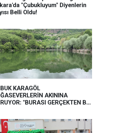
kara'da "Çubukluyum" Diyenlerin
ısı Belli Oldu!
BUK KARAGÖL
ĞASEVERLERİN AKININA
RUYOR: "BURASI GERÇEKTEN BİR
ĞA HARİKASI"