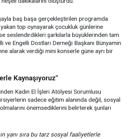
e neşeli dakikalarını oluşturdu.
doğayla baş başa gerçekleştirilen programda
p yakan top oynayarak çocukluk günlerine
se seslendirdikleri şarkılarla büyüklerinden tam
lli ve Engelli Dostları Derneği Başkanı Bünyamin
hne alarak verdiği mini konserle güne ayrı bir
lerle Kaynaşıyoruz"
rinden Kadın El İşleri Atölyesi Sorumlusu
ursiyerlerin sadece eğitim alanında değil, sosyal
olmalarını önemsediklerini belirterek şunları
n yanı sıra bu tarz sosyal faaliyetlerle