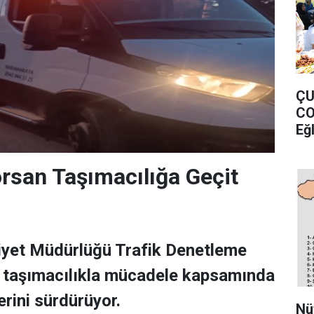
ÇU
CO
Eğ
rsan Taşımacılığa Geçit
iyet Müdürlüğü Trafik Denetleme
n taşımacılıkla mücadele kapsamında
rini sürdürüyor.
Nü