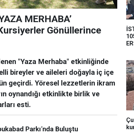
‘YAZA MERHABA’
rsiyerler Gönüllerince
İS
10
ER
lenen "Yaza Merhaba" etkinliğinde
lli bireyler ve aileleri doğayla iç içe
ün geçirdi. Yöresel lezzetlerin ikram
rın oynandığı etkinlikte birlik ve
rları esti.
Çub
ku
bukabad Parkı’nda Buluştu