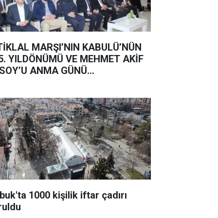
TİKLAL MARŞI’NIN KABULÜ’NÜN
5. YILDÖNÜMÜ VE MEHMET AKİF
SOY’U ANMA GÜNÜ...
uk'ta 1000 kişilik iftar çadırı
ruldu