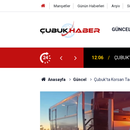
Manşetler
Günün Haberleri
Arşiv
S
GÜNCE
 İlhan Eranıl Vizyonu
24
12:06
ÇUBUK’T
Anasayfa
Güncel
Çubuk’ta Korsan Taş