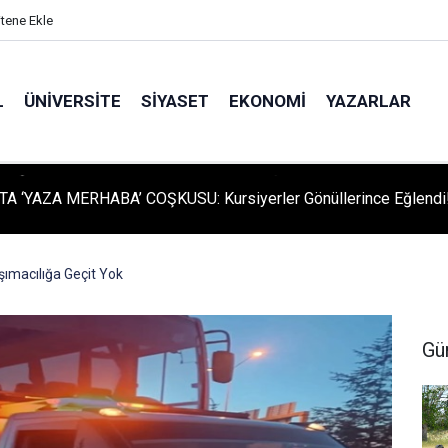
itene Ekle
L
ÜNIVERSITE
SIYASET
EKONOMI
YAZARLAR
A ‘YAZA MERHABA’ COŞKUSU: Kursiyerler Gönüllerince Eğlendi
ımacılığa Geçit Yok
Gü