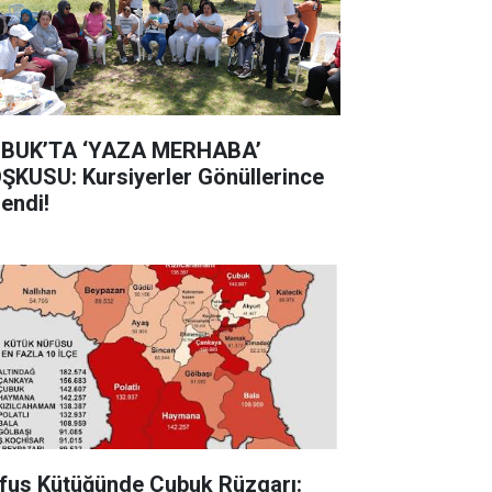
BUK’TA ‘YAZA MERHABA’
ŞKUSU: Kursiyerler Gönüllerince
lendi!
fus Kütüğünde Çubuk Rüzgarı: