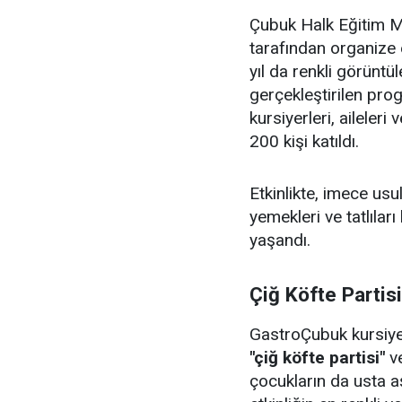
Çubuk Halk Eğitim Me
tarafından organize 
yıl da renkli görüntü
gerçekleştirilen pr
kursiyerleri, aileler
200 kişi katıldı.
Etkinlikte, imece us
yemekleri ve tatlıları
yaşandı.
Çiğ Köfte Partis
GastroÇubuk kursiyerl
"çiğ köfte partisi"
v
çocukların da usta aş