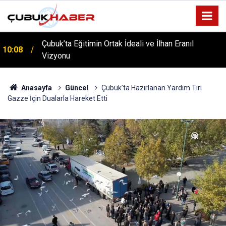
Çubuk’ta Eğitimin Ortak İdeali ve İlhan Eranıl
10:08
Vizyonu
ÇUBUK’TA ‘YAZA MERHABA’ COŞKUSU: Kursiyerler
12:06
Gönüllerince Eğlendi!
Anasayfa
Güncel
Çubuk’ta Hazırlanan Yardım Tırı
Gazze İçin Dualarla Hareket Etti