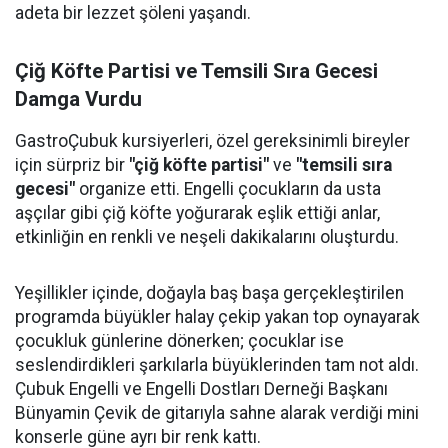
adeta bir lezzet şöleni yaşandı.
Çiğ Köfte Partisi ve Temsili Sıra Gecesi
Damga Vurdu
GastroÇubuk kursiyerleri, özel gereksinimli bireyler
için sürpriz bir
"çiğ köfte partisi"
ve
"temsili sıra
gecesi"
organize etti. Engelli çocukların da usta
aşçılar gibi çiğ köfte yoğurarak eşlik ettiği anlar,
etkinliğin en renkli ve neşeli dakikalarını oluşturdu.
Yeşillikler içinde, doğayla baş başa gerçekleştirilen
programda büyükler halay çekip yakan top oynayarak
çocukluk günlerine dönerken; çocuklar ise
seslendirdikleri şarkılarla büyüklerinden tam not aldı.
Çubuk Engelli ve Engelli Dostları Derneği Başkanı
Bünyamin Çevik de gitarıyla sahne alarak verdiği mini
konserle güne ayrı bir renk kattı.