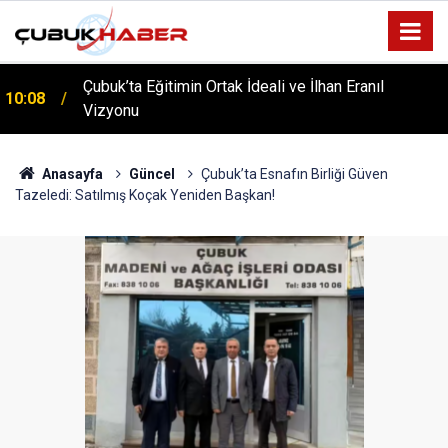
Çubuk’ta Eğitimin Ortak İdeali ve İlhan Eranıl
10:08
ÇUBUK’TA ‘YAZA MERHABA’ COŞKUSU: Kursiyerler
Vizyonu
12:06
Gönüllerince Eğlendi!
Anasayfa
Güncel
Çubuk’ta Esnafın Birliği Güven
Tazeledi: Satılmış Koçak Yeniden Başkan!