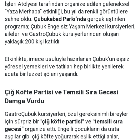
İşleri Atölyesi tarafından organize edilen geleneksel
"Yaza Merhaba" etkinliği, bu yıl da renkli görüntülere
sahne oldu.
Çubukabad Parkı’nda
gerçekleştirilen
programa; Çubuk Engelsiz Yaşam Merkezi kursiyerleri,
aileleri ve GastroÇubuk kursiyerlerinden oluşan
yaklaşık 200 kişi katıldı.
Etkinlikte, imece usulüyle hazırlanan Çubuk’un eşsiz
yöresel yemekleri ve tatlıları hep birlikte yenilerek
adeta bir lezzet şöleni yaşandı.
Çiğ Köfte Partisi ve Temsili Sıra Gecesi
Damga Vurdu
GastroÇubuk kursiyerleri, özel gereksinimli bireyler
için sürpriz bir
"çiğ köfte partisi"
ve
"temsili sıra
gecesi"
organize etti. Engelli çocukların da usta
aşçılar gibi çiğ köfte yoğurarak eşlik ettiği anlar,