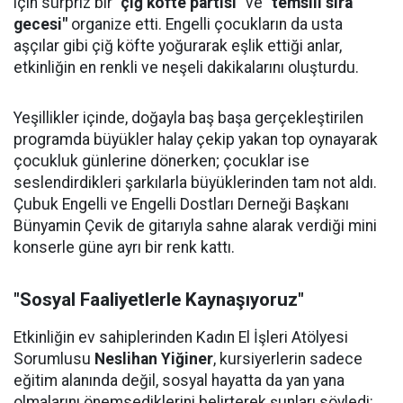
için sürpriz bir
"çiğ köfte partisi"
ve
"temsili sıra
gecesi"
organize etti. Engelli çocukların da usta
aşçılar gibi çiğ köfte yoğurarak eşlik ettiği anlar,
etkinliğin en renkli ve neşeli dakikalarını oluşturdu.
Yeşillikler içinde, doğayla baş başa gerçekleştirilen
programda büyükler halay çekip yakan top oynayarak
çocukluk günlerine dönerken; çocuklar ise
seslendirdikleri şarkılarla büyüklerinden tam not aldı.
Çubuk Engelli ve Engelli Dostları Derneği Başkanı
Bünyamin Çevik de gitarıyla sahne alarak verdiği mini
konserle güne ayrı bir renk kattı.
"Sosyal Faaliyetlerle Kaynaşıyoruz"
Etkinliğin ev sahiplerinden Kadın El İşleri Atölyesi
Sorumlusu
Neslihan Yiğiner
, kursiyerlerin sadece
eğitim alanında değil, sosyal hayatta da yan yana
olmalarını önemsediklerini belirterek şunları söyledi: