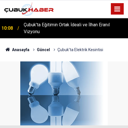
Çubuk’ta Eğitimin Ortak İdeali ve İlhan Eranıl
10:08
Vizyonu
ÇUBUK’TA ‘YAZA MERHABA’ COŞKUSU: Kursiyerler
12:06
Gönüllerince Eğlendi!
Anasayfa
Güncel
Çubuk'ta Elektrik Kesintisi