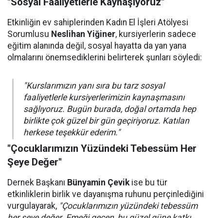
"Sosyal Faaliyetlerle Kaynaşıyoruz"
Etkinliğin ev sahiplerinden Kadın El İşleri Atölyesi
Sorumlusu
Neslihan Yiğiner
, kursiyerlerin sadece
eğitim alanında değil, sosyal hayatta da yan yana
olmalarını önemsediklerini belirterek şunları söyledi:
"Kurslarımızın yanı sıra bu tarz sosyal
faaliyetlerle kursiyerlerimizin kaynaşmasını
sağlıyoruz. Bugün burada, doğal ortamda hep
birlikte çok güzel bir gün geçiriyoruz. Katılan
herkese teşekkür ederim."
"Çocuklarımızın Yüzündeki Tebessüm Her
Şeye Değer"
Dernek Başkanı
Bünyamin Çevik
ise bu tür
etkinliklerin birlik ve dayanışma ruhunu perçinlediğini
vurgulayarak,
"Çocuklarımızın yüzündeki tebessüm
her şeye değer. Emeği geçen, bu güzel güne katkı