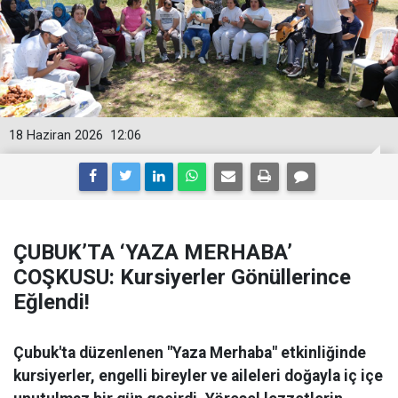
18 Haziran 2026
12:06
ÇUBUK’TA ‘YAZA MERHABA’
COŞKUSU: Kursiyerler Gönüllerince
Eğlendi!
Çubuk'ta düzenlenen "Yaza Merhaba" etkinliğinde
kursiyerler, engelli bireyler ve aileleri doğayla iç içe