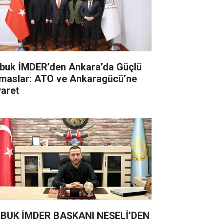
buk İMDER’den Ankara’da Güçlü
maslar: ATO ve Ankaragücü’ne
yaret
BUK İMDER BAŞKANI NEŞELİ’DEN