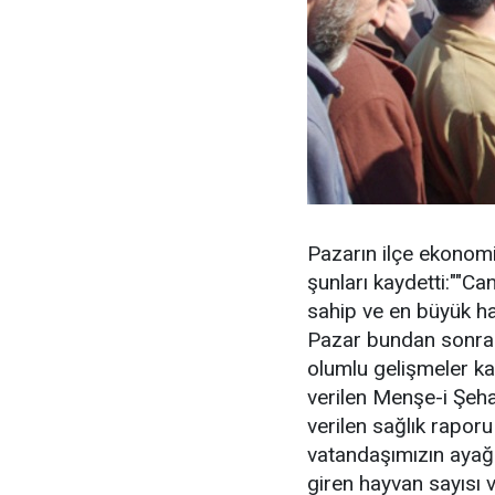
Pazarın ilçe ekonom
şunları kaydetti:""C
sahip ve en büyük ha
Pazar bundan sonra d
olumlu gelişmeler k
verilen Menşe-i Şeh
verilen sağlık rapor
vatandaşımızın ayağ
giren hayvan sayısı v