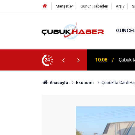
Manşetler
Günün Haberleri
Arşiv
S
GÜNCE
 İlhan Eranıl Vizyonu
24
12:06
ÇUBUK’T
Anasayfa
Ekonomi
Çubuk'ta Canlı H