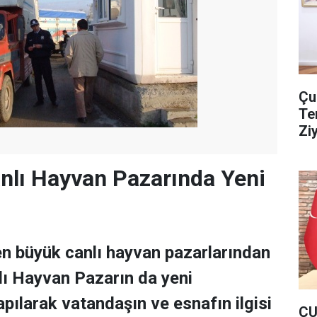
Çu
Te
Zi
nlı Hayvan Pazarında Yeni
en büyük canlı hayvan pazarlarından
ı Hayvan Pazarın da yeni
pılarak vatandaşın ve esnafın ilgisi
ÇU