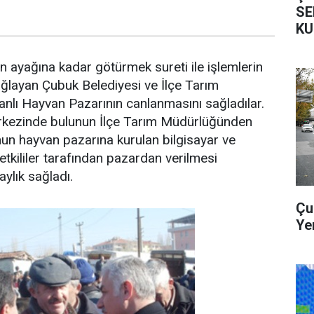
SE
KU
n ayağına kadar götürmek sureti ile işlemlerin
sağlayan Çubuk Belediyesi ve İlçe Tarım
nlı Hayvan Pazarının canlanmasını sağladılar.
rkezinde bulunun İlçe Tarım Müdürlüğünden
nun hayvan pazarına kurulan bilgisayar ve
 yetkililer tarafından pazardan verilmesi
ylık sağladı.
Çu
Ye