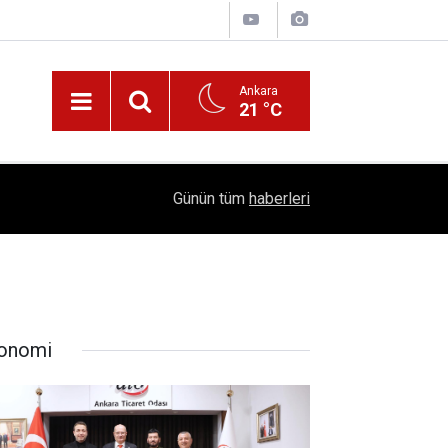
Ankara
21 °C
!
16:41
1504 Kep, Tek Bir Hedef: Bilim Kenti Çubuk
Günün tüm
haberleri
onomi