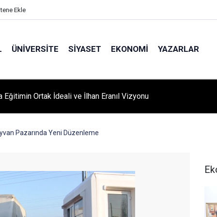
itene Ekle
L
ÜNIVERSITE
SIYASET
EKONOMI
YAZARLAR
A ‘YAZA MERHABA’ COŞKUSU: Kursiyerler Gönüllerince Eğlendi
ayvan Pazarında Yeni Düzenleme
Ek