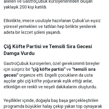
aileleri ve GastroÇubuk kursiyerlerinden oluşan
yaklaşık 200 kişi katıldı.
Etkinlikte, imece usulüyle hazırlanan Çubuk’un eşsiz
yöresel yemekleri ve tatlıları hep birlikte yenilerek
adeta bir lezzet şöleni yaşandı.
Çiğ Köfte Partisi ve Temsili Sıra Gecesi
Damga Vurdu
GastroÇubuk kursiyerleri, özel gereksinimli bireyler
için sürpriz bir
"çiğ köfte partisi"
ve
"temsili sıra
gecesi"
organize etti. Engelli çocukların da usta
aşçılar gibi çiğ köfte yoğurarak eşlik ettiği anlar,
etkinliğin en renkli ve neşeli dakikalarını oluşturdu.
Yeşillikler içinde, doğayla baş başa gerçekleştirilen
programda büyükler halay çekip yakan top oynayarak