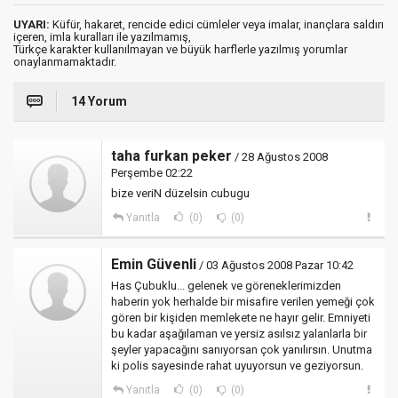
UYARI:
Küfür, hakaret, rencide edici cümleler veya imalar, inançlara saldırı
içeren, imla kuralları ile yazılmamış,
Türkçe karakter kullanılmayan ve büyük harflerle yazılmış yorumlar
onaylanmamaktadır.
14 Yorum
taha furkan peker
/ 28 Ağustos 2008
Perşembe 02:22
bize veriN düzelsin cubugu
Yanıtla
(0)
(0)
Emin Güvenli
/ 03 Ağustos 2008 Pazar 10:42
Has Çubuklu... gelenek ve göreneklerimizden
haberin yok herhalde bir misafire verilen yemeği çok
gören bir kişiden memlekete ne hayır gelir. Emniyeti
bu kadar aşağılaman ve yersiz asılsız yalanlarla bir
şeyler yapacağını sanıyorsan çok yanılırsın. Unutma
ki polis sayesinde rahat uyuyorsun ve geziyorsun.
Yanıtla
(0)
(0)