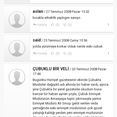
aslan
/ 27 Temmuz 2008 Pazar 15:52
bıcakla erkeklik yaptıgını sanıyo
Yanıtla
(0)
(0)
said
/ 25 Temmuz 2008 Cuma 15:56
yolda yürümeye korkar olduk nerde eski cubuk
Yanıtla
(0)
(0)
ÇUBUKLU BİR VELİ
/ 20 Temmuz 2008 Pazar
17:46
Bugünkü Hürriyet gazetesinin ekinde Çubukta
Müdürler değişikli adı altında bir haber vardı, ayrıca
yine Çubukta bir yerel gazetede okudum buna
benzer bir haberi aynen şöyle, Çubuk Emniyet
Müdürünün Amasyaya tayini çıkmasıyla yerine
Emniyet Müdürü Ali Sinop geldi verilen veda
yemeğinde eski emniyet müdürünün çok güzel
çalıştığı kaldığı yerden yeni emniyet müdürünün