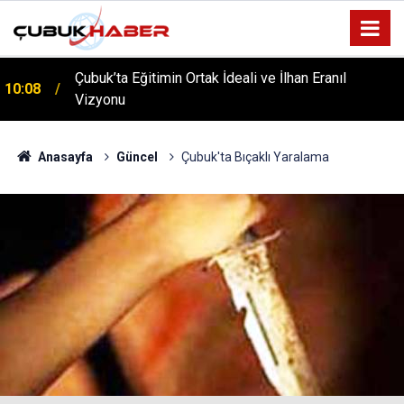
Çubuk’ta Eğitimin Ortak İdeali ve İlhan Eranıl
10:08
Vizyonu
ÇUBUK’TA ‘YAZA MERHABA’ COŞKUSU: Kursiyerler
12:06
Gönüllerince Eğlendi!
Anasayfa
Güncel
Çubuk'ta Bıçaklı Yaralama