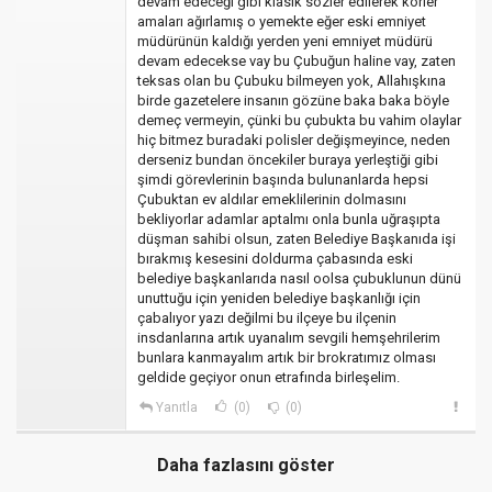
devam edeceği gibi klasik sözler edilerek körler
amaları ağırlamış o yemekte eğer eski emniyet
müdürünün kaldığı yerden yeni emniyet müdürü
devam edecekse vay bu Çubuğun haline vay, zaten
teksas olan bu Çubuku bilmeyen yok, Allahışkına
birde gazetelere insanın gözüne baka baka böyle
demeç vermeyin, çünki bu çubukta bu vahim olaylar
hiç bitmez buradaki polisler değişmeyince, neden
derseniz bundan öncekiler buraya yerleştiği gibi
şimdi görevlerinin başında bulunanlarda hepsi
Çubuktan ev aldılar emeklilerinin dolmasını
bekliyorlar adamlar aptalmı onla bunla uğraşıpta
düşman sahibi olsun, zaten Belediye Başkanıda işi
bırakmış kesesini doldurma çabasında eski
belediye başkanlarıda nasıl oolsa çubuklunun dünü
unuttuğu için yeniden belediye başkanlığı için
çabalıyor yazı değilmi bu ilçeye bu ilçenin
insdanlarına artık uyanalım sevgili hemşehrilerim
bunlara kanmayalım artık bir brokratımız olması
geldide geçiyor onun etrafında birleşelim.
Yanıtla
(0)
(0)
Daha fazlasını göster